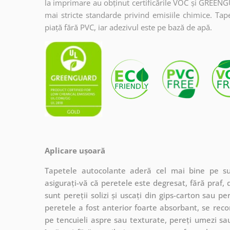
la imprimare au obținut certificările VOC și GREENG
mai stricte standarde privind emisiile chimice. Tap
piață fără PVC, iar adezivul este pe bază de apă.
Aplicare ușoară
Tapetele autocolante aderă cel mai bine pe sup
asigurați-vă că peretele este degresat, fără praf, 
sunt pereții solizi și uscați din gips-carton sau 
peretele a fost anterior foarte absorbant, se re
pe tencuieli aspre sau texturate, pereți umezi sau