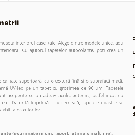
metrii
C
museța interiorul casei tale. Alege dintre modele unice, adu
terioară. Cu ajutorul tapetelor autocolante, poți crea un
L
T
C
 calitate superioară, cu o textură fină și o suprafață mată.
dernă UV-led pe un tapet cu grosimea de 90 µm. Tapetele
nt acoperite cu un adeziv acrilic puternic, astfel încât nu
erete. Datorită imprimării cu cerneală, tapetele noastre se
B
tabilitatea culorilor.
d
ante (exprimate în cm, raport lățime x înălțime):