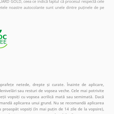
UARD GOLD, ceea ce indică faptul că procesul respectă cele
etele noastre autocolante sunt unele dintre puținele de pe
rafețe netede, drepte și curate. Înainte de aplicare,
denivelări sau resturi de vopsea veche. Cele mai potrivite
pereții vopsiți cu vopsea acrilică mată sau semimată. Dacă
comandă aplicarea unui grund. Nu se recomandă aplicarea
 proaspăt vopsiți (în mai puțin de 14 zile de la vopsire),