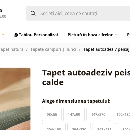
0
5:00
📤 Tablou Personalizat
Pictură în baza cifrelor
P
Tapet natură
Tapete câmpuri și lunci
Tapet autoadeziv peisaj 
Tapet autoadeziv peis
calde
Alege dimensiunea tapetului:
98x66
147x99
147x270
196x13
294x198
294x270
343x231
392