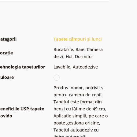
ategorii
Tapete câmpuri și lunci
Bucătărie
,
Baie
,
Camera
ocație
de zi
,
Hol
,
Dormitor
ehnologia tapeturilor
Lavabile
,
Autoadezive
uloare
Produs inodor, potrivit și
pentru camera de copii
,
Tapetul este format din
eneficiile USP tapete
benzi cu lățime de 49 cm
,
ovido
Aplicație simplă, pe care o
poate gestiona oricine
,
Tapetul autoadeziv cu
lipire puternică