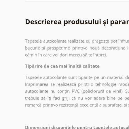
Descrierea produsului și para
Tapetele autocolante realizate cu dragoste pot înfru
bucurie și prospețime printr-o nouă decorațiune in
cămin în care vei dori mereu să te întorci.
Tipărire de cea mai înaltă calitate
Tapetele autocolante sunt tipărite pe un material de
Imprimarea se realizează printr-o tehnologie mo
autocolante nu conțin PVC (policlorură de vinil). Su
trebuie să îți faci griji că nu vor adera bine pe p
remarcă printr-o rezistență excelentă a suprafeței și s
Dimensiuni disponibile pentru tapetele autocol