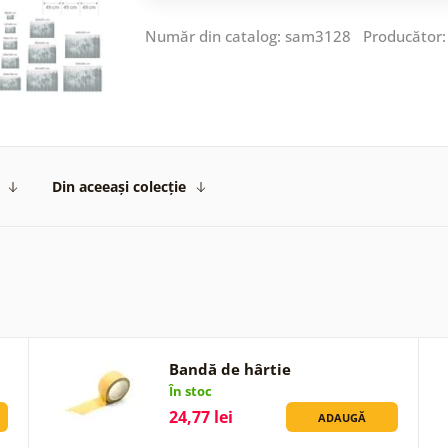
Număr din catalog: sam3128 Producător
Din aceeași colecție
Bandă de hârtie
În stoc
24,77 lei
ADAUGĂ