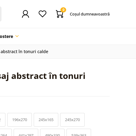
0
Coşul dumneavoastră
ostere
abstract în tonuri calde
aj abstract în tonuri
2
196x270
245x165
245x270
x264
441x297
490x330
539x363