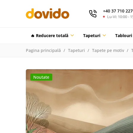
+40 37 710 227
Lu-Vi: 10:00 - 1
🔥 Reducere totalã
Tapeturi
Tablouri
Pagina principală
Tapeturi
Tapete pe motiv
Noutate