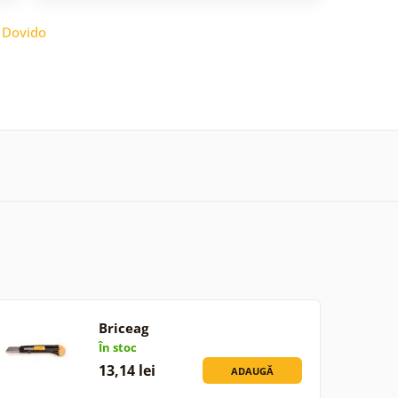
:
Dovido
Briceag
În stoc
13,14 lei
ADAUGĂ