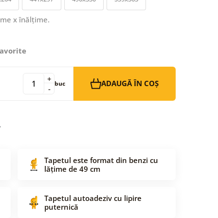
ime x înălțime.
avorite
+
ADAUGĂ ÎN COȘ
buc
-
Tapetul este format din benzi cu
lățime de 49 cm
Tapetul autoadeziv cu lipire
puternică