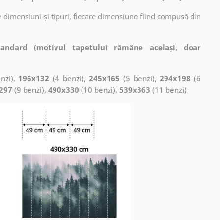
 dimensiuni și tipuri, fiecare dimensiune fiind compusă din
tandard (motivul tapetului rămâne același, doar
nzi),
196x132
(4 benzi),
245x165
(5 benzi),
294x198
(6
297
(9 benzi),
490x330
(10 benzi),
539x363
(11 benzi)