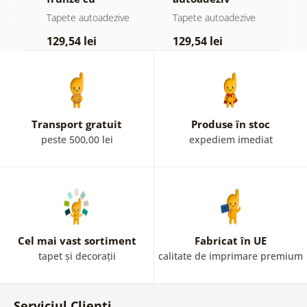
atingere
pădure în ceață
d
e
Tapete autoadezive
Tapete autoadezive
T
pastelată
129,54 lei
129,54 lei
1
Transport gratuit
Produse în stoc
peste 500,00 lei
expediem imediat
Cel mai vast sortiment
Fabricat în UE
tapet și decorații
calitate de imprimare premium
Serviciul Clienți