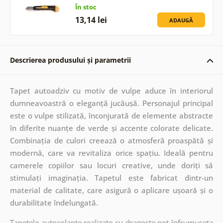
În stoc
13,14 lei
ADAUGĂ
Descrierea produsului și parametrii
Tapet autoadziv cu motiv de vulpe aduce în interiorul
dumneavoastră o eleganță jucăușă. Personajul principal
este o vulpe stilizată, înconjurată de elemente abstracte
în diferite nuanțe de verde și accente colorate delicate.
Combinația de culori creează o atmosferă proaspătă și
modernă, care va revitaliza orice spațiu. Ideală pentru
camerele copiilor sau locuri creative, unde doriți să
stimulați imaginația. Tapetul este fabricat dintr-un
material de calitate, care asigură o aplicare ușoară și o
durabilitate îndelungată.
Tapetele autocolante realizate cu dragoste pot înfrumuseța