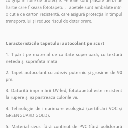
cu grijă în folie de protecție. Pe folie sunt plasate benzi de
hârtie care fixează fototapetul. Tapetele sunt ambalate într-
o cutie de carton rezistentă, care asigură protecția în timpul
transportului și reduce riscul de deteriorare.
Caracteristicile tapetului autocolant pe scurt
1. Tipărit pe material de calitate superioară, cu textură
netedă și suprafață mată.
2. Tapet autocolant cu adeziv puternic și grosime de 90
µm.
3. Datorită imprimării UV-led, fototapetul este rezistent
la rupere și își păstrează culorile vii.
4. Tehnologie de imprimare ecologică (certificări VOC și
GREENGUARD GOLD).
5. Material sigur, fără conținut de PVC (fără policlorură