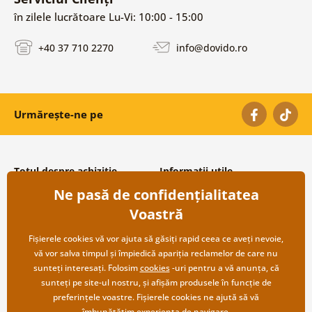
în zilele lucrătoare Lu-Vi: 10:00 - 15:00
+40 37 710 2270
info@dovido.ro
Urmărește-ne pe
Totul despre achiziție
Informații utile
Ne pasă de confidențialitatea
Condiții și termeni generali
Despre noi
Protecția datelor personale
Întrebări frecvente
Voastră
Transport și modalități de plată
Contacte
Returnare
Cooperare angro
Fișierele cookies vă vor ajuta să găsiți rapid ceea ce aveți nevoie,
vă vor salva timpul și împiedică apariția reclamelor de care nu
sunteți interesați. Folosim
cookies
-uri pentru a vă anunța, că
sunteți pe site-ul nostru, și afișăm produsele în funcție de
preferințele voastre. Fișierele cookies ne ajută să vă
îmbunătățim experiența de navigare.