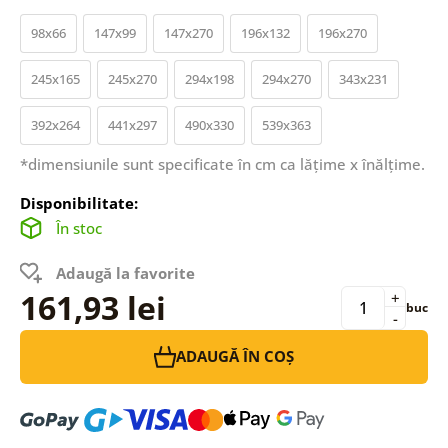
98x66
147x99
147x270
196x132
196x270
245x165
245x270
294x198
294x270
343x231
392x264
441x297
490x330
539x363
*dimensiunile sunt specificate în cm ca lățime x înălțime.
Disponibilitate:
În stoc
Adaugă la favorite
161,93 lei
+
buc
-
ADAUGĂ ÎN COȘ