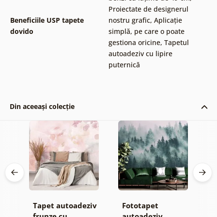
Proiectate de designerul
Beneficiile USP tapete
nostru grafic
,
Aplicație
dovido
simplă, pe care o poate
gestiona oricine
,
Tapetul
autoadeziv cu lipire
puternică
Din aceeași colecție
Tapet autoadeziv
Fototapet
T
ul
frunze cu
autoadeziv
h