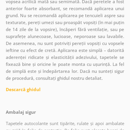
vopsea acrilică mată sau semimată. Dacă peretele a fost
anterior foarte absorbant, se recomandă aplicarea unui
grund. Nu se recomandă aplicarea pe tencuieli aspre sau
texturate, pereți umezi sau proaspăt vopsiți (în mai puțin
de 14 zile de la vopsire), încăperi fără ventilație, sau pe
suprafețe alunecoase, lucioase, neporoase sau lavabile.
De asemenea, nu sunt potriviți pereții vopsiți cu vopsele
ieftine cu efect de cretă. Aplicarea este simplă – datorită
aderenței ridicate și elasticității adezivului, tapetele se
fixează bine și oricine le poate monta cu ușurință. La fel
de simplă este și îndepărtarea lor. Dacă nu sunteți sigur
de procedură, consultați ghidul nostru detaliat.
Descarcă ghidul
Ambalaj sigur
Tapetele autocolante sunt tipărite, rulate și apoi ambalate