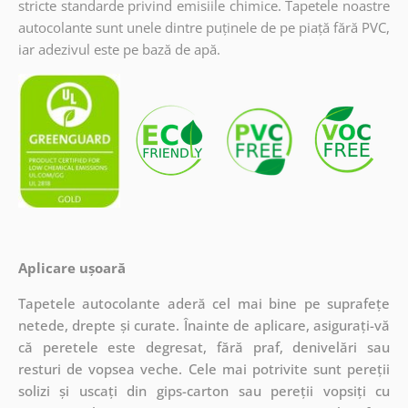
stricte standarde privind emisiile chimice. Tapetele noastre
autocolante sunt unele dintre puținele de pe piață fără PVC,
iar adezivul este pe bază de apă.
Aplicare ușoară
Tapetele autocolante aderă cel mai bine pe suprafețe
netede, drepte și curate. Înainte de aplicare, asigurați-vă
că peretele este degresat, fără praf, denivelări sau
resturi de vopsea veche. Cele mai potrivite sunt pereții
solizi și uscați din gips-carton sau pereții vopsiți cu