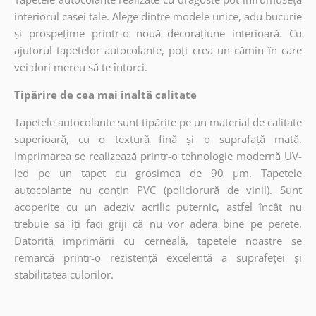
interiorul casei tale. Alege dintre modele unice, adu bucurie
și prospețime printr-o nouă decorațiune interioară. Cu
ajutorul tapetelor autocolante, poți crea un cămin în care
vei dori mereu să te întorci.
Tipărire de cea mai înaltă calitate
Tapetele autocolante sunt tipărite pe un material de calitate
superioară, cu o textură fină și o suprafață mată.
Imprimarea se realizează printr-o tehnologie modernă UV-
led pe un tapet cu grosimea de 90 µm. Tapetele
autocolante nu conțin PVC (policlorură de vinil). Sunt
acoperite cu un adeziv acrilic puternic, astfel încât nu
trebuie să îți faci griji că nu vor adera bine pe perete.
Datorită imprimării cu cerneală, tapetele noastre se
remarcă printr-o rezistență excelentă a suprafeței și
stabilitatea culorilor.