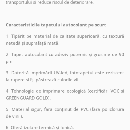
transportului și reduce riscul de deteriorare.
Caracteristicile tapetului autocolant pe scurt
1. Tipărit pe material de calitate superioară, cu textură
netedă și suprafață mată.
2. Tapet autocolant cu adeziv puternic și grosime de 90
µm.
3. Datorită imprimării UV-led, fototapetul este rezistent
la rupere și își păstrează culorile vii.
4. Tehnologie de imprimare ecologică (certificări VOC și
GREENGUARD GOLD).
5. Material sigur, fără conținut de PVC (fără policlorură
de vinil).
6. Oferă izolare termică și fonică.