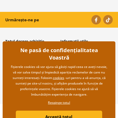
Urmărește-ne pe
Totul despre achiziție
Informații utile
Ne pasă de confidențialitatea
Condiții și termeni generali
Despre noi
Protecția datelor personale
Întrebări frecvente
Voastră
Transport și modalități de plată
Contacte
Returnare
Cooperare angro
Fișierele cookies vă vor ajuta să găsiți rapid ceea ce aveți nevoie,
vă vor salva timpul și împiedică apariția reclamelor de care nu
sunteți interesați. Folosim
cookies
-uri pentru a vă anunța, că
sunteți pe site-ul nostru, și afișăm produsele în funcție de
preferințele voastre. Fișierele cookies ne ajută să vă
îmbunătățim experiența de navigare.
Respinge totul
Copyright ©2019 © Dovido.ro.
Acceptă totul
Webdesign
Litvanyi.sk
| Magazinul online a fost creat de