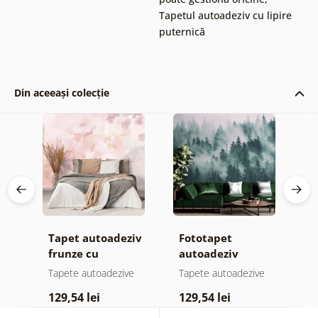
Tapetul autoadeziv cu lipire
puternică
Din aceeași colecție
Tapet autoadeziv
Fototapet
T
jă
frunze cu
autoadeziv
h
atingere
pădure în ceață
d
e
Tapete autoadezive
Tapete autoadezive
T
pastelată
129,54 lei
129,54 lei
1