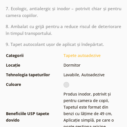
7. Ecologic, antialergic și inodor – potrivit chiar și pentru
camera copiilor.
8. Ambalat cu grijă pentru a reduce riscul de deteriorare
în timpul transportului.
9. Tapet autocolant ușor de aplicat și îndepărtat.
Categorii
Tapete autoadezive
Locație
Dormitor
Tehnologia tapeturilor
Lavabile
,
Autoadezive
Culoare
Produs inodor, potrivit și
pentru camera de copii
,
Tapetul este format din
Beneficiile USP tapete
benzi cu lățime de 49 cm
,
dovido
Aplicație simplă, pe care o
poate gestiona oricine
,