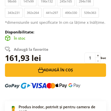
98x66
147x99
196x132
245x165
294x198
343x231
392x264
441x297
490x330
539x363
*dimensiunile sunt specificate în cm ca lățime x înălțime.
Disponibilitate:
În stoc
Adaugă la favorite
161,93 lei
+
buc
-
ADAUGĂ ÎN COȘ
Produs inodor, potrivit și pentru camera de