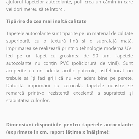
ajutorul tapetelor autocolante, poți crea un cămin în care
vei dori mereu să te întorci.
Tipărire de cea mai înaltă calitate
Tapetele autocolante sunt tipărite pe un material de calitate
superioară, cu o textură fină și o suprafață mată.
Imprimarea se realizează printr-o tehnologie modernă UV-
led pe un tapet cu grosimea de 90 µm. Tapetele
autocolante nu conțin PVC (policlorură de vinil). Sunt
acoperite cu un adeziv acrilic puternic, astfel încât nu
trebuie să îți faci griji că nu vor adera bine pe perete.
Datorită imprimării cu cerneală, tapetele noastre se
remarcă printr-o rezistență excelentă a suprafeței și
stabilitatea culorilor.
Dimensiuni disponibile pentru tapetele autocolante
(exprimate în cm, raport lățime x înălțime):