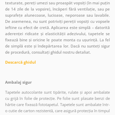
texturate, pereți umezi sau proaspăt vopsiți (în mai puțin
de 14 zile de la vopsire), încăperi fără ventilație, sau pe
suprafețe alunecoase, lucioase, neporoase sau lavabile.
De asemenea, nu sunt potriviți pereții vopsiți cu vopsele
ieftine cu efect de cretă. Aplicarea este simplă – datorită
aderenței ridicate și elasticității adezivului, tapetele se
fixează bine și oricine le poate monta cu ușurință. La fel
de simplă este și îndepărtarea lor. Dacă nu sunteți sigur
de procedură, consultați ghidul nostru detaliat.
Descarcă ghidul
Ambalaj sigur
Tapetele autocolante sunt tipărite, rulate și apoi ambalate
cu grijă în folie de protecție. Pe folie sunt plasate benzi de
hârtie care fixează fototapetul. Tapetele sunt ambalate într-
o cutie de carton rezistentă, care asigură protecția în timpul