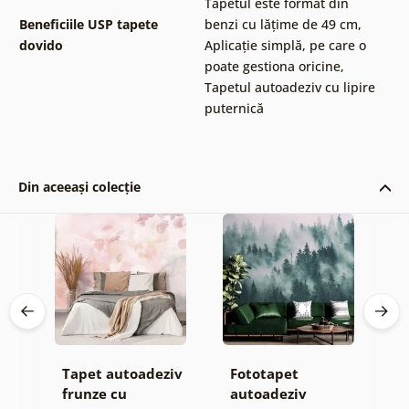
Tapetul este format din
Beneficiile USP tapete
benzi cu lățime de 49 cm
,
dovido
Aplicație simplă, pe care o
poate gestiona oricine
,
Tapetul autoadeziv cu lipire
puternică
Din aceeași colecție
Tapet autoadeziv
Fototapet
T
ul
frunze cu
autoadeziv
h