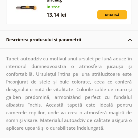
În stoc
13,14 lei
ADAUGĂ
Descrierea produsului și parametrii
Tapet autoadziv cu motivul unui ursuleț pe lună aduce în
interiorul dumneavoastră o atmosferă jucăușă și
confortabilă. Ursulețul întins pe luna strălucitoare este
înconjurat de stele și bule colorate, ceea ce conferă
designului o notă de vitalitate. Culorile calde de maro și
galben predomină, armonizând perfect cu fundalul
albastru închis. Această tapetă este ideală pentru
camerele copiilor, unde va crea o atmosferă magică de
somn și visare. Materialul autoadziv de calitate asigură o
aplicare ușoară și o durabilitate îndelungată.