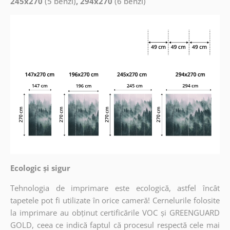
245x270
(5 benzi)
, 294x270
(6 benzi)
Ecologic și sigur
Tehnologia de imprimare este ecologică, astfel încât
tapetele pot fi utilizate în orice cameră! Cernelurile folosite
la imprimare au obținut certificările VOC și GREENGUARD
GOLD, ceea ce indică faptul că procesul respectă cele mai