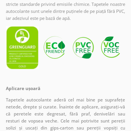
stricte standarde privind emisiile chimice. Tapetele noastre
autocolante sunt unele dintre puținele de pe piață fără PVC,
iar adezivul este pe bază de apă.
Aplicare ușoară
Tapetele autocolante aderă cel mai bine pe suprafețe
netede, drepte și curate. Înainte de aplicare, asigurați-vă
că peretele este degresat, fără praf, denivelări sau
resturi de vopsea veche. Cele mai potrivite sunt pereții
solizi și uscați din gips-carton sau pereții vopsiți cu