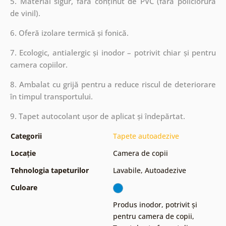
5. Material sigur, fără conținut de PVC (fără policlorură
de vinil).
6. Oferă izolare termică și fonică.
7. Ecologic, antialergic și inodor – potrivit chiar și pentru
camera copiilor.
8. Ambalat cu grijă pentru a reduce riscul de deteriorare
în timpul transportului.
9. Tapet autocolant ușor de aplicat și îndepărtat.
Categorii
Tapete autoadezive
Locație
Camera de copii
Tehnologia tapeturilor
Lavabile
,
Autoadezive
Culoare
Produs inodor, potrivit și
pentru camera de copii
,