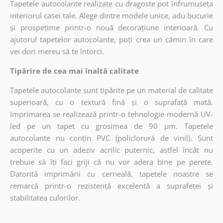
Tapetele autocolante realizate cu dragoste pot înfrumuseța
interiorul casei tale. Alege dintre modele unice, adu bucurie
și prospețime printr-o nouă decorațiune interioară. Cu
ajutorul tapetelor autocolante, poți crea un cămin în care
vei dori mereu să te întorci.
Tipărire de cea mai înaltă calitate
Tapetele autocolante sunt tipărite pe un material de calitate
superioară, cu o textură fină și o suprafață mată.
Imprimarea se realizează printr-o tehnologie modernă UV-
led pe un tapet cu grosimea de 90 µm. Tapetele
autocolante nu conțin PVC (policlorură de vinil). Sunt
acoperite cu un adeziv acrilic puternic, astfel încât nu
trebuie să îți faci griji că nu vor adera bine pe perete.
Datorită imprimării cu cerneală, tapetele noastre se
remarcă printr-o rezistență excelentă a suprafeței și
stabilitatea culorilor.