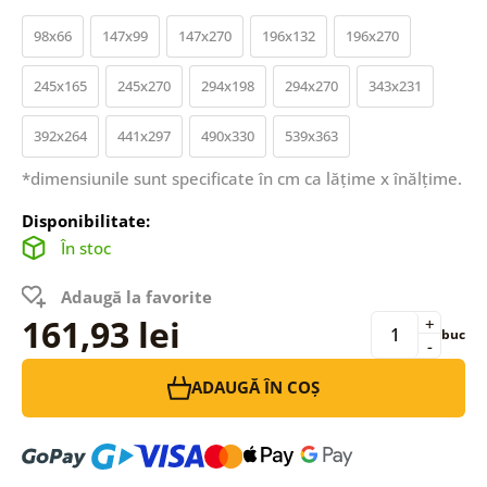
98x66
147x99
147x270
196x132
196x270
245x165
245x270
294x198
294x270
343x231
392x264
441x297
490x330
539x363
*dimensiunile sunt specificate în cm ca lățime x înălțime.
Disponibilitate:
În stoc
Adaugă la favorite
161,93 lei
+
buc
-
ADAUGĂ ÎN COȘ