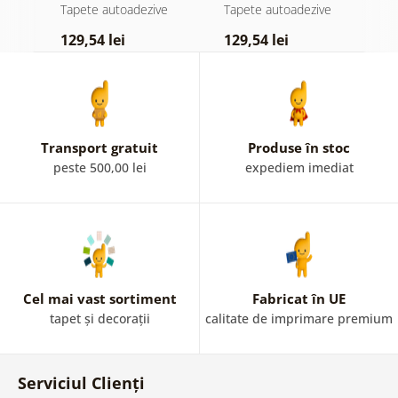
atingere
pădure în ceață
d
e
Tapete autoadezive
Tapete autoadezive
T
pastelată
129,54 lei
129,54 lei
1
Transport gratuit
Produse în stoc
peste 500,00 lei
expediem imediat
Cel mai vast sortiment
Fabricat în UE
tapet și decorații
calitate de imprimare premium
Serviciul Clienți