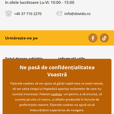
în zilele lucrătoare Lu-Vi: 10:00 - 15:00
+40 37 710 2270
info@dovido.ro
Urmărește-ne pe
Totul despre achiziție
Informații utile
Ne pasă de confidențialitatea
Condiții și termeni generali
Despre noi
Protecția datelor personale
Întrebări frecvente
Voastră
Transport și modalități de plată
Contacte
Returnare
Cooperare angro
Fișierele cookies vă vor ajuta să găsiți rapid ceea ce aveți nevoie,
vă vor salva timpul și împiedică apariția reclamelor de care nu
sunteți interesați. Folosim
cookies
-uri pentru a vă anunța, că
sunteți pe site-ul nostru, și afișăm produsele în funcție de
preferințele voastre. Fișierele cookies ne ajută să vă
îmbunătățim experiența de navigare.