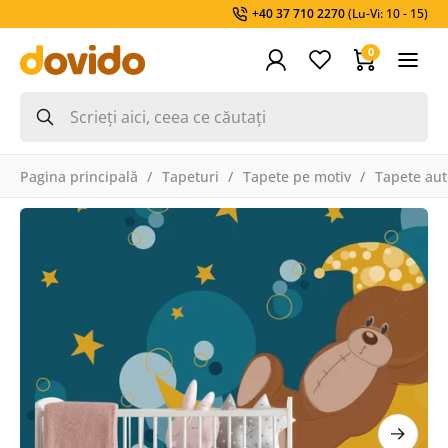
+40 37 710 2270
(Lu-Vi: 10 - 15)
0
Pagina principală
Tapeturi
Tapete pe motiv
Tapete aut