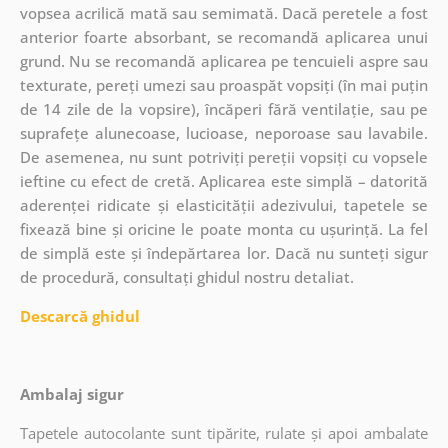
vopsea acrilică mată sau semimată. Dacă peretele a fost
anterior foarte absorbant, se recomandă aplicarea unui
grund. Nu se recomandă aplicarea pe tencuieli aspre sau
texturate, pereți umezi sau proaspăt vopsiți (în mai puțin
de 14 zile de la vopsire), încăperi fără ventilație, sau pe
suprafețe alunecoase, lucioase, neporoase sau lavabile.
De asemenea, nu sunt potriviți pereții vopsiți cu vopsele
ieftine cu efect de cretă. Aplicarea este simplă – datorită
aderenței ridicate și elasticității adezivului, tapetele se
fixează bine și oricine le poate monta cu ușurință. La fel
de simplă este și îndepărtarea lor. Dacă nu sunteți sigur
de procedură, consultați ghidul nostru detaliat.
Descarcă ghidul
Ambalaj sigur
Tapetele autocolante sunt tipărite, rulate și apoi ambalate