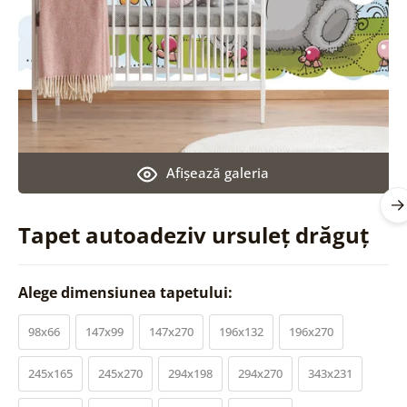
Afişează galeria
Tapet autoadeziv ursuleț drăguț
Alege dimensiunea tapetului:
98x66
147x99
147x270
196x132
196x270
245x165
245x270
294x198
294x270
343x231