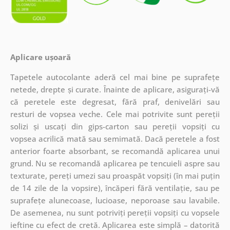
Aplicare ușoară
Tapetele autocolante aderă cel mai bine pe suprafețe
netede, drepte și curate. Înainte de aplicare, asigurați-vă
că peretele este degresat, fără praf, denivelări sau
resturi de vopsea veche. Cele mai potrivite sunt pereții
solizi și uscați din gips-carton sau pereții vopsiți cu
vopsea acrilică mată sau semimată. Dacă peretele a fost
anterior foarte absorbant, se recomandă aplicarea unui
grund. Nu se recomandă aplicarea pe tencuieli aspre sau
texturate, pereți umezi sau proaspăt vopsiți (în mai puțin
de 14 zile de la vopsire), încăperi fără ventilație, sau pe
suprafețe alunecoase, lucioase, neporoase sau lavabile.
De asemenea, nu sunt potriviți pereții vopsiți cu vopsele
ieftine cu efect de cretă. Aplicarea este simplă – datorită