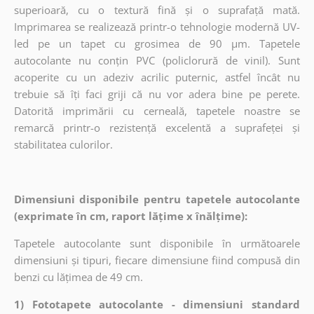
superioară, cu o textură fină și o suprafață mată.
Imprimarea se realizează printr-o tehnologie modernă UV-
led pe un tapet cu grosimea de 90 µm. Tapetele
autocolante nu conțin PVC (policlorură de vinil). Sunt
acoperite cu un adeziv acrilic puternic, astfel încât nu
trebuie să îți faci griji că nu vor adera bine pe perete.
Datorită imprimării cu cerneală, tapetele noastre se
remarcă printr-o rezistență excelentă a suprafeței și
stabilitatea culorilor.
Dimensiuni disponibile pentru tapetele autocolante
(exprimate în cm, raport lățime x înălțime):
Tapetele autocolante sunt disponibile în următoarele
dimensiuni și tipuri, fiecare dimensiune fiind compusă din
benzi cu lățimea de 49 cm.
1) Fototapete autocolante - dimensiuni standard