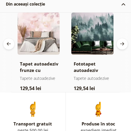
Din aceeași colecție
Tapet autoadeziv
Fototapet
T
ul
frunze cu
autoadeziv
h
atingere
pădure în ceață
d
e
Tapete autoadezive
Tapete autoadezive
T
pastelată
129,54 lei
129,54 lei
1
Transport gratuit
Produse în stoc
peste 500,00 lei
expediem imediat