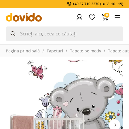
+40 37 710 2270
(Lu-Vi: 10 - 15)
0
Pagina principală
Tapeturi
Tapete pe motiv
Tapete aut