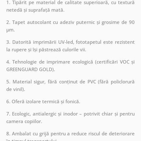
1. Tipărit pe material de calitate superioară, cu textură
netedă și suprafață mată.
2. Tapet autocolant cu adeziv puternic și grosime de 90
µm.
3. Datorită imprimării UV-led, fototapetul este rezistent
la rupere și își păstrează culorile vii.
4. Tehnologie de imprimare ecologică (certificări VOC și
GREENGUARD GOLD).
5. Material sigur, fără conținut de PVC (fără policlorură
de vinil).
6. Oferă izolare termică și fonică.
7. Ecologic, antialergic și inodor – potrivit chiar și pentru
camera copiilor.
8. Ambalat cu grijă pentru a reduce riscul de deteriorare
în timpul transportului.