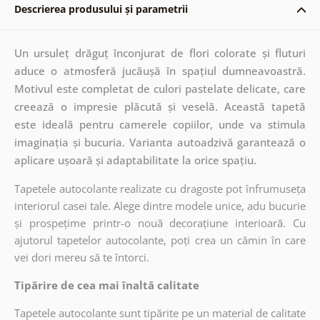
Descrierea produsului și parametrii
Un ursuleț drăguț înconjurat de flori colorate și fluturi
aduce o atmosferă jucăușă în spațiul dumneavoastră.
Motivul este completat de culori pastelate delicate, care
creează o impresie plăcută și veselă. Această tapetă
este ideală pentru camerele copiilor, unde va stimula
imaginația și bucuria. Varianta autoadzivă garantează o
aplicare ușoară și adaptabilitate la orice spațiu.
Tapetele autocolante realizate cu dragoste pot înfrumuseța
interiorul casei tale. Alege dintre modele unice, adu bucurie
și prospețime printr-o nouă decorațiune interioară. Cu
ajutorul tapetelor autocolante, poți crea un cămin în care
vei dori mereu să te întorci.
Tipărire de cea mai înaltă calitate
Tapetele autocolante sunt tipărite pe un material de calitate