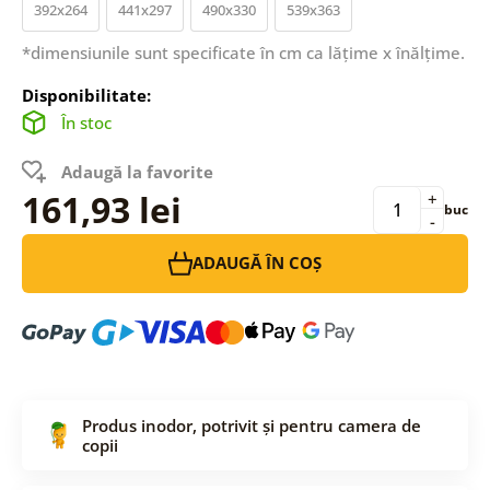
392x264
441x297
490x330
539x363
*dimensiunile sunt specificate în cm ca lățime x înălțime.
Disponibilitate:
În stoc
Adaugă la favorite
161,93 lei
+
buc
-
ADAUGĂ ÎN COȘ
Produs inodor, potrivit și pentru camera de
copii