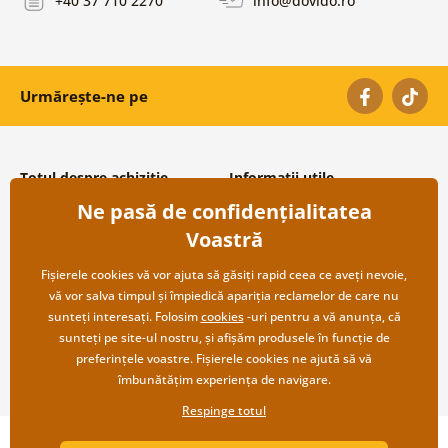
Urmărește-ne pe
Totul despre achiziție
Informații utile
Ne pasă de confidențialitatea
Condiții și termeni generali
Despre noi
Protecția datelor personale
Întrebări frecvente
Voastră
Transport și modalități de plată
Contacte
Returnare
Cooperare angro
Fișierele cookies vă vor ajuta să găsiți rapid ceea ce aveți nevoie,
vă vor salva timpul și împiedică apariția reclamelor de care nu
sunteți interesați. Folosim
cookies
-uri pentru a vă anunța, că
sunteți pe site-ul nostru, și afișăm produsele în funcție de
preferințele voastre. Fișierele cookies ne ajută să vă
îmbunătățim experiența de navigare.
Respinge totul
Copyright ©2019 © Dovido.ro.