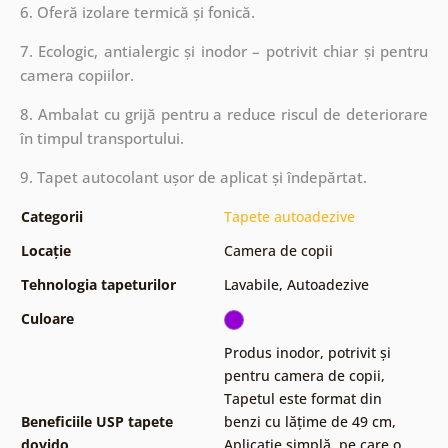
6. Oferă izolare termică și fonică.
7. Ecologic, antialergic și inodor – potrivit chiar și pentru
camera copiilor.
8. Ambalat cu grijă pentru a reduce riscul de deteriorare
în timpul transportului.
9. Tapet autocolant ușor de aplicat și îndepărtat.
Categorii
Tapete autoadezive
Locație
Camera de copii
Tehnologia tapeturilor
Lavabile
,
Autoadezive
Culoare
Produs inodor, potrivit și
pentru camera de copii
,
Tapetul este format din
Beneficiile USP tapete
benzi cu lățime de 49 cm
,
dovido
Aplicație simplă, pe care o