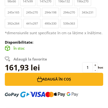
98x66
147x99
147x270
196x132
196x270
245x165
245x270
294x198
294x270
343x231
392x264
441x297
490x330
539x363
*dimensiunile sunt specificate în cm ca lățime x înălțime.
Disponibilitate:
În stoc
Adaugă la favorite
161,93 lei
+
buc
-
ADAUGĂ ÎN COȘ