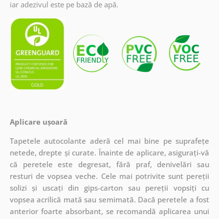
iar adezivul este pe bază de apă.
Aplicare ușoară
Tapetele autocolante aderă cel mai bine pe suprafețe
netede, drepte și curate. Înainte de aplicare, asigurați-vă
că peretele este degresat, fără praf, denivelări sau
resturi de vopsea veche. Cele mai potrivite sunt pereții
solizi și uscați din gips-carton sau pereții vopsiți cu
vopsea acrilică mată sau semimată. Dacă peretele a fost
anterior foarte absorbant, se recomandă aplicarea unui