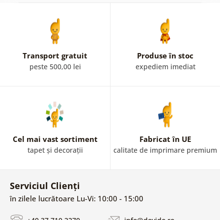
Transport gratuit
Produse în stoc
peste 500,00 lei
expediem imediat
Cel mai vast sortiment
Fabricat în UE
tapet și decorații
calitate de imprimare premium
Serviciul Clienți
în zilele lucrătoare Lu-Vi: 10:00 - 15:00
+40 37 710 2270
info@dovido.ro