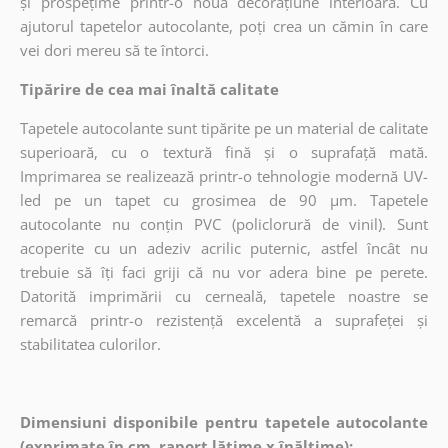
și prospețime printr-o nouă decorațiune interioară. Cu
ajutorul tapetelor autocolante, poți crea un cămin în care
vei dori mereu să te întorci.
Tipărire de cea mai înaltă calitate
Tapetele autocolante sunt tipărite pe un material de calitate
superioară, cu o textură fină și o suprafață mată.
Imprimarea se realizează printr-o tehnologie modernă UV-
led pe un tapet cu grosimea de 90 µm. Tapetele
autocolante nu conțin PVC (policlorură de vinil). Sunt
acoperite cu un adeziv acrilic puternic, astfel încât nu
trebuie să îți faci griji că nu vor adera bine pe perete.
Datorită imprimării cu cerneală, tapetele noastre se
remarcă printr-o rezistență excelentă a suprafeței și
stabilitatea culorilor.
Dimensiuni disponibile pentru tapetele autocolante
(exprimate în cm, raport lățime x înălțime):