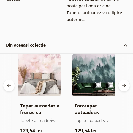
poate gestiona oricine
,
Tapetul autoadeziv cu lipire
puternică
Din aceeași colecție
Tapet autoadeziv
Fototapet
T
ul
frunze cu
autoadeziv
h
atingere
pădure în ceață
d
e
Tapete autoadezive
Tapete autoadezive
T
pastelată
129,54 lei
129,54 lei
1