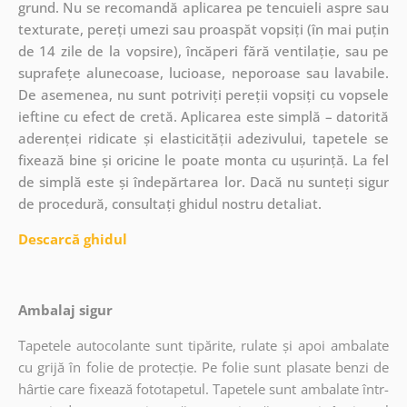
grund. Nu se recomandă aplicarea pe tencuieli aspre sau
texturate, pereți umezi sau proaspăt vopsiți (în mai puțin
de 14 zile de la vopsire), încăperi fără ventilație, sau pe
suprafețe alunecoase, lucioase, neporoase sau lavabile.
De asemenea, nu sunt potriviți pereții vopsiți cu vopsele
ieftine cu efect de cretă. Aplicarea este simplă – datorită
aderenței ridicate și elasticității adezivului, tapetele se
fixează bine și oricine le poate monta cu ușurință. La fel
de simplă este și îndepărtarea lor. Dacă nu sunteți sigur
de procedură, consultați ghidul nostru detaliat.
Descarcă ghidul
Ambalaj sigur
Tapetele autocolante sunt tipărite, rulate și apoi ambalate
cu grijă în folie de protecție. Pe folie sunt plasate benzi de
hârtie care fixează fototapetul. Tapetele sunt ambalate într-