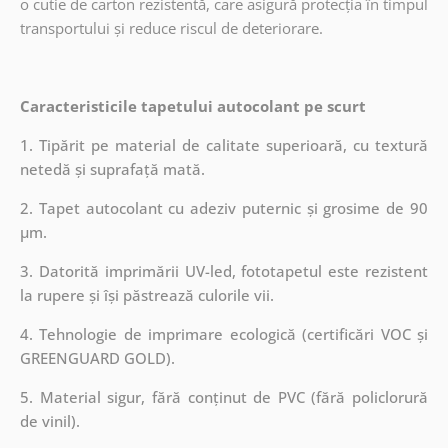
o cutie de carton rezistentă, care asigură protecția în timpul
transportului și reduce riscul de deteriorare.
Caracteristicile tapetului autocolant pe scurt
1. Tipărit pe material de calitate superioară, cu textură
netedă și suprafață mată.
2. Tapet autocolant cu adeziv puternic și grosime de 90
µm.
3. Datorită imprimării UV-led, fototapetul este rezistent
la rupere și își păstrează culorile vii.
4. Tehnologie de imprimare ecologică (certificări VOC și
GREENGUARD GOLD).
5. Material sigur, fără conținut de PVC (fără policlorură
de vinil).