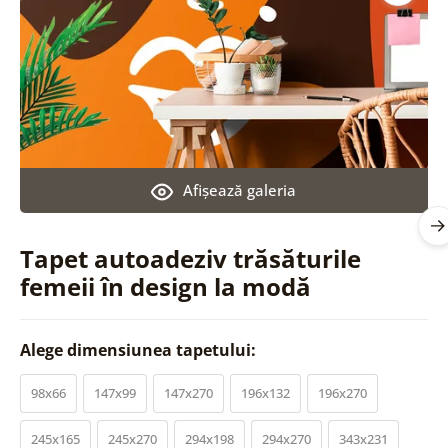
Afişează galeria
Tapet autoadeziv trăsăturile
femeii în design la modă
Alege dimensiunea tapetului:
98x66
147x99
147x270
196x132
196x270
245x165
245x270
294x198
294x270
343x231