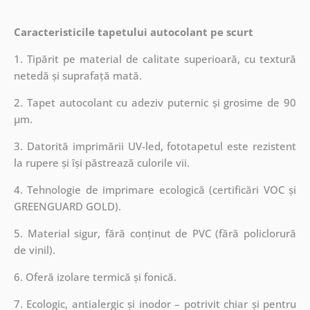
Caracteristicile tapetului autocolant pe scurt
1. Tipărit pe material de calitate superioară, cu textură
netedă și suprafață mată.
2. Tapet autocolant cu adeziv puternic și grosime de 90
µm.
3. Datorită imprimării UV-led, fototapetul este rezistent
la rupere și își păstrează culorile vii.
4. Tehnologie de imprimare ecologică (certificări VOC și
GREENGUARD GOLD).
5. Material sigur, fără conținut de PVC (fără policlorură
de vinil).
6. Oferă izolare termică și fonică.
7. Ecologic, antialergic și inodor – potrivit chiar și pentru