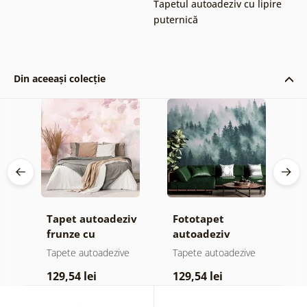
Tapetul autoadeziv cu lipire
puternică
Din aceeași colecție
Tapet autoadeziv
Fototapet
T
ul
frunze cu
autoadeziv
h
atingere
pădure în ceață
d
e
Tapete autoadezive
Tapete autoadezive
T
pastelată
129,54 lei
129,54 lei
1