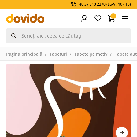
+40 37 710 2270
(Lu-Vi: 10 - 15)
0
Pagina principală
Tapeturi
Tapete pe motiv
Tapete aut