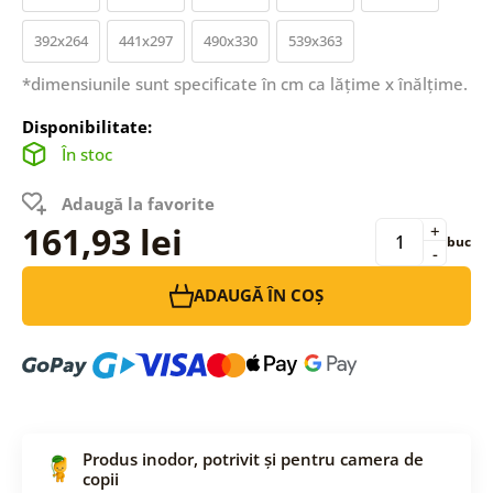
392x264
441x297
490x330
539x363
*dimensiunile sunt specificate în cm ca lățime x înălțime.
Disponibilitate:
În stoc
Adaugă la favorite
161,93 lei
+
buc
-
ADAUGĂ ÎN COȘ
Produs inodor, potrivit și pentru camera de
copii