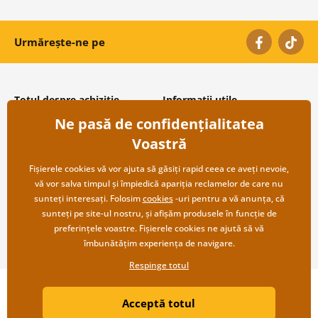
Urmărește-ne pe
Totul despre achiziție
Informații utile
Ne pasă de confidențialitatea
Condiții și termeni generali
Despre noi
Protecția datelor personale
Întrebări frecvente
Voastră
Transport și modalități de plată
Contacte
Returnare
Cooperare angro
Fișierele cookies vă vor ajuta să găsiți rapid ceea ce aveți nevoie,
vă vor salva timpul și împiedică apariția reclamelor de care nu
sunteți interesați. Folosim
cookies
-uri pentru a vă anunța, că
sunteți pe site-ul nostru, și afișăm produsele în funcție de
preferințele voastre. Fișierele cookies ne ajută să vă
îmbunătățim experiența de navigare.
Respinge totul
Copyright ©2019 © Dovido.ro.
Acceptă totul
Webdesign
Litvanyi.sk
| Magazinul online a fost creat de