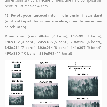
dimensiuni și tipuri, fiecare dimensiune fiind compusă din
benzi cu lățimea de 49 cm.
1) Fototapete autocolante - dimensiuni standard
(motivul tapetului rămâne același, doar dimensiunea
se schimbă)
Dimensiuni (cm): 98x66
(2 benzi),
147x99
(3 benzi),
196x132
(4 benzi),
245x165
(5 benzi),
294x198
(6 benzi),
343x231
(7 benzi),
392x264
(8 benzi),
441x297
(9 benzi),
490x330
(10 benzi),
539x363
(11 benzi)