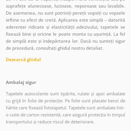
suprafețe alunecoase, lucioase, neporoase sau lavabile.
De asemenea, nu sunt potriviți pereții vopsiți cu vopsele
ieftine cu efect de cretă. Aplicarea este simplă – datorită
aderenței ridicate și elasticității adezivului, tapetele se
fixează bine și oricine le poate monta cu ușurință. La fel
de simplă este și îndepărtarea lor. Dacă nu sunteți sigur
de procedură, consultați ghidul nostru detaliat.
Descarcă ghidul
Ambalaj sigur
Tapetele autocolante sunt tipărite, rulate și apoi ambalate
cu grijă în folie de protecție. Pe folie sunt plasate benzi de
hârtie care fixează fototapetul. Tapetele sunt ambalate într-
o cutie de carton rezistentă, care asigură protecția în timpul
transportului și reduce riscul de deteriorare.