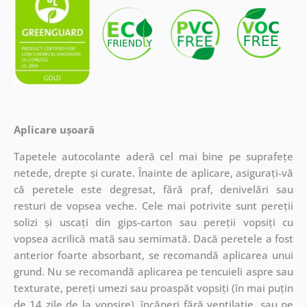
Aplicare ușoară
Tapetele autocolante aderă cel mai bine pe suprafețe
netede, drepte și curate. Înainte de aplicare, asigurați-vă
că peretele este degresat, fără praf, denivelări sau
resturi de vopsea veche. Cele mai potrivite sunt pereții
solizi și uscați din gips-carton sau pereții vopsiți cu
vopsea acrilică mată sau semimată. Dacă peretele a fost
anterior foarte absorbant, se recomandă aplicarea unui
grund. Nu se recomandă aplicarea pe tencuieli aspre sau
texturate, pereți umezi sau proaspăt vopsiți (în mai puțin
de 14 zile de la vopsire), încăperi fără ventilație, sau pe