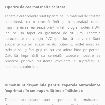
Tipărire de cea mai înaltă calitate
Tapetele autocolante sunt tipărite pe un material de calitate
superioară, cu o textură fină și o suprafață mată.
Imprimarea se realizează printr-o tehnologie modernă UV-
led pe un tapet cu grosimea de 90 µm. Tapetele
autocolante nu conțin PVC (policlorură de vinil). Sunt
acoperite cu un adeziv acrilic puternic, astfel încât nu
trebuie să îți faci griji că nu vor adera bine pe perete.
Datorită imprimării cu cerneală, tapetele noastre se
remarcă printr-o rezistență excelentă a suprafeței și
stabilitatea culorilor.
Dimensiuni disponibile pentru tapetele autocolante
(exprimate în cm, raport lățime x înălțime):
Tapetele autocolante sunt disponibile în următoarele