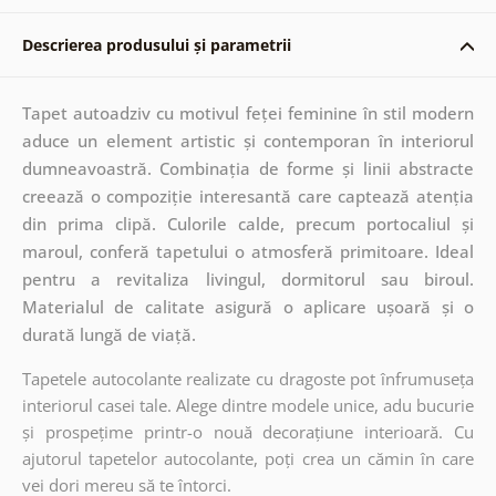
Descrierea produsului și parametrii
Tapet autoadziv cu motivul feței feminine în stil modern
aduce un element artistic și contemporan în interiorul
dumneavoastră. Combinația de forme și linii abstracte
creează o compoziție interesantă care captează atenția
din prima clipă. Culorile calde, precum portocaliul și
maroul, conferă tapetului o atmosferă primitoare. Ideal
pentru a revitaliza livingul, dormitorul sau biroul.
Materialul de calitate asigură o aplicare ușoară și o
durată lungă de viață.
Tapetele autocolante realizate cu dragoste pot înfrumuseța
interiorul casei tale. Alege dintre modele unice, adu bucurie
și prospețime printr-o nouă decorațiune interioară. Cu
ajutorul tapetelor autocolante, poți crea un cămin în care
vei dori mereu să te întorci.