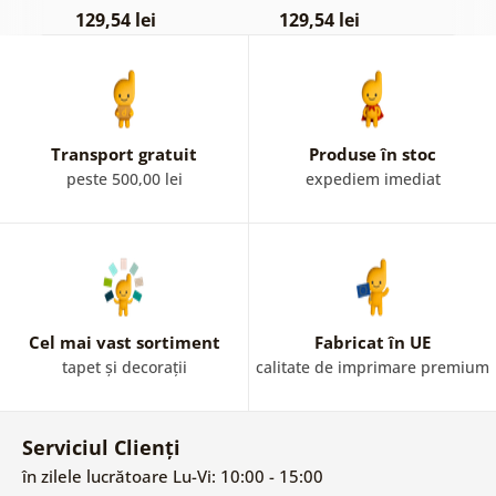
129,54 lei
129,54 lei
1
Transport gratuit
Produse în stoc
peste 500,00 lei
expediem imediat
Cel mai vast sortiment
Fabricat în UE
tapet și decorații
calitate de imprimare premium
Serviciul Clienți
în zilele lucrătoare Lu-Vi: 10:00 - 15:00