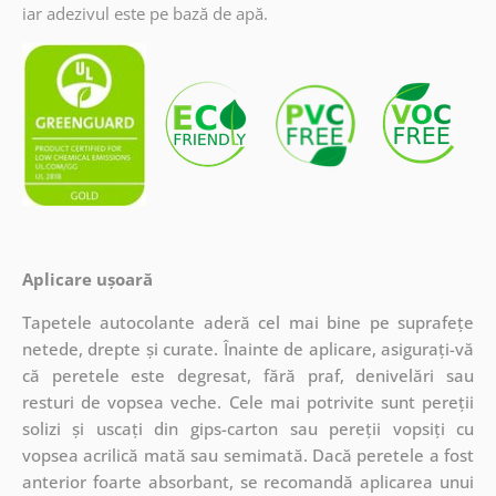
iar adezivul este pe bază de apă.
Aplicare ușoară
Tapetele autocolante aderă cel mai bine pe suprafețe
netede, drepte și curate. Înainte de aplicare, asigurați-vă
că peretele este degresat, fără praf, denivelări sau
resturi de vopsea veche. Cele mai potrivite sunt pereții
solizi și uscați din gips-carton sau pereții vopsiți cu
vopsea acrilică mată sau semimată. Dacă peretele a fost
anterior foarte absorbant, se recomandă aplicarea unui