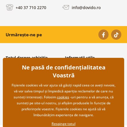
+40 37 710 2270
info@dovido.ro
Urmărește-ne pe
Totul despre achiziție
Informații utile
Ne pasă de confidențialitatea
Condiții și termeni generali
Despre noi
Protecția datelor personale
Întrebări frecvente
Voastră
Transport și modalități de plată
Contacte
Returnare
Cooperare angro
Fișierele cookies vă vor ajuta să găsiți rapid ceea ce aveți nevoie,
vă vor salva timpul și împiedică apariția reclamelor de care nu
sunteți interesați. Folosim
cookies
-uri pentru a vă anunța, că
sunteți pe site-ul nostru, și afișăm produsele în funcție de
preferințele voastre. Fișierele cookies ne ajută să vă
îmbunătățim experiența de navigare.
Respinge totul