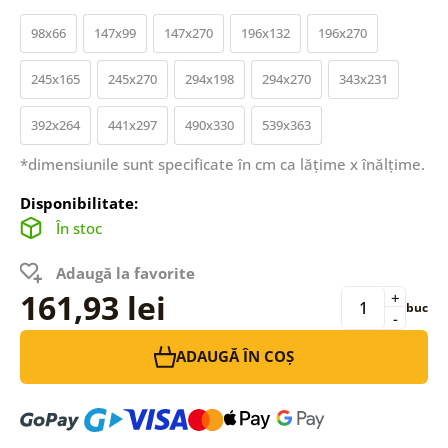
98x66
147x99
147x270
196x132
196x270
245x165
245x270
294x198
294x270
343x231
392x264
441x297
490x330
539x363
*dimensiunile sunt specificate în cm ca lățime x înălțime.
Disponibilitate:
În stoc
Adaugă la favorite
161,93 lei
+
buc
-
ADAUGĂ ÎN COȘ