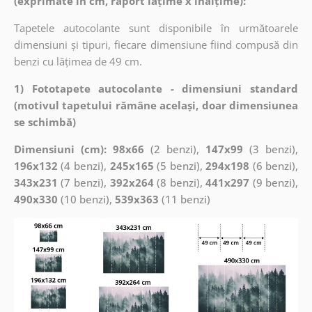
(exprimate în cm, raport lățime x înălțime):
Tapetele autocolante sunt disponibile în următoarele
dimensiuni și tipuri, fiecare dimensiune fiind compusă din
benzi cu lățimea de 49 cm.
1) Fototapete autocolante - dimensiuni standard
(motivul tapetului rămâne același, doar dimensiunea
se schimbă)
Dimensiuni (cm): 98x66
(2 benzi),
147x99
(3 benzi),
196x132
(4 benzi),
245x165
(5 benzi),
294x198
(6 benzi),
343x231
(7 benzi),
392x264
(8 benzi),
441x297
(9 benzi),
490x330
(10 benzi),
539x363
(11 benzi)