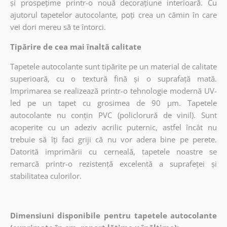
și prospețime printr-o nouă decorațiune interioară. Cu
ajutorul tapetelor autocolante, poți crea un cămin în care
vei dori mereu să te întorci.
Tipărire de cea mai înaltă calitate
Tapetele autocolante sunt tipărite pe un material de calitate
superioară, cu o textură fină și o suprafață mată.
Imprimarea se realizează printr-o tehnologie modernă UV-
led pe un tapet cu grosimea de 90 µm. Tapetele
autocolante nu conțin PVC (policlorură de vinil). Sunt
acoperite cu un adeziv acrilic puternic, astfel încât nu
trebuie să îți faci griji că nu vor adera bine pe perete.
Datorită imprimării cu cerneală, tapetele noastre se
remarcă printr-o rezistență excelentă a suprafeței și
stabilitatea culorilor.
Dimensiuni disponibile pentru tapetele autocolante