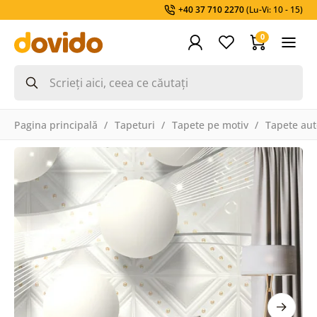
+40 37 710 2270
(Lu-Vi: 10 - 15)
0
Pagina principală
Tapeturi
Tapete pe motiv
Tapete aut