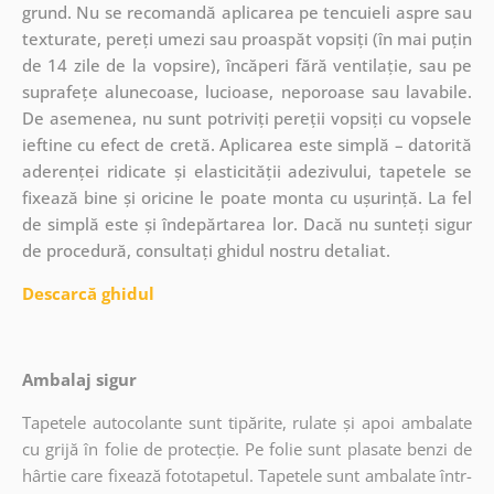
grund. Nu se recomandă aplicarea pe tencuieli aspre sau
texturate, pereți umezi sau proaspăt vopsiți (în mai puțin
de 14 zile de la vopsire), încăperi fără ventilație, sau pe
suprafețe alunecoase, lucioase, neporoase sau lavabile.
De asemenea, nu sunt potriviți pereții vopsiți cu vopsele
ieftine cu efect de cretă. Aplicarea este simplă – datorită
aderenței ridicate și elasticității adezivului, tapetele se
fixează bine și oricine le poate monta cu ușurință. La fel
de simplă este și îndepărtarea lor. Dacă nu sunteți sigur
de procedură, consultați ghidul nostru detaliat.
Descarcă ghidul
Ambalaj sigur
Tapetele autocolante sunt tipărite, rulate și apoi ambalate
cu grijă în folie de protecție. Pe folie sunt plasate benzi de
hârtie care fixează fototapetul. Tapetele sunt ambalate într-