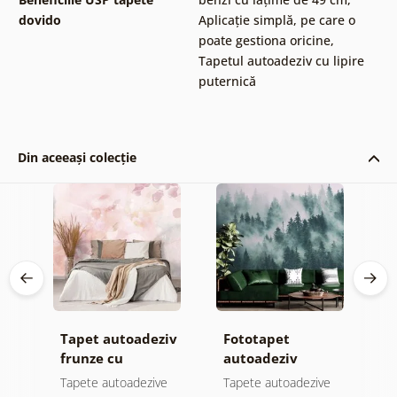
dovido
Aplicație simplă, pe care o
poate gestiona oricine
,
Tapetul autoadeziv cu lipire
puternică
Din aceeași colecție
Tapet autoadeziv
Fototapet
T
ul
frunze cu
autoadeziv
h
atingere
pădure în ceață
d
e
Tapete autoadezive
Tapete autoadezive
T
pastelată