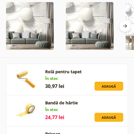
Rolă pentru tapet
În stoc
30,97 lei
ADAUGĂ
Bandă de hârtie
În stoc
24,77 lei
ADAUGĂ
Briceag