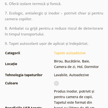
6. Oferă izolare termică și fonică.
7. Ecologic, antialergic și inodor – potrivit chiar și pentru
camera copiilor.
8. Ambalat cu grijă pentru a reduce riscul de deteriorare
în timpul transportului.
9. Tapet autocolant ușor de aplicat și îndepărtat.
Categorii
Tapete autoadezive
Birou
,
Bucătărie
,
Baie
,
Locație
Camera de zi
,
Hol
,
Dormitor
Tehnologia tapeturilor
Lavabile
,
Autoadezive
Culoare
Produs inodor, potrivit și
pentru camera de copii
,
Tapetul este format din
Beneficiile USP tapete
benzi cu lățime de 49 cm
,