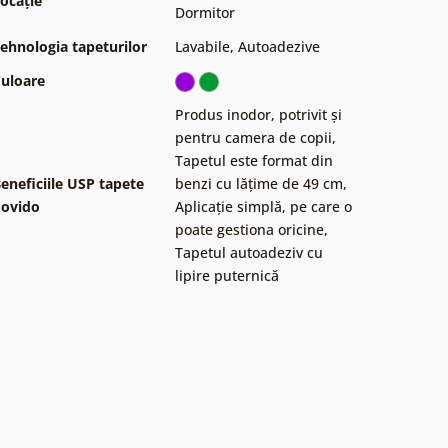
ocație
Dormitor
ehnologia tapeturilor
Lavabile
,
Autoadezive
uloare
Produs inodor, potrivit și
pentru camera de copii
,
Tapetul este format din
eneficiile USP tapete
benzi cu lățime de 49 cm
,
ovido
Aplicație simplă, pe care o
poate gestiona oricine
,
Tapetul autoadeziv cu
lipire puternică