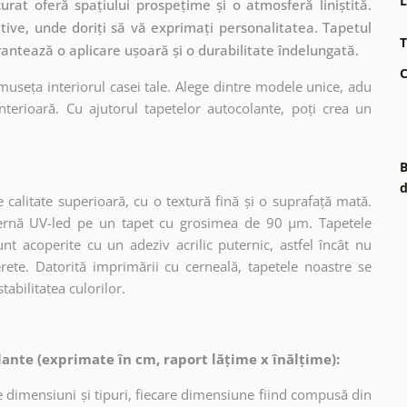
L
rat oferă spațiului prospețime și o atmosferă liniștită.
ative, unde doriți să vă exprimați personalitatea. Tapetul
T
rantează o aplicare ușoară și o durabilitate îndelungată.
C
museța interiorul casei tale. Alege dintre modele unice, adu
terioară. Cu ajutorul tapetelor autocolante, poți crea un
B
d
 calitate superioară, cu o textură fină și o suprafață mată.
dernă UV-led pe un tapet cu grosimea de 90 µm. Tapetele
nt acoperite cu un adeziv acrilic puternic, astfel încât nu
erete. Datorită imprimării cu cerneală, tapetele noastre se
tabilitatea culorilor.
ante (exprimate în cm, raport lățime x înălțime):
 dimensiuni și tipuri, fiecare dimensiune fiind compusă din