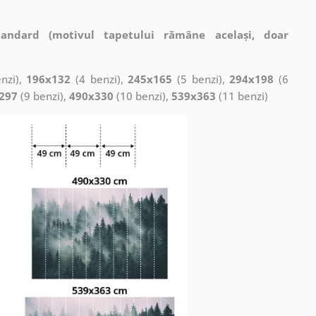
tandard (motivul tapetului rămâne același, doar
nzi),
196x132
(4 benzi),
245x165
(5 benzi),
294x198
(6
297
(9 benzi),
490x330
(10 benzi),
539x363
(11 benzi)