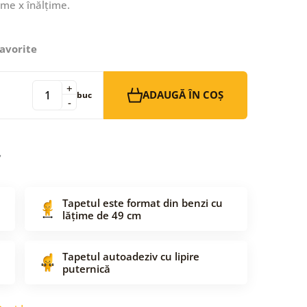
ime x înălțime.
avorite
+
ADAUGĂ ÎN COȘ
buc
-
Tapetul este format din benzi cu
lățime de 49 cm
Tapetul autoadeziv cu lipire
puternică