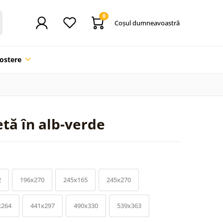
0
Coşul dumneavoastră
ostere
tă în alb-verde
2
196x270
245x165
245x270
x264
441x297
490x330
539x363