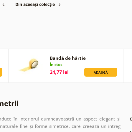
Din aceeași colecție
Bandă de hârtie
În stoc
24,77 lei
ADAUGĂ
metrii
aduce în interiorul dumneavoastră un aspect elegant și
C
naturale fine și forme simetrice, care creează un întreg