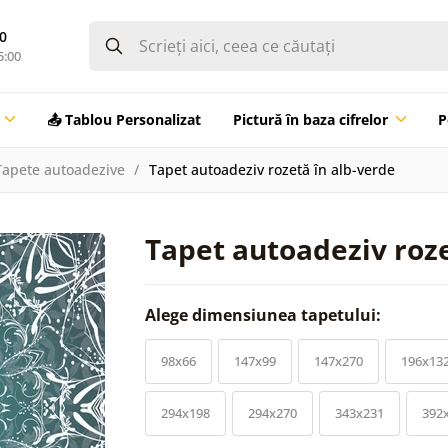
0
5:00
📤 Tablou Personalizat
Pictură în baza cifrelor
P
Tapete autoadezive
Tapet autoadeziv rozetă în alb-verde
Tapet autoadeziv roze
Alege dimensiunea tapetului:
98x66
147x99
147x270
196x13
294x198
294x270
343x231
392