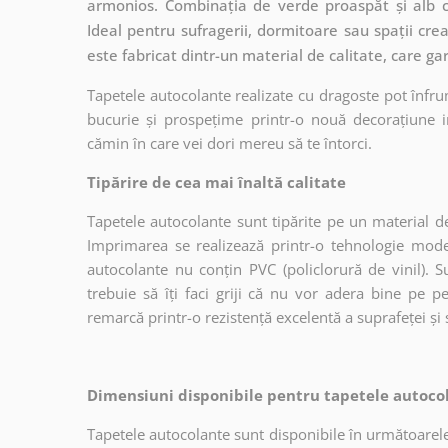
armonios. Combinația de verde proaspăt și alb cu
Ideal pentru sufragerii, dormitoare sau spații cre
este fabricat dintr-un material de calitate, care ga
Tapetele autocolante realizate cu dragoste pot înfru
bucurie și prospețime printr-o nouă decorațiune in
cămin în care vei dori mereu să te întorci.
Tipărire de cea mai înaltă calitate
Tapetele autocolante sunt tipărite pe un material de
Imprimarea se realizează printr-o tehnologie mo
autocolante nu conțin PVC (policlorură de vinil). Su
trebuie să îți faci griji că nu vor adera bine pe p
remarcă printr-o rezistență excelentă a suprafeței și s
Dimensiuni disponibile pentru tapetele autocol
Tapetele autocolante sunt disponibile în următoarele