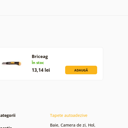
Briceag
În stoc
13,14 lei
ADAUGĂ
ategorii
Tapete autoadezive
Baie
,
Camera de zi
,
Hol
,