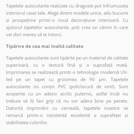
Tapetele autocolante realizate cu dragoste pot înfrumuseța
interiorul casei tale. Alege dintre modele unice, adu bucurie
și prospețime printr-o nouă decorațiune interioară. Cu
ajutorul tapetelor autocolante, poți crea un cămin în care
vei dori mereu să te întorci.
Tipărire de cea mai înaltă calitate
Tapetele autocolante sunt tipărite pe un material de calitate
superioară, cu o textură fină și o suprafață mată.
Imprimarea se realizează printr-o tehnologie modernă UV-
led pe un tapet cu grosimea de 90 µm. Tapetele
autocolante nu conțin PVC (policlorură de vinil). Sunt
acoperite cu un adeziv acrilic puternic, astfel încât nu
trebuie să îți faci griji că nu vor adera bine pe perete.
Datorită imprimării cu cerneală, tapetele noastre se
remarcă printr-o rezistență excelentă a suprafeței și
stabilitatea culorilor.