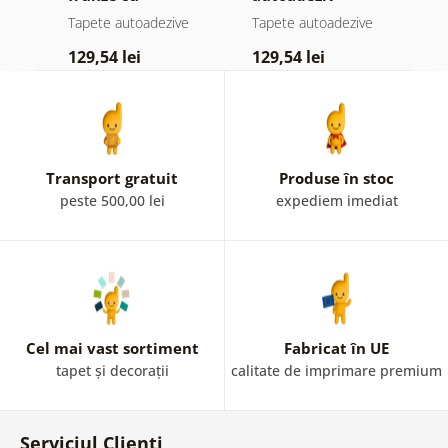
atingere
pădure în ceață
d
e
Tapete autoadezive
Tapete autoadezive
T
pastelată
129,54 lei
129,54 lei
1
Transport gratuit
Produse în stoc
peste 500,00 lei
expediem imediat
Cel mai vast sortiment
Fabricat în UE
tapet și decorații
calitate de imprimare premium
Serviciul Clienți