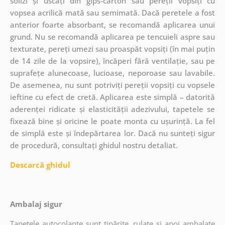
solizi și uscați din gips-carton sau pereții vopsiți cu
vopsea acrilică mată sau semimată. Dacă peretele a fost
anterior foarte absorbant, se recomandă aplicarea unui
grund. Nu se recomandă aplicarea pe tencuieli aspre sau
texturate, pereți umezi sau proaspăt vopsiți (în mai puțin
de 14 zile de la vopsire), încăperi fără ventilație, sau pe
suprafețe alunecoase, lucioase, neporoase sau lavabile.
De asemenea, nu sunt potriviți pereții vopsiți cu vopsele
ieftine cu efect de cretă. Aplicarea este simplă – datorită
aderenței ridicate și elasticității adezivului, tapetele se
fixează bine și oricine le poate monta cu ușurință. La fel
de simplă este și îndepărtarea lor. Dacă nu sunteți sigur
de procedură, consultați ghidul nostru detaliat.
Descarcă ghidul
Ambalaj sigur
Tapetele autocolante sunt tipărite, rulate și apoi ambalate