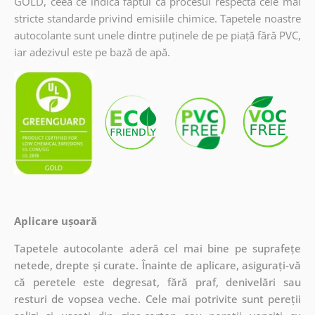
GOLD, ceea ce indică faptul că procesul respectă cele mai
stricte standarde privind emisiile chimice. Tapetele noastre
autocolante sunt unele dintre puținele de pe piață fără PVC,
iar adezivul este pe bază de apă.
Aplicare ușoară
Tapetele autocolante aderă cel mai bine pe suprafețe
netede, drepte și curate. Înainte de aplicare, asigurați-vă
că peretele este degresat, fără praf, denivelări sau
resturi de vopsea veche. Cele mai potrivite sunt pereții