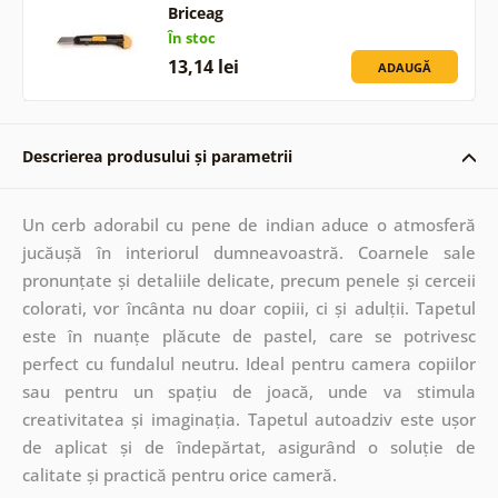
Briceag
În stoc
13,14 lei
ADAUGĂ
Descrierea produsului și parametrii
Un cerb adorabil cu pene de indian aduce o atmosferă
jucăușă în interiorul dumneavoastră. Coarnele sale
pronunțate și detaliile delicate, precum penele și cerceii
colorati, vor încânta nu doar copiii, ci și adulții. Tapetul
este în nuanțe plăcute de pastel, care se potrivesc
perfect cu fundalul neutru. Ideal pentru camera copiilor
sau pentru un spațiu de joacă, unde va stimula
creativitatea și imaginația. Tapetul autoadziv este ușor
de aplicat și de îndepărtat, asigurând o soluție de
calitate și practică pentru orice cameră.