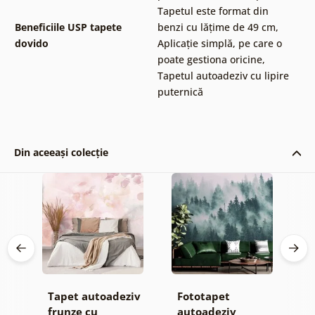
Tapetul este format din
Beneficiile USP tapete
benzi cu lățime de 49 cm
,
dovido
Aplicație simplă, pe care o
poate gestiona oricine
,
Tapetul autoadeziv cu lipire
puternică
Din aceeași colecție
Tapet autoadeziv
Fototapet
T
jă
frunze cu
autoadeziv
h