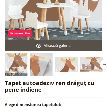
Reducere -20%
Afişează galeria
Tapet autoadeziv ren drăguț cu
pene indiene
Alege dimensiunea tapetului: