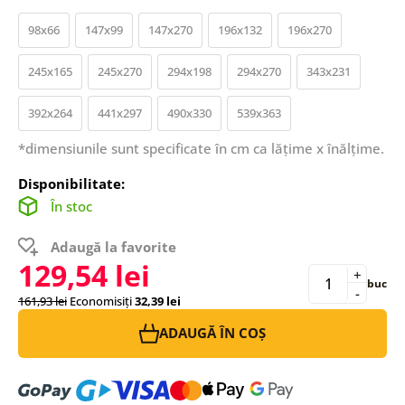
98x66
147x99
147x270
196x132
196x270
245x165
245x270
294x198
294x270
343x231
392x264
441x297
490x330
539x363
*dimensiunile sunt specificate în cm ca lățime x înălțime.
Disponibilitate:
În stoc
Adaugă la favorite
129,54 lei
+
buc
-
161,93 lei
Economisiți
32,39 lei
ADAUGĂ ÎN COȘ