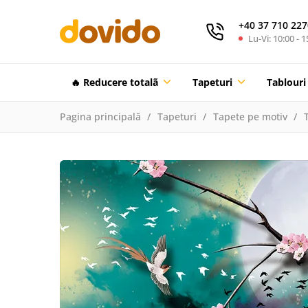
+40 37 710 227
Lu-Vi: 10:00 - 1
🔥 Reducere totalã
Tapeturi
Tablouri
Pagina principală
Tapeturi
Tapete pe motiv