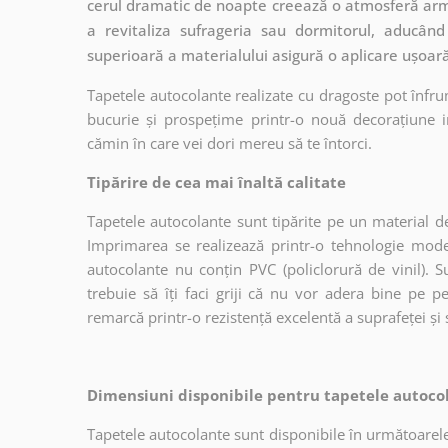
cerul dramatic de noapte creează o atmosferă armo
a revitaliza sufrageria sau dormitorul, aducân
superioară a materialului asigură o aplicare ușoară
Tapetele autocolante realizate cu dragoste pot înfru
bucurie și prospețime printr-o nouă decorațiune in
cămin în care vei dori mereu să te întorci.
Tipărire de cea mai înaltă calitate
Tapetele autocolante sunt tipărite pe un material de
Imprimarea se realizează printr-o tehnologie mo
autocolante nu conțin PVC (policlorură de vinil). Su
trebuie să îți faci griji că nu vor adera bine pe p
remarcă printr-o rezistență excelentă a suprafeței și s
Dimensiuni disponibile pentru tapetele autocol
Tapetele autocolante sunt disponibile în următoarele