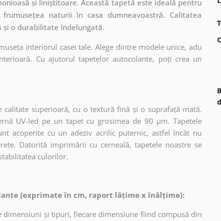
L
nioasă și liniștitoare. Această tapetă este ideală pentru
d frumusețea naturii în casa dumneavoastră. Calitatea
T
 și o durabilitate îndelungată.
C
museța interiorul casei tale. Alege dintre modele unice, adu
terioară. Cu ajutorul tapetelor autocolante, poți crea un
B
d
 calitate superioară, cu o textură fină și o suprafață mată.
dernă UV-led pe un tapet cu grosimea de 90 µm. Tapetele
nt acoperite cu un adeziv acrilic puternic, astfel încât nu
erete. Datorită imprimării cu cerneală, tapetele noastre se
tabilitatea culorilor.
ante (exprimate în cm, raport lățime x înălțime):
 dimensiuni și tipuri, fiecare dimensiune fiind compusă din