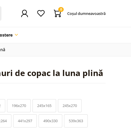
0
Coşul dumneavoastră
ostere
ină
ri de copac la luna plină
2
196x270
245x165
245x270
x264
441x297
490x330
539x363