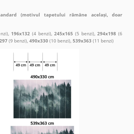
tandard (motivul tapetului rămâne același, doar
nzi),
196x132
(4 benzi),
245x165
(5 benzi),
294x198
(6
297
(9 benzi),
490x330
(10 benzi),
539x363
(11 benzi)