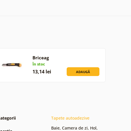
Briceag
În stoc
13,14 lei
ADAUGĂ
ategorii
Tapete autoadezive
Baie
,
Camera de zi
,
Hol
,