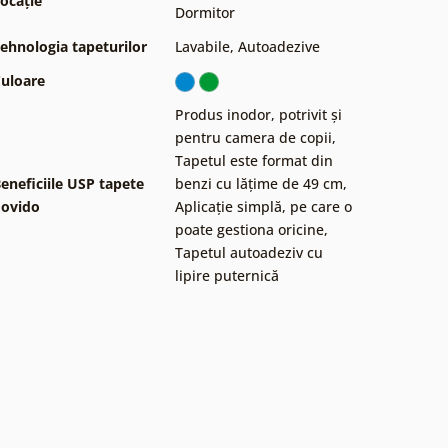
ocație
Dormitor
ehnologia tapeturilor
Lavabile
,
Autoadezive
uloare
Produs inodor, potrivit și
pentru camera de copii
,
Tapetul este format din
eneficiile USP tapete
benzi cu lățime de 49 cm
,
ovido
Aplicație simplă, pe care o
poate gestiona oricine
,
Tapetul autoadeziv cu
lipire puternică