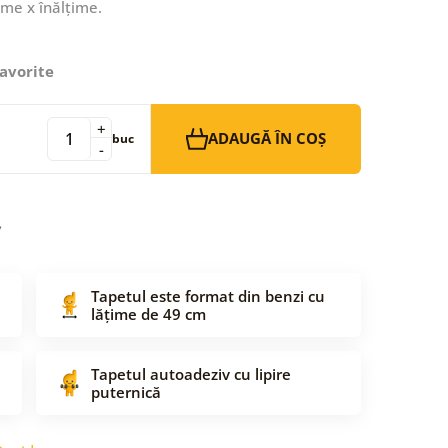
ime x înălțime.
avorite
+
ADAUGĂ ÎN COȘ
buc
-
Tapetul este format din benzi cu
lățime de 49 cm
Tapetul autoadeziv cu lipire
puternică