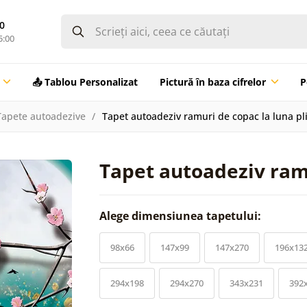
0
5:00
📤 Tablou Personalizat
Pictură în baza cifrelor
P
Tapete autoadezive
Tapet autoadeziv ramuri de copac la luna pl
Tapet autoadeziv ramu
Alege dimensiunea tapetului:
98x66
147x99
147x270
196x13
294x198
294x270
343x231
392