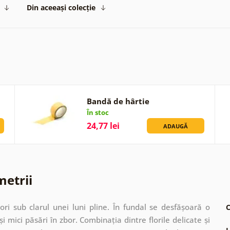
Din aceeași colecție
Bandă de hârtie
În stoc
24,77 lei
ADAUGĂ
metrii
ri sub clarul unei luni pline. În fundal se desfășoară o
C
mici păsări în zbor. Combinația dintre florile delicate și