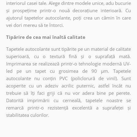
interiorul casei tale. Alege dintre modele unice, adu bucurie
și prospețime printr-o nouă decorațiune interioară. Cu
ajutorul tapetelor autocolante, poți crea un cămin în care
vei dori mereu să te întorci.
Tipărire de cea mai înaltă calitate
Tapetele autocolante sunt tipărite pe un material de calitate
superioară, cu o textură fină și o suprafață mată.
Imprimarea se realizează printr-o tehnologie modernă UV-
led pe un tapet cu grosimea de 90 µm. Tapetele
autocolante nu conțin PVC (policlorură de vinil). Sunt
acoperite cu un adeziv acrilic puternic, astfel încât nu
trebuie să îți faci griji că nu vor adera bine pe perete.
Datorită imprimării cu cerneală, tapetele noastre se
remarcă printr-o rezistență excelentă a suprafeței și
stabilitatea culorilor.