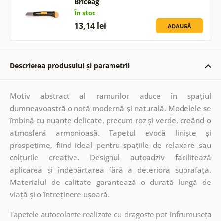
Briceag
În stoc
13,14 lei
ADAUGĂ
Descrierea produsului și parametrii
Motiv abstract al ramurilor aduce în spațiul
dumneavoastră o notă modernă și naturală. Modelele se
îmbină cu nuanțe delicate, precum roz și verde, creând o
atmosferă armonioasă. Tapetul evocă liniște și
prospețime, fiind ideal pentru spațiile de relaxare sau
colțurile creative. Designul autoadziv facilitează
aplicarea și îndepărtarea fără a deteriora suprafața.
Materialul de calitate garantează o durată lungă de
viață și o întreținere ușoară.
Tapetele autocolante realizate cu dragoste pot înfrumuseța