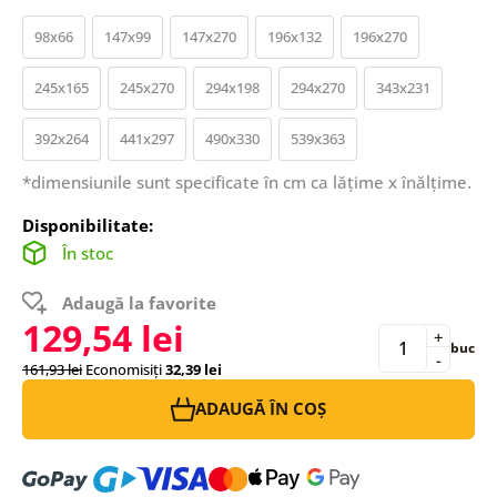
98x66
147x99
147x270
196x132
196x270
245x165
245x270
294x198
294x270
343x231
392x264
441x297
490x330
539x363
*dimensiunile sunt specificate în cm ca lățime x înălțime.
Disponibilitate:
În stoc
Adaugă la favorite
129,54 lei
+
buc
-
161,93 lei
Economisiți
32,39 lei
ADAUGĂ ÎN COȘ