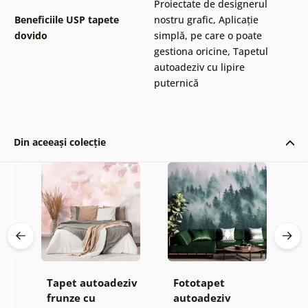
Proiectate de designerul
Beneficiile USP tapete
nostru grafic
,
Aplicație
dovido
simplă, pe care o poate
gestiona oricine
,
Tapetul
autoadeziv cu lipire
puternică
Din aceeași colecție
Tapet autoadeziv
Fototapet
T
jă
frunze cu
autoadeziv
h