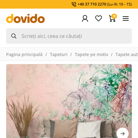
+40 37 710 2270
(Lu-Vi: 10 - 15)
0
Pagina principală
Tapeturi
Tapete pe motiv
Tapete aut