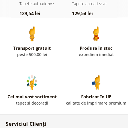
atingere
pădure în ceață
d
e
Tapete autoadezive
Tapete autoadezive
T
pastelată
129,54 lei
129,54 lei
1
Transport gratuit
Produse în stoc
peste 500,00 lei
expediem imediat
Cel mai vast sortiment
Fabricat în UE
tapet și decorații
calitate de imprimare premium
Serviciul Clienți