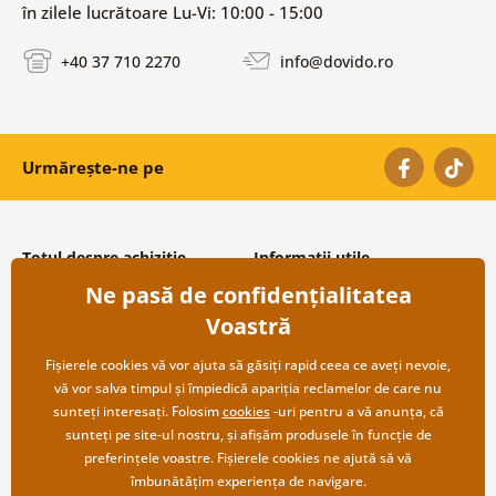
în zilele lucrătoare Lu-Vi: 10:00 - 15:00
+40 37 710 2270
info@dovido.ro
Urmărește-ne pe
Totul despre achiziție
Informații utile
Ne pasă de confidențialitatea
Condiții și termeni generali
Despre noi
Protecția datelor personale
Întrebări frecvente
Voastră
Transport și modalități de plată
Contacte
Returnare
Cooperare angro
Fișierele cookies vă vor ajuta să găsiți rapid ceea ce aveți nevoie,
vă vor salva timpul și împiedică apariția reclamelor de care nu
sunteți interesați. Folosim
cookies
-uri pentru a vă anunța, că
sunteți pe site-ul nostru, și afișăm produsele în funcție de
preferințele voastre. Fișierele cookies ne ajută să vă
îmbunătățim experiența de navigare.