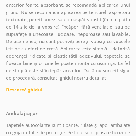
anterior foarte absorbant, se recomandă aplicarea unui
grund. Nu se recomandă aplicarea pe tencuieli aspre sau
texturate, pereți umezi sau proaspăt vopsiți (în mai puțin
de 14 zile de la vopsire), încăperi fără ventilație, sau pe
suprafețe alunecoase, lucioase, neporoase sau lavabile.
De asemenea, nu sunt potriviți pereții vopsiți cu vopsele
ieftine cu efect de cretă. Aplicarea este simplă – datorită
aderenței ridicate și elasticității adezivului, tapetele se
fixează bine și oricine le poate monta cu ușurință. La fel
de simplă este și îndepărtarea lor. Dacă nu sunteți sigur
de procedură, consultați ghidul nostru detaliat.
Descarcă ghidul
Ambalaj sigur
Tapetele autocolante sunt tipărite, rulate și apoi ambalate
cu grijă în folie de protecție. Pe folie sunt plasate benzi de