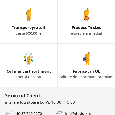
Transport gratuit
Produse în stoc
peste 500,00 lei
expediem imediat
Cel mai vast sortiment
Fabricat în UE
tapet și decorații
calitate de imprimare premium
Serviciul Clienți
în zilele lucrătoare Lu-Vi: 10:00 - 15:00
+40 37 710 2270
info@dovido.ro