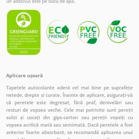
iar adezivul este pe bază de apă.
Aplicare ușoară
Tapetele autocolante aderă cel mai bine pe suprafețe
netede, drepte și curate. Înainte de aplicare, asigurați-vă
că peretele este degresat, fără praf, denivelări sau
resturi de vopsea veche. Cele mai potrivite sunt pereții
solizi și uscați din gips-carton sau pereții vopsiți cu
vopsea acrilică mată sau semimată. Dacă peretele a fost
anterior foarte absorbant, se recomandă aplicarea unui