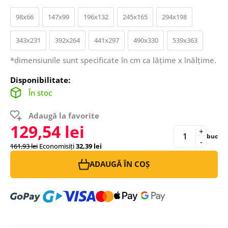
98x66
147x99
196x132
245x165
294x198
343x231
392x264
441x297
490x330
539x363
*dimensiunile sunt specificate în cm ca lățime x înălțime.
Disponibilitate:
În stoc
Adaugă la favorite
129,54 lei
+
buc
-
161,93 lei
Economisiți
32,39 lei
ADAUGĂ ÎN COȘ