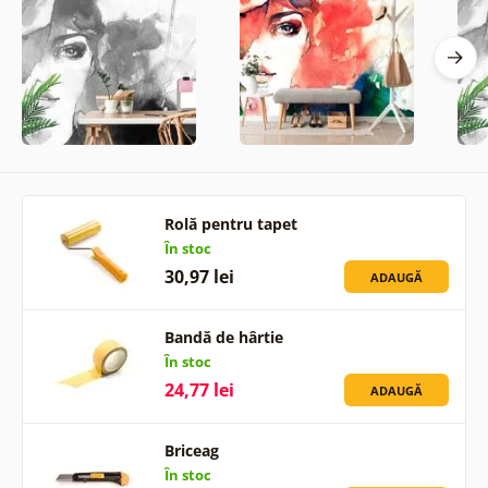
Rolă pentru tapet
În stoc
30,97 lei
ADAUGĂ
Bandă de hârtie
În stoc
24,77 lei
ADAUGĂ
Briceag
În stoc