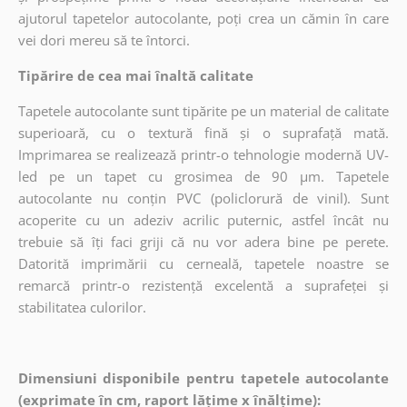
ajutorul tapetelor autocolante, poți crea un cămin în care
vei dori mereu să te întorci.
Tipărire de cea mai înaltă calitate
Tapetele autocolante sunt tipărite pe un material de calitate
superioară, cu o textură fină și o suprafață mată.
Imprimarea se realizează printr-o tehnologie modernă UV-
led pe un tapet cu grosimea de 90 µm. Tapetele
autocolante nu conțin PVC (policlorură de vinil). Sunt
acoperite cu un adeziv acrilic puternic, astfel încât nu
trebuie să îți faci griji că nu vor adera bine pe perete.
Datorită imprimării cu cerneală, tapetele noastre se
remarcă printr-o rezistență excelentă a suprafeței și
stabilitatea culorilor.
Dimensiuni disponibile pentru tapetele autocolante
(exprimate în cm, raport lățime x înălțime):