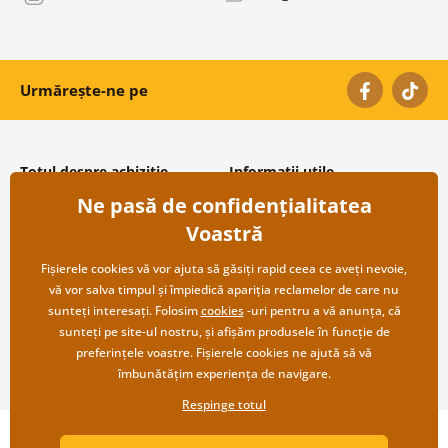
Urmărește-ne pe
Totul despre achiziție
Informații utile
Ne pasă de confidențialitatea
Condiții și termeni generali
Despre noi
Protecția datelor personale
Întrebări frecvente
Voastră
Transport și modalități de plată
Contacte
Returnare
Cooperare angro
Fișierele cookies vă vor ajuta să găsiți rapid ceea ce aveți nevoie,
vă vor salva timpul și împiedică apariția reclamelor de care nu
sunteți interesați. Folosim
cookies
-uri pentru a vă anunța, că
sunteți pe site-ul nostru, și afișăm produsele în funcție de
preferințele voastre. Fișierele cookies ne ajută să vă
îmbunătățim experiența de navigare.
Respinge totul
Copyright ©2019 © Dovido.ro.