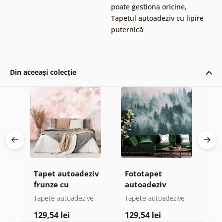
poate gestiona oricine
,
Tapetul autoadeziv cu lipire
puternică
Din aceeași colecție
Tapet autoadeziv
Fototapet
T
jă
frunze cu
autoadeziv
h
atingere
pădure în ceață
d
e
Tapete autoadezive
Tapete autoadezive
T
pastelată
129,54 lei
129,54 lei
1