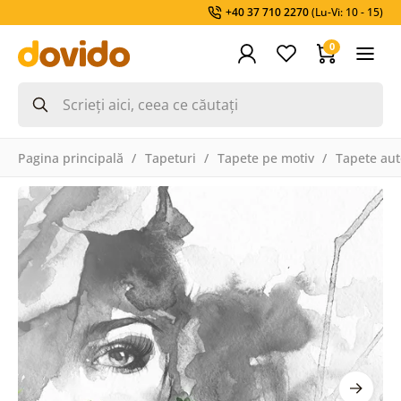
+40 37 710 2270
(Lu-Vi: 10 - 15)
0
Pagina principală
Tapeturi
Tapete pe motiv
Tapete aut