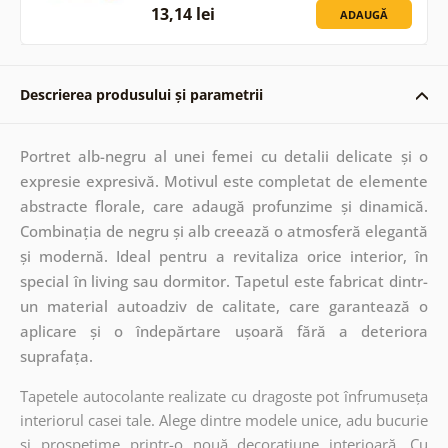
13,14 lei
ADAUGĂ
Descrierea produsului și parametrii
Portret alb-negru al unei femei cu detalii delicate și o
expresie expresivă. Motivul este completat de elemente
abstracte florale, care adaugă profunzime și dinamică.
Combinația de negru și alb creează o atmosferă elegantă
și modernă. Ideal pentru a revitaliza orice interior, în
special în living sau dormitor. Tapetul este fabricat dintr-
un material autoadziv de calitate, care garantează o
aplicare și o îndepărtare ușoară fără a deteriora
suprafața.
Tapetele autocolante realizate cu dragoste pot înfrumuseța
interiorul casei tale. Alege dintre modele unice, adu bucurie
și prospețime printr-o nouă decorațiune interioară. Cu