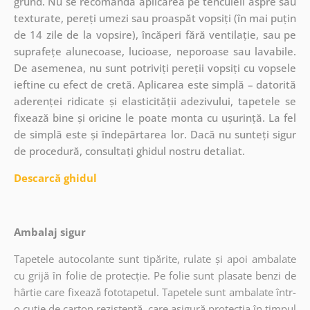
grund. Nu se recomandă aplicarea pe tencuieli aspre sau
texturate, pereți umezi sau proaspăt vopsiți (în mai puțin
de 14 zile de la vopsire), încăperi fără ventilație, sau pe
suprafețe alunecoase, lucioase, neporoase sau lavabile.
De asemenea, nu sunt potriviți pereții vopsiți cu vopsele
ieftine cu efect de cretă. Aplicarea este simplă – datorită
aderenței ridicate și elasticității adezivului, tapetele se
fixează bine și oricine le poate monta cu ușurință. La fel
de simplă este și îndepărtarea lor. Dacă nu sunteți sigur
de procedură, consultați ghidul nostru detaliat.
Descarcă ghidul
Ambalaj sigur
Tapetele autocolante sunt tipărite, rulate și apoi ambalate
cu grijă în folie de protecție. Pe folie sunt plasate benzi de
hârtie care fixează fototapetul. Tapetele sunt ambalate într-
o cutie de carton rezistentă, care asigură protecția în timpul