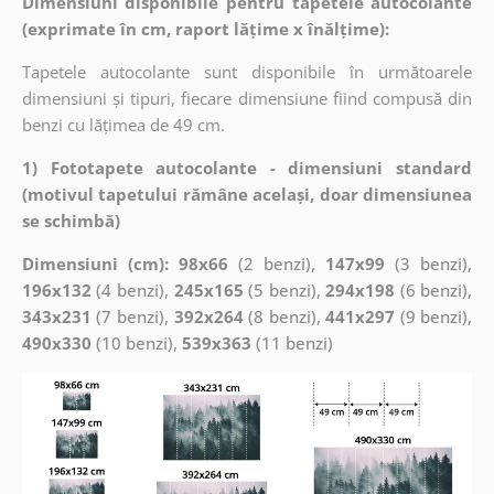
Dimensiuni disponibile pentru tapetele autocolante
(exprimate în cm, raport lățime x înălțime):
Tapetele autocolante sunt disponibile în următoarele
dimensiuni și tipuri, fiecare dimensiune fiind compusă din
benzi cu lățimea de 49 cm.
1) Fototapete autocolante - dimensiuni standard
(motivul tapetului rămâne același, doar dimensiunea
se schimbă)
Dimensiuni (cm): 98x66
(2 benzi),
147x99
(3 benzi),
196x132
(4 benzi),
245x165
(5 benzi),
294x198
(6 benzi),
343x231
(7 benzi),
392x264
(8 benzi),
441x297
(9 benzi),
490x330
(10 benzi),
539x363
(11 benzi)