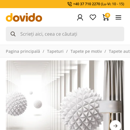
+40 37 710 2270
(Lu-Vi: 10 - 15)
0
Pagina principală
Tapeturi
Tapete pe motiv
Tapete aut