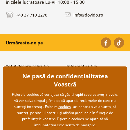
în zilele lucrătoare Lu-Vi: 10:00 - 15:00
+40 37 710 2270
info@dovido.ro
Urmărește-ne pe
Totul despre achiziție
Informații utile
Ne pasă de confidențialitatea
Condiții și termeni generali
Despre noi
Protecția datelor personale
Întrebări frecvente
Voastră
Transport și modalități de plată
Contacte
Returnare
Cooperare angro
Fișierele cookies vă vor ajuta să găsiți rapid ceea ce aveți nevoie,
vă vor salva timpul și împiedică apariția reclamelor de care nu
sunteți interesați. Folosim
cookies
-uri pentru a vă anunța, că
sunteți pe site-ul nostru, și afișăm produsele în funcție de
preferințele voastre. Fișierele cookies ne ajută să vă
îmbunătățim experiența de navigare.