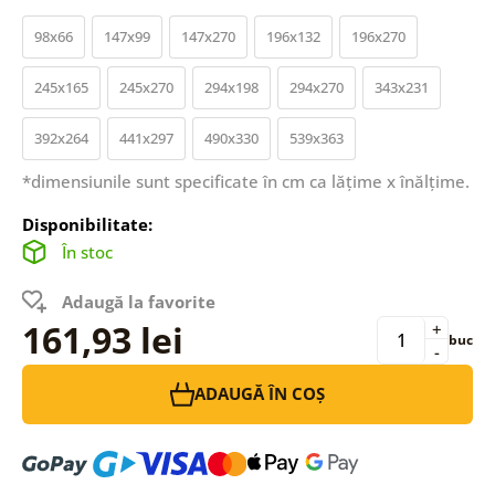
98x66
147x99
147x270
196x132
196x270
245x165
245x270
294x198
294x270
343x231
392x264
441x297
490x330
539x363
*dimensiunile sunt specificate în cm ca lățime x înălțime.
Disponibilitate:
În stoc
Adaugă la favorite
161,93 lei
+
buc
-
ADAUGĂ ÎN COȘ