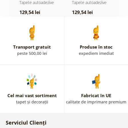
atingere
pădure în ceață
d
e
Tapete autoadezive
Tapete autoadezive
T
pastelată
129,54 lei
129,54 lei
1
Transport gratuit
Produse în stoc
peste 500,00 lei
expediem imediat
Cel mai vast sortiment
Fabricat în UE
tapet și decorații
calitate de imprimare premium
Serviciul Clienți