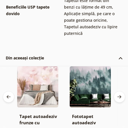
Tapetul este format din
Beneficiile USP tapete
benzi cu lățime de 49 cm
,
dovido
Aplicație simplă, pe care o
poate gestiona oricine
,
Tapetul autoadeziv cu lipire
puternică
Din aceeași colecție
Tapet autoadeziv
Fototapet
T
jă
frunze cu
autoadeziv
h