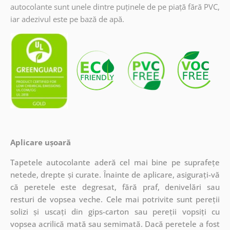
autocolante sunt unele dintre puținele de pe piață fără PVC,
iar adezivul este pe bază de apă.
Aplicare ușoară
Tapetele autocolante aderă cel mai bine pe suprafețe
netede, drepte și curate. Înainte de aplicare, asigurați-vă
că peretele este degresat, fără praf, denivelări sau
resturi de vopsea veche. Cele mai potrivite sunt pereții
solizi și uscați din gips-carton sau pereții vopsiți cu
vopsea acrilică mată sau semimată. Dacă peretele a fost