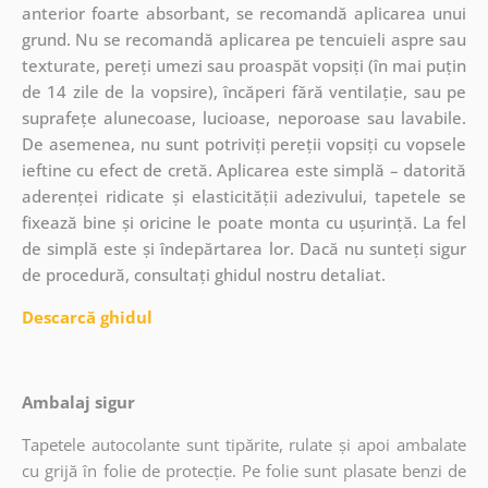
anterior foarte absorbant, se recomandă aplicarea unui
grund. Nu se recomandă aplicarea pe tencuieli aspre sau
texturate, pereți umezi sau proaspăt vopsiți (în mai puțin
de 14 zile de la vopsire), încăperi fără ventilație, sau pe
suprafețe alunecoase, lucioase, neporoase sau lavabile.
De asemenea, nu sunt potriviți pereții vopsiți cu vopsele
ieftine cu efect de cretă. Aplicarea este simplă – datorită
aderenței ridicate și elasticității adezivului, tapetele se
fixează bine și oricine le poate monta cu ușurință. La fel
de simplă este și îndepărtarea lor. Dacă nu sunteți sigur
de procedură, consultați ghidul nostru detaliat.
Descarcă ghidul
Ambalaj sigur
Tapetele autocolante sunt tipărite, rulate și apoi ambalate
cu grijă în folie de protecție. Pe folie sunt plasate benzi de