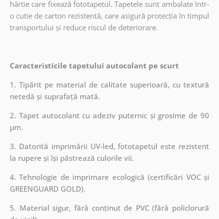
hârtie care fixează fototapetul. Tapetele sunt ambalate într-
o cutie de carton rezistentă, care asigură protecția în timpul
transportului și reduce riscul de deteriorare.
Caracteristicile tapetului autocolant pe scurt
1. Tipărit pe material de calitate superioară, cu textură
netedă și suprafață mată.
2. Tapet autocolant cu adeziv puternic și grosime de 90
µm.
3. Datorită imprimării UV-led, fototapetul este rezistent
la rupere și își păstrează culorile vii.
4. Tehnologie de imprimare ecologică (certificări VOC și
GREENGUARD GOLD).
5. Material sigur, fără conținut de PVC (fără policlorură