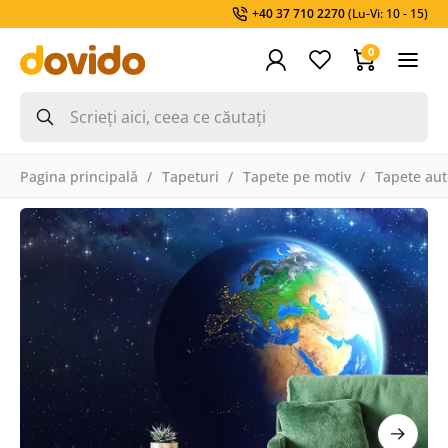
+40 37 710 2270
(Lu-Vi: 10 - 15)
0
Pagina principală
Tapeturi
Tapete pe motiv
Tapete aut