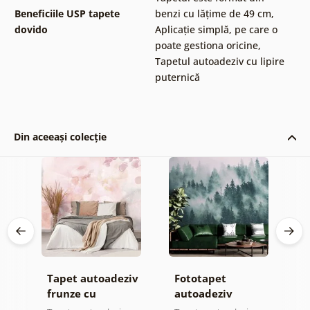
Beneficiile USP tapete
benzi cu lățime de 49 cm
,
dovido
Aplicație simplă, pe care o
poate gestiona oricine
,
Tapetul autoadeziv cu lipire
puternică
Din aceeași colecție
Tapet autoadeziv
Fototapet
T
frunze cu
autoadeziv
h
atingere
pădure în ceață
d