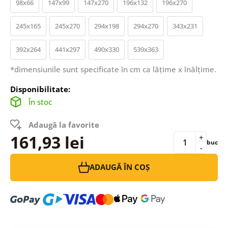
98x66
147x99
147x270
196x132
196x270
245x165
245x270
294x198
294x270
343x231
392x264
441x297
490x330
539x363
*dimensiunile sunt specificate în cm ca lățime x înălțime.
Disponibilitate:
În stoc
Adaugă la favorite
161,93 lei
+
buc
-
ADAUGĂ ÎN COȘ