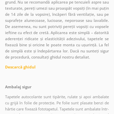
grund. Nu se recomandă aplicarea pe tencuieli aspre sau
texturate, pereți umezi sau proaspăt vopsiți (în mai puțin
de 14 zile de la vopsire), încăperi fără ventilație, sau pe
suprafețe alunecoase, lucioase, neporoase sau lavabile.
De asemenea, nu sunt potriviți pereții vopsiți cu vopsele
ieftine cu efect de cretă. Aplicarea este simplă – datorită
aderenței ridicate și elasticității adezivului, tapetele se
fixează bine și oricine le poate monta cu ușurință. La fel
de simplă este și îndepărtarea lor. Dacă nu sunteți sigur
de procedură, consultați ghidul nostru detaliat.
Descarcă ghidul
Ambalaj sigur
Tapetele autocolante sunt tipărite, rulate și apoi ambalate
cu grijă în folie de protecție. Pe folie sunt plasate benzi de
hârtie care fixează fototapetul. Tapetele sunt ambalate într-