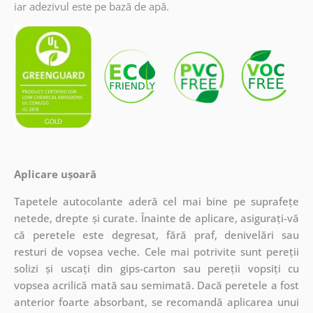
iar adezivul este pe bază de apă.
Aplicare ușoară
Tapetele autocolante aderă cel mai bine pe suprafețe
netede, drepte și curate. Înainte de aplicare, asigurați-vă
că peretele este degresat, fără praf, denivelări sau
resturi de vopsea veche. Cele mai potrivite sunt pereții
solizi și uscați din gips-carton sau pereții vopsiți cu
vopsea acrilică mată sau semimată. Dacă peretele a fost
anterior foarte absorbant, se recomandă aplicarea unui