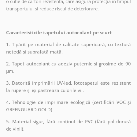
o cutie de carton rezistentă, care asigură protecția în timpul
transportului și reduce riscul de deteriorare.
Caracteristicile tapetului autocolant pe scurt
1. Tipărit pe material de calitate superioară, cu textură
netedă și suprafață mată.
2. Tapet autocolant cu adeziv puternic și grosime de 90
µm.
3. Datorită imprimării UV-led, fototapetul este rezistent
la rupere și își păstrează culorile vii.
4. Tehnologie de imprimare ecologică (certificări VOC și
GREENGUARD GOLD).
5. Material sigur, fără conținut de PVC (fără policlorură
de vinil).