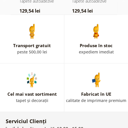
e
Tapete autoadezive
Tapete autoadezive
T
pastelată
129,54 lei
129,54 lei
1
Transport gratuit
Produse în stoc
peste 500,00 lei
expediem imediat
Cel mai vast sortiment
Fabricat în UE
tapet și decorații
calitate de imprimare premium
Serviciul Clienți