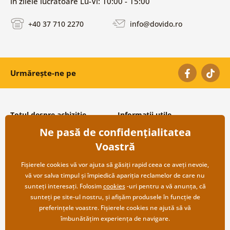
în zilele lucrătoare Lu-Vi: 10:00 - 15:00
+40 37 710 2270
info@dovido.ro
Urmărește-ne pe
Totul despre achiziție
Informații utile
Ne pasă de confidențialitatea
Condiții și termeni generali
Despre noi
Protecția datelor personale
Întrebări frecvente
Voastră
Transport și modalități de plată
Contacte
Returnare
Cooperare angro
Fișierele cookies vă vor ajuta să găsiți rapid ceea ce aveți nevoie,
vă vor salva timpul și împiedică apariția reclamelor de care nu
sunteți interesați. Folosim
cookies
-uri pentru a vă anunța, că
sunteți pe site-ul nostru, și afișăm produsele în funcție de
preferințele voastre. Fișierele cookies ne ajută să vă
îmbunătățim experiența de navigare.