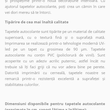
și prospețime printr-o nouă decorațiune interioară. Cu
ajutorul tapetelor autocolante, poți crea un cămin în care
vei dori mereu să te întorci.
Tipărire de cea mai înaltă calitate
Tapetele autocolante sunt tipărite pe un material de calitate
superioară, cu o textură fină și o suprafață mată.
Imprimarea se realizează printr-o tehnologie modernă UV-
led pe un tapet cu grosimea de 90 µm. Tapetele
autocolante nu conțin PVC (policlorură de vinil). Sunt
acoperite cu un adeziv acrilic puternic, astfel încât nu
trebuie să îți faci griji că nu vor adera bine pe perete.
Datorită imprimării cu cerneală, tapetele noastre se
remarcă printr-o rezistență excelentă a suprafeței și
stabilitatea culorilor.
Dimensiuni disponibile pentru tapetele autocolante
(exprimate în cm, raport lățime x înălțime):