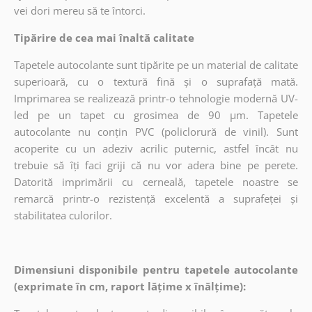
vei dori mereu să te întorci.
Tipărire de cea mai înaltă calitate
Tapetele autocolante sunt tipărite pe un material de calitate
superioară, cu o textură fină și o suprafață mată.
Imprimarea se realizează printr-o tehnologie modernă UV-
led pe un tapet cu grosimea de 90 µm. Tapetele
autocolante nu conțin PVC (policlorură de vinil). Sunt
acoperite cu un adeziv acrilic puternic, astfel încât nu
trebuie să îți faci griji că nu vor adera bine pe perete.
Datorită imprimării cu cerneală, tapetele noastre se
remarcă printr-o rezistență excelentă a suprafeței și
stabilitatea culorilor.
Dimensiuni disponibile pentru tapetele autocolante
(exprimate în cm, raport lățime x înălțime):