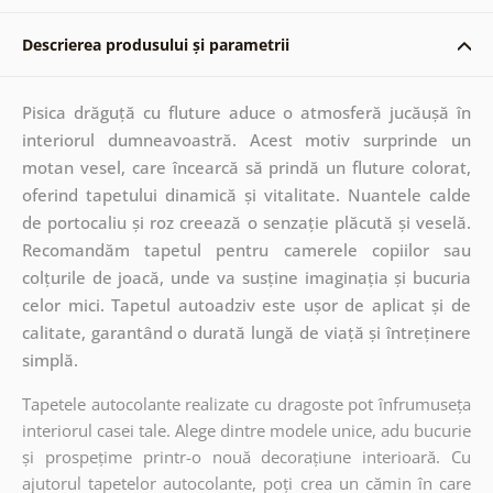
Descrierea produsului și parametrii
Pisica drăguță cu fluture aduce o atmosferă jucăușă în
interiorul dumneavoastră. Acest motiv surprinde un
motan vesel, care încearcă să prindă un fluture colorat,
oferind tapetului dinamică și vitalitate. Nuantele calde
de portocaliu și roz creează o senzație plăcută și veselă.
Recomandăm tapetul pentru camerele copiilor sau
colțurile de joacă, unde va susține imaginația și bucuria
celor mici. Tapetul autoadziv este ușor de aplicat și de
calitate, garantând o durată lungă de viață și întreținere
simplă.
Tapetele autocolante realizate cu dragoste pot înfrumuseța
interiorul casei tale. Alege dintre modele unice, adu bucurie
și prospețime printr-o nouă decorațiune interioară. Cu
ajutorul tapetelor autocolante, poți crea un cămin în care