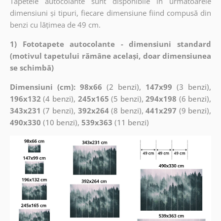
Tapetele autocolante sunt disponibile în următoarele
dimensiuni și tipuri, fiecare dimensiune fiind compusă din
benzi cu lățimea de 49 cm.
1) Fototapete autocolante - dimensiuni standard
(motivul tapetului rămâne același, doar dimensiunea
se schimbă)
Dimensiuni (cm): 98x66
(2 benzi),
147x99
(3 benzi),
196x132
(4 benzi),
245x165
(5 benzi),
294x198
(6 benzi),
343x231
(7 benzi),
392x264
(8 benzi),
441x297
(9 benzi),
490x330
(10 benzi),
539x363
(11 benzi)