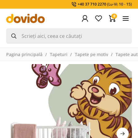
+40 37 710 2270
(Lu-Vi: 10 - 15)
0
Pagina principală
Tapeturi
Tapete pe motiv
Tapete aut