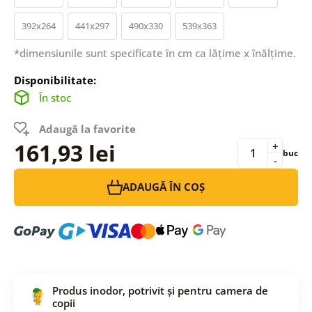
392x264
441x297
490x330
539x363
*dimensiunile sunt specificate în cm ca lățime x înălțime.
Disponibilitate:
În stoc
Adaugă la favorite
161,93 lei
+
buc
-
ADAUGĂ ÎN COȘ
Produs inodor, potrivit și pentru camera de
copii