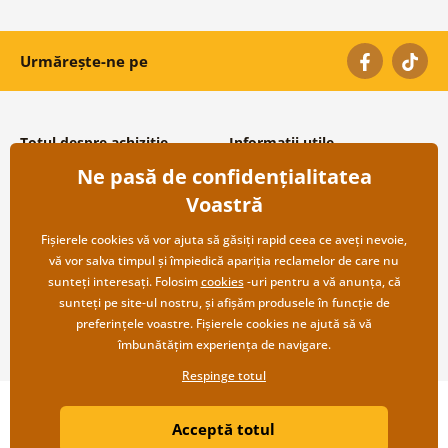
Urmărește-ne pe
Totul despre achiziție
Informații utile
Ne pasă de confidențialitatea
Condiții și termeni generali
Despre noi
Protecția datelor personale
Întrebări frecvente
Voastră
Transport și modalități de plată
Contacte
Returnare
Cooperare angro
Fișierele cookies vă vor ajuta să găsiți rapid ceea ce aveți nevoie,
vă vor salva timpul și împiedică apariția reclamelor de care nu
sunteți interesați. Folosim
cookies
-uri pentru a vă anunța, că
sunteți pe site-ul nostru, și afișăm produsele în funcție de
preferințele voastre. Fișierele cookies ne ajută să vă
îmbunătățim experiența de navigare.
Respinge totul
Copyright ©2019 © Dovido.ro.
Acceptă totul
Webdesign
Litvanyi.sk
| Magazinul online a fost creat de