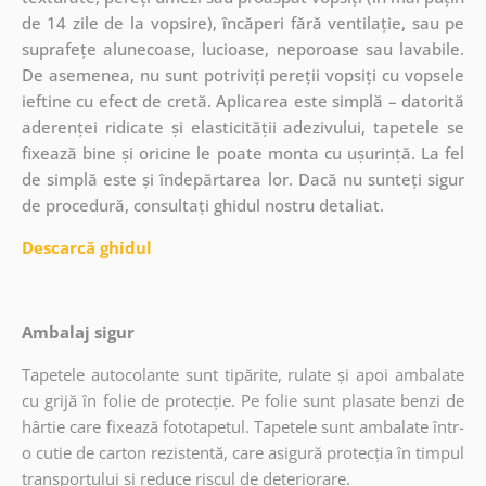
de 14 zile de la vopsire), încăperi fără ventilație, sau pe
suprafețe alunecoase, lucioase, neporoase sau lavabile.
De asemenea, nu sunt potriviți pereții vopsiți cu vopsele
ieftine cu efect de cretă. Aplicarea este simplă – datorită
aderenței ridicate și elasticității adezivului, tapetele se
fixează bine și oricine le poate monta cu ușurință. La fel
de simplă este și îndepărtarea lor. Dacă nu sunteți sigur
de procedură, consultați ghidul nostru detaliat.
Descarcă ghidul
Ambalaj sigur
Tapetele autocolante sunt tipărite, rulate și apoi ambalate
cu grijă în folie de protecție. Pe folie sunt plasate benzi de
hârtie care fixează fototapetul. Tapetele sunt ambalate într-
o cutie de carton rezistentă, care asigură protecția în timpul
transportului și reduce riscul de deteriorare.