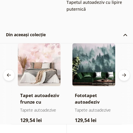
Tapetul autoadeziv cu lipire
puternică
Din aceeași colecție
Tapet autoadeziv
Fototapet
T
ul
frunze cu
autoadeziv
h
atingere
pădure în ceață
d
e
Tapete autoadezive
Tapete autoadezive
T
pastelată
129,54 lei
129,54 lei
1