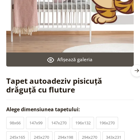
Afişează galeria
Tapet autoadeziv pisicuță
drăguță cu fluture
Alege dimensiunea tapetului:
98x66
147x99
147x270
196x132
196x270
245x165
245x270
294x198
294x270
343x231