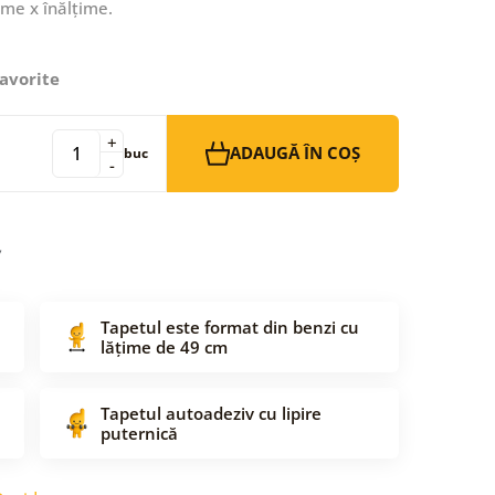
ime x înălțime.
avorite
+
ADAUGĂ ÎN COȘ
buc
-
Tapetul este format din benzi cu
lățime de 49 cm
Tapetul autoadeziv cu lipire
puternică