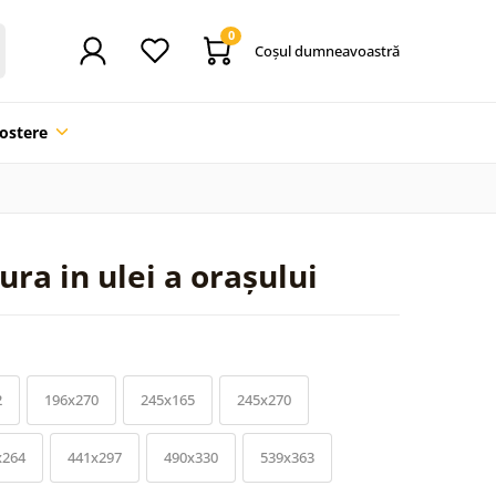
0
Coşul dumneavoastră
ostere
ra in ulei a orașului
2
196x270
245x165
245x270
x264
441x297
490x330
539x363