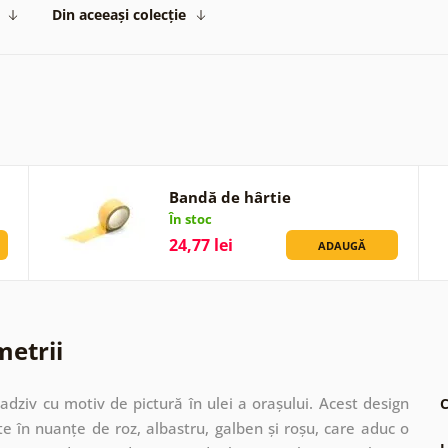
Din aceeași colecție
Bandă de hârtie
În stoc
24,77 lei
ADAUGĂ
metrii
adziv cu motiv de pictură în ulei a orașului. Acest design
C
e în nuanțe de roz, albastru, galben și roșu, care aduc o