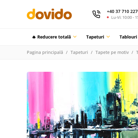
+40 37 710 227
Lu-Vi: 10:00 - 1
🔥 Reducere totalã
Tapeturi
Tablouri
Pagina principală
Tapeturi
Tapete pe motiv