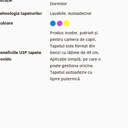
ocație
Dormitor
ehnologia tapeturilor
Lavabile
,
Autoadezive
uloare
Produs inodor, potrivit și
pentru camera de copii
,
Tapetul este format din
eneficiile USP tapete
benzi cu lățime de 49 cm
,
ovido
Aplicație simplă, pe care o
poate gestiona oricine
,
Tapetul autoadeziv cu
lipire puternică