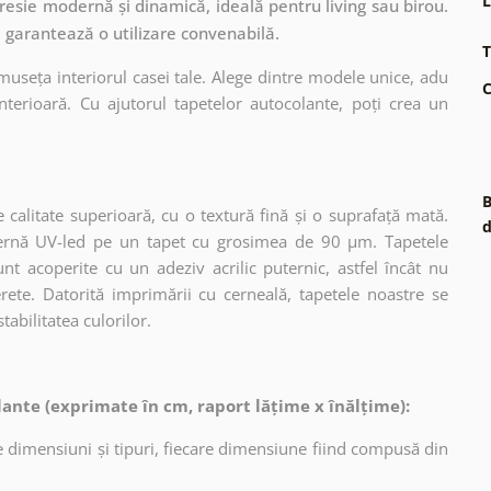
L
esie modernă și dinamică, ideală pentru living sau birou.
, garantează o utilizare convenabilă.
T
museța interiorul casei tale. Alege dintre modele unice, adu
C
terioară. Cu ajutorul tapetelor autocolante, poți crea un
B
 calitate superioară, cu o textură fină și o suprafață mată.
d
dernă UV-led pe un tapet cu grosimea de 90 µm. Tapetele
nt acoperite cu un adeziv acrilic puternic, astfel încât nu
erete. Datorită imprimării cu cerneală, tapetele noastre se
tabilitatea culorilor.
ante (exprimate în cm, raport lățime x înălțime):
 dimensiuni și tipuri, fiecare dimensiune fiind compusă din