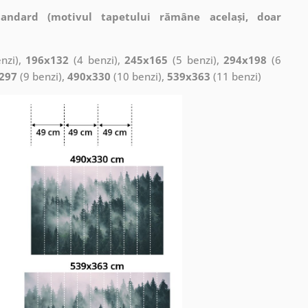
tandard (motivul tapetului rămâne același, doar
nzi),
196x132
(4 benzi),
245x165
(5 benzi),
294x198
(6
297
(9 benzi),
490x330
(10 benzi),
539x363
(11 benzi)