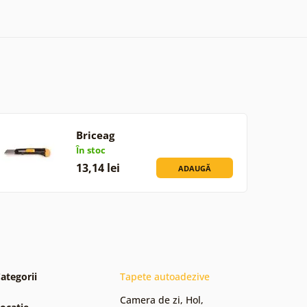
Briceag
În stoc
13,14 lei
ADAUGĂ
ategorii
Tapete autoadezive
Camera de zi
,
Hol
,