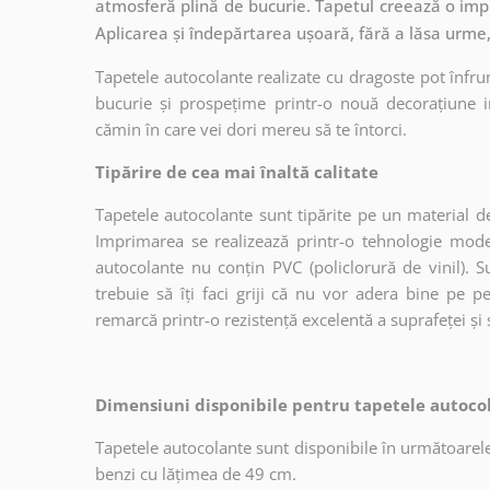
atmosferă plină de bucurie. Tapetul creează o impr
Aplicarea și îndepărtarea ușoară, fără a lăsa urme
Tapetele autocolante realizate cu dragoste pot înfru
bucurie și prospețime printr-o nouă decorațiune in
cămin în care vei dori mereu să te întorci.
Tipărire de cea mai înaltă calitate
Tapetele autocolante sunt tipărite pe un material de
Imprimarea se realizează printr-o tehnologie mo
autocolante nu conțin PVC (policlorură de vinil). Su
trebuie să îți faci griji că nu vor adera bine pe p
remarcă printr-o rezistență excelentă a suprafeței și s
Dimensiuni disponibile pentru tapetele autocol
Tapetele autocolante sunt disponibile în următoarele
benzi cu lățimea de 49 cm.