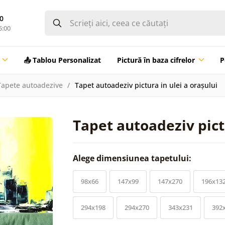
0
5:00
📤 Tablou Personalizat
Pictură în baza cifrelor
P
Tapete autoadezive
Tapet autoadeziv pictura in ulei a orașului
Tapet autoadeziv pictu
Alege dimensiunea tapetului:
98x66
147x99
147x270
196x13
294x198
294x270
343x231
392