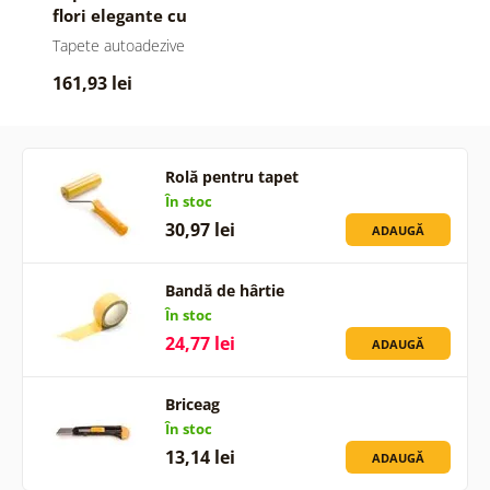
flori elegante cu
atingere de roz-
Tapete autoadezive
auriu
161,93 lei
Rolă pentru tapet
În stoc
30,97 lei
ADAUGĂ
Bandă de hârtie
În stoc
24,77 lei
ADAUGĂ
Briceag
În stoc
13,14 lei
ADAUGĂ