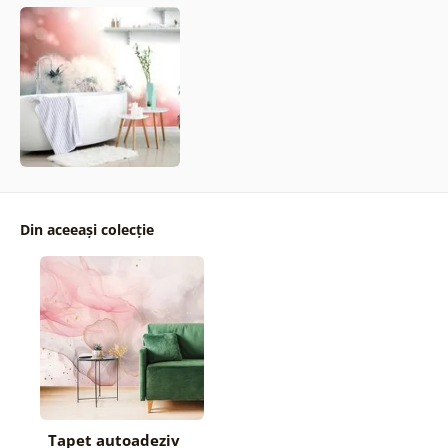
Din aceeași colecție
Tapet autoadeziv