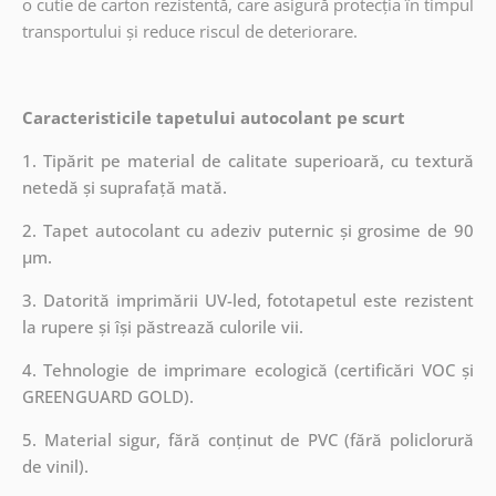
o cutie de carton rezistentă, care asigură protecția în timpul
transportului și reduce riscul de deteriorare.
Caracteristicile tapetului autocolant pe scurt
1. Tipărit pe material de calitate superioară, cu textură
netedă și suprafață mată.
2. Tapet autocolant cu adeziv puternic și grosime de 90
µm.
3. Datorită imprimării UV-led, fototapetul este rezistent
la rupere și își păstrează culorile vii.
4. Tehnologie de imprimare ecologică (certificări VOC și
GREENGUARD GOLD).
5. Material sigur, fără conținut de PVC (fără policlorură
de vinil).