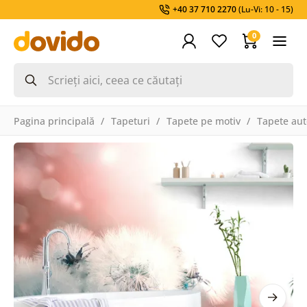
+40 37 710 2270
(Lu-Vi: 10 - 15)
0
Pagina principală
Tapeturi
Tapete pe motiv
Tapete aut