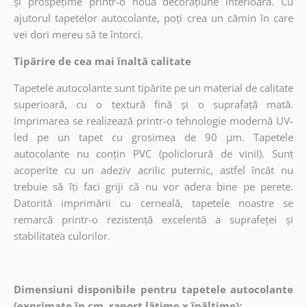
și prospețime printr-o nouă decorațiune interioară. Cu
ajutorul tapetelor autocolante, poți crea un cămin în care
vei dori mereu să te întorci.
Tipărire de cea mai înaltă calitate
Tapetele autocolante sunt tipărite pe un material de calitate
superioară, cu o textură fină și o suprafață mată.
Imprimarea se realizează printr-o tehnologie modernă UV-
led pe un tapet cu grosimea de 90 µm. Tapetele
autocolante nu conțin PVC (policlorură de vinil). Sunt
acoperite cu un adeziv acrilic puternic, astfel încât nu
trebuie să îți faci griji că nu vor adera bine pe perete.
Datorită imprimării cu cerneală, tapetele noastre se
remarcă printr-o rezistență excelentă a suprafeței și
stabilitatea culorilor.
Dimensiuni disponibile pentru tapetele autocolante
(exprimate în cm, raport lățime x înălțime):