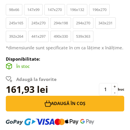
98x66
147x99
147x270
196x132
196x270
245x165
245x270
294x198
294x270
343x231
392x264
441x297
490x330
539x363
*dimensiunile sunt specificate în cm ca lățime x înălțime.
Disponibilitate:
În stoc
Adaugă la favorite
161,93 lei
+
buc
-
ADAUGĂ ÎN COȘ