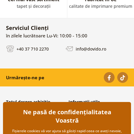
tapet și decorații
calitate de imprimare premium
Serviciul Clienți
în zilele lucrătoare Lu-Vi: 10:00 - 15:00
+40 37 710 2270
info@dovido.ro
Urmărește-ne pe
Totul despre achiziție
Informații utile
Ne pasă de confidențialitatea
Condiții și termeni generali
Despre noi
Protecția datelor personale
Întrebări frecvente
Voastră
Transport și modalități de plată
Contacte
Returnare
Cooperare angro
Fișierele cookies vă vor ajuta să găsiți rapid ceea ce aveți nevoie,