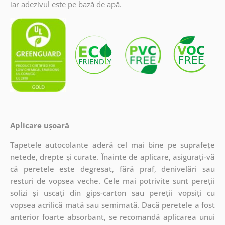
iar adezivul este pe bază de apă.
Aplicare ușoară
Tapetele autocolante aderă cel mai bine pe suprafețe
netede, drepte și curate. Înainte de aplicare, asigurați-vă
că peretele este degresat, fără praf, denivelări sau
resturi de vopsea veche. Cele mai potrivite sunt pereții
solizi și uscați din gips-carton sau pereții vopsiți cu
vopsea acrilică mată sau semimată. Dacă peretele a fost
anterior foarte absorbant, se recomandă aplicarea unui