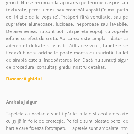
grund. Nu se recomandă aplicarea pe tencuieli aspre sau
texturate, pereți umezi sau proaspăt vopsiți (în mai puțin
de 14 zile de la vopsire), încăperi fără ventilație, sau pe
suprafețe alunecoase, lucioase, neporoase sau lavabile.
De asemenea, nu sunt potriviți pereții vopsiți cu vopsele
ieftine cu efect de cretă. Aplicarea este simplă – datorită
aderenței ridicate și elasticității adezivului, tapetele se
fixează bine și oricine le poate monta cu ușurință. La fel
de simplă este și îndepărtarea lor. Dacă nu sunteți sigur
de procedură, consultați ghidul nostru detaliat.
Descarcă ghidul
Ambalaj sigur
Tapetele autocolante sunt tipărite, rulate și apoi ambalate
cu grijă în folie de protecție. Pe folie sunt plasate benzi de
hârtie care fixează fototapetul. Tapetele sunt ambalate într-