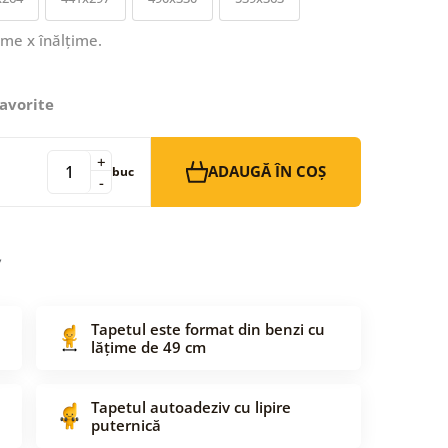
ime x înălțime.
avorite
+
ADAUGĂ ÎN COȘ
buc
-
Tapetul este format din benzi cu
lățime de 49 cm
Tapetul autoadeziv cu lipire
puternică