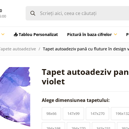
0
5:00
📤 Tablou Personalizat
Pictură în baza cifrelor
P
Tapete autoadezive
Tapet autoadeziv pană cu fluture în design v
Tapet autoadeziv pană
violet
Alege dimensiunea tapetului:
98x66
147x99
147x270
196x13
294x198
294x270
343x231
392