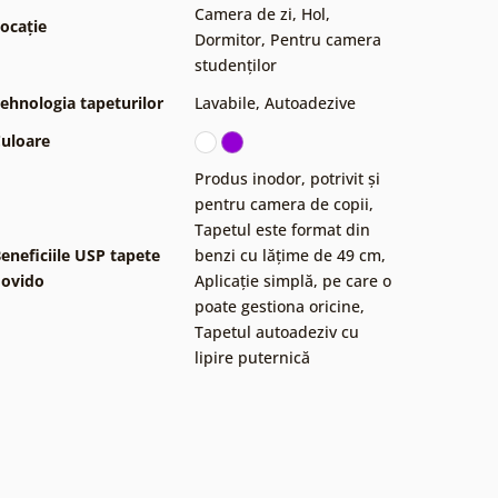
Camera de zi
,
Hol
,
ocație
Dormitor
,
Pentru camera
studenților
ehnologia tapeturilor
Lavabile
,
Autoadezive
uloare
Produs inodor, potrivit și
pentru camera de copii
,
Tapetul este format din
eneficiile USP tapete
benzi cu lățime de 49 cm
,
ovido
Aplicație simplă, pe care o
poate gestiona oricine
,
Tapetul autoadeziv cu
lipire puternică