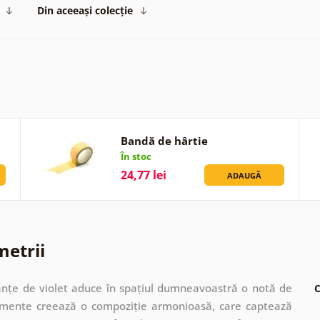
Din aceeași colecție
Bandă de hârtie
În stoc
24,77 lei
ADAUGĂ
metrii
uanțe de violet aduce în spațiul dumneavoastră o notă de
C
elemente creează o compoziție armonioasă, care captează