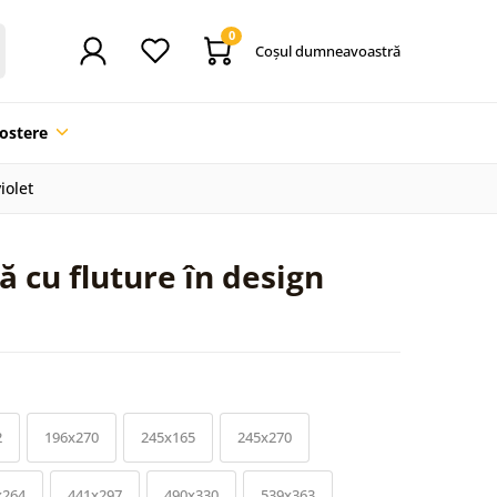
0
Coşul dumneavoastră
ostere
iolet
 cu fluture în design
2
196x270
245x165
245x270
x264
441x297
490x330
539x363