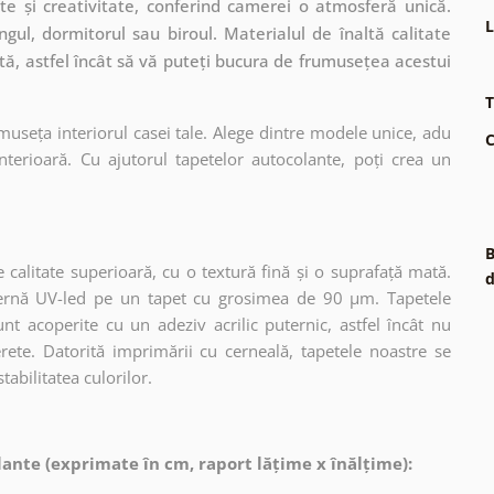
te și creativitate, conferind camerei o atmosferă unică.
L
ngul, dormitorul sau biroul. Materialul de înaltă calitate
ată, astfel încât să vă puteți bucura de frumusețea acestui
T
museța interiorul casei tale. Alege dintre modele unice, adu
C
terioară. Cu ajutorul tapetelor autocolante, poți crea un
B
 calitate superioară, cu o textură fină și o suprafață mată.
d
dernă UV-led pe un tapet cu grosimea de 90 µm. Tapetele
nt acoperite cu un adeziv acrilic puternic, astfel încât nu
erete. Datorită imprimării cu cerneală, tapetele noastre se
tabilitatea culorilor.
ante (exprimate în cm, raport lățime x înălțime):