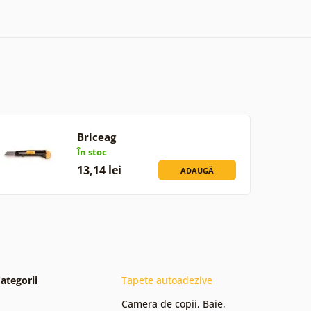
Briceag
În stoc
13,14 lei
ADAUGĂ
ategorii
Tapete autoadezive
Camera de copii
,
Baie
,