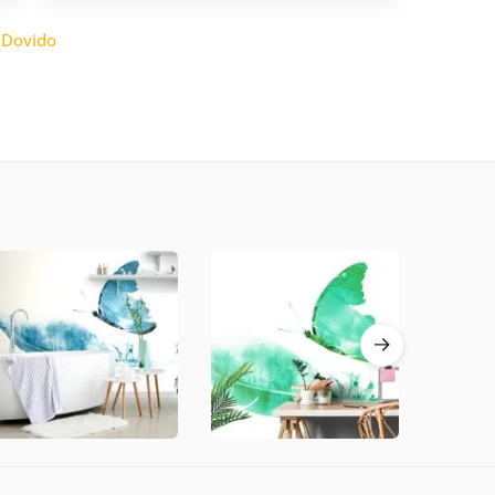
:
Dovido