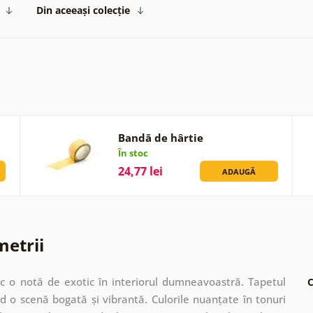
Din aceeași colecție
Bandă de hârtie
În stoc
24,77 lei
ADAUGĂ
metrii
duc o notă de exotic în interiorul dumneavoastră. Tapetul
C
ând o scenă bogată și vibrantă. Culorile nuanțate în tonuri