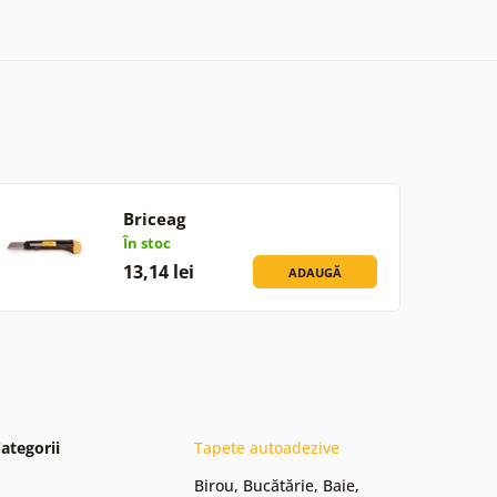
Briceag
În stoc
13,14 lei
ADAUGĂ
ategorii
Tapete autoadezive
Birou
,
Bucătărie
,
Baie
,