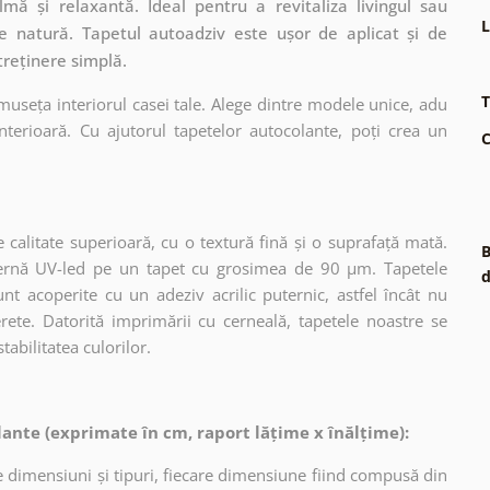
ă și relaxantă. Ideal pentru a revitaliza livingul sau
L
e natură. Tapetul autoadziv este ușor de aplicat și de
treținere simplă.
T
museța interiorul casei tale. Alege dintre modele unice, adu
terioară. Cu ajutorul tapetelor autocolante, poți crea un
C
 calitate superioară, cu o textură fină și o suprafață mată.
B
dernă UV-led pe un tapet cu grosimea de 90 µm. Tapetele
d
nt acoperite cu un adeziv acrilic puternic, astfel încât nu
erete. Datorită imprimării cu cerneală, tapetele noastre se
tabilitatea culorilor.
ante (exprimate în cm, raport lățime x înălțime):
 dimensiuni și tipuri, fiecare dimensiune fiind compusă din