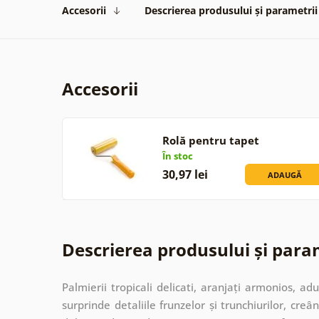
Accesorii
Descrierea produsului și parametrii
Accesorii
Rolă pentru tapet
În stoc
30,97 lei
ADAUGĂ
Descrierea produsului și para
Palmierii tropicali delicati, aranjați armonios, a
surprinde detaliile frunzelor și trunchiurilor, cre