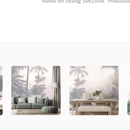
Număr din catalog: sam2309a Producăto