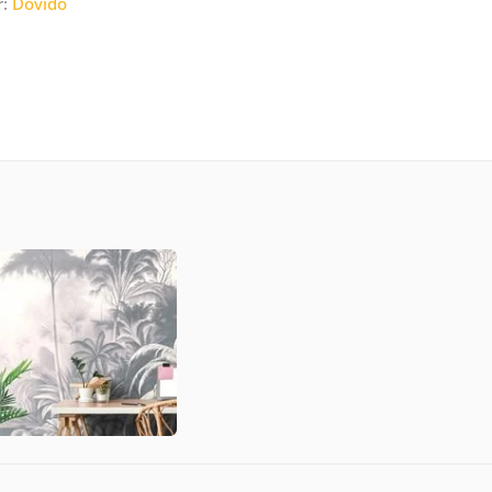
r:
Dovido