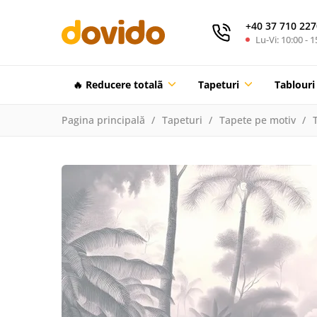
+40 37 710 227
Lu-Vi: 10:00 - 1
🔥 Reducere totalã
Tapeturi
Tablouri
Pagina principală
Tapeturi
Tapete pe motiv