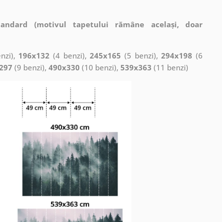
tandard (motivul tapetului rămâne același, doar
nzi),
196x132
(4 benzi),
245x165
(5 benzi),
294x198
(6
297
(9 benzi),
490x330
(10 benzi),
539x363
(11 benzi)