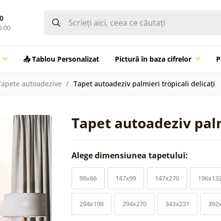
0
5:00
📤 Tablou Personalizat
Pictură în baza cifrelor
P
Tapete autoadezive
Tapet autoadeziv palmieri tropicali delicați
Tapet autoadeziv palmi
Alege dimensiunea tapetului:
98x66
147x99
147x270
196x13
294x198
294x270
343x231
392