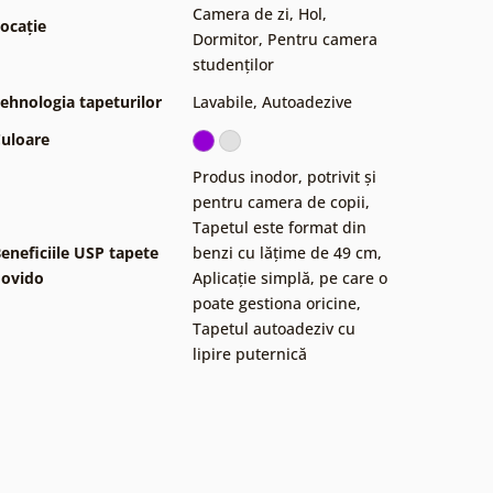
Camera de zi
,
Hol
,
ocație
Dormitor
,
Pentru camera
studenților
ehnologia tapeturilor
Lavabile
,
Autoadezive
uloare
Produs inodor, potrivit și
pentru camera de copii
,
Tapetul este format din
eneficiile USP tapete
benzi cu lățime de 49 cm
,
ovido
Aplicație simplă, pe care o
poate gestiona oricine
,
Tapetul autoadeziv cu
lipire puternică