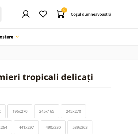
0
Coşul dumneavoastră
ostere
eri tropicali delicați
2
196x270
245x165
245x270
x264
441x297
490x330
539x363