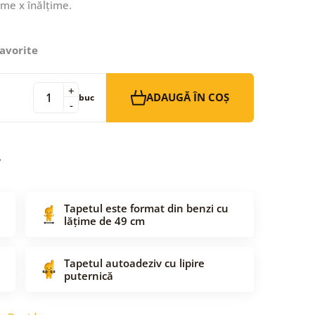
ime x înălțime.
avorite
+
ADAUGĂ ÎN COȘ
buc
-
Tapetul este format din benzi cu
lățime de 49 cm
Tapetul autoadeziv cu lipire
puternică