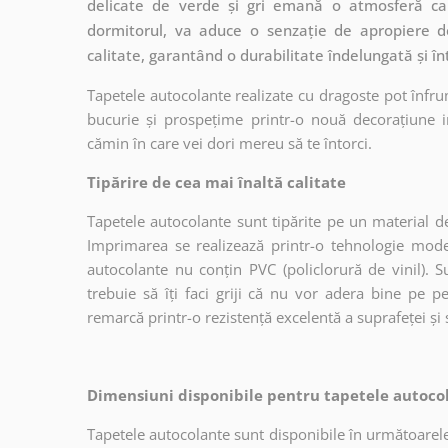
delicate de verde și gri emană o atmosferă calm
dormitorul, va aduce o senzație de apropiere d
calitate, garantând o durabilitate îndelungată și în
Tapetele autocolante realizate cu dragoste pot înfru
bucurie și prospețime printr-o nouă decorațiune in
cămin în care vei dori mereu să te întorci.
Tipărire de cea mai înaltă calitate
Tapetele autocolante sunt tipărite pe un material de
Imprimarea se realizează printr-o tehnologie mo
autocolante nu conțin PVC (policlorură de vinil). Su
trebuie să îți faci griji că nu vor adera bine pe p
remarcă printr-o rezistență excelentă a suprafeței și s
Dimensiuni disponibile pentru tapetele autocol
Tapetele autocolante sunt disponibile în următoarele