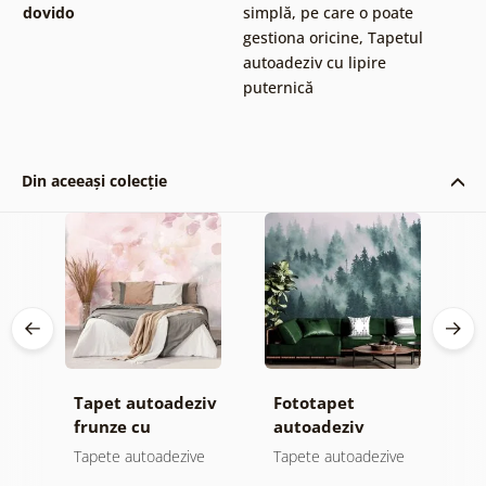
dovido
simplă, pe care o poate
gestiona oricine
,
Tapetul
autoadeziv cu lipire
puternică
Din aceeași colecție
Tapet autoadeziv
Fototapet
T
jă
frunze cu
autoadeziv
f
atingere
pădure în ceață
n
e
Tapete autoadezive
Tapete autoadezive
T
pastelată
c