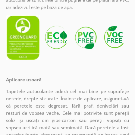
iar adezivul este pe bază de apă.
Aplicare ușoară
Tapetele autocolante aderă cel mai bine pe suprafețe
netede, drepte și curate. Înainte de aplicare, asigurați-vă
că peretele este degresat, fără praf, denivelări sau
resturi de vopsea veche. Cele mai potrivite sunt pereții
solizi și uscați din gips-carton sau pereții vopsiți cu
vopsea acrilică mată sau semimată. Dacă peretele a fost
anterior foarte absorbant, se recomandă aplicarea unui