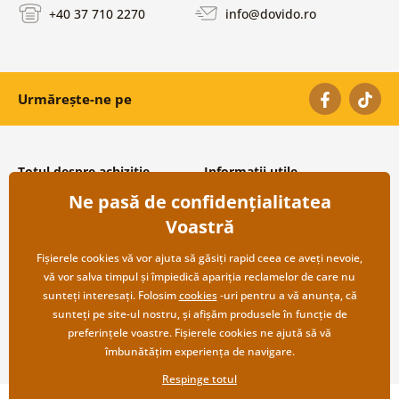
+40 37 710 2270
info@dovido.ro
Urmărește-ne pe
Totul despre achiziție
Informații utile
Ne pasă de confidențialitatea
Condiții și termeni generali
Despre noi
Protecția datelor personale
Întrebări frecvente
Voastră
Transport și modalități de plată
Contacte
Returnare
Cooperare angro
Fișierele cookies vă vor ajuta să găsiți rapid ceea ce aveți nevoie,
vă vor salva timpul și împiedică apariția reclamelor de care nu
sunteți interesați. Folosim
cookies
-uri pentru a vă anunța, că
sunteți pe site-ul nostru, și afișăm produsele în funcție de
preferințele voastre. Fișierele cookies ne ajută să vă
îmbunătățim experiența de navigare.
Respinge totul