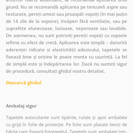
grund. Nu se recomandă aplicarea pe tencuieli aspre sau
texturate, pereți umezi sau proaspăt vopsiți (în mai puțin
de 14 zile de la vopsire), încăperi fără ventilație, sau pe
suprafețe alunecoase, lucioase, neporoase sau lavabile.
De asemenea, nu sunt potriviți pereții vopsiți cu vopsele
ieftine cu efect de cretă. Aplicarea este simplă – datorită
aderenței ridicate și elasticității adezivului, tapetele se
fixează bine și oricine le poate monta cu ușurință. La fel
de simplă este și îndepărtarea lor. Dacă nu sunteți sigur
de procedură, consultați ghidul nostru detaliat.
Descarcă ghidul
Ambalaj sigur
Tapetele autocolante sunt tipărite, rulate și apoi ambalate
cu grijă în folie de protecție. Pe folie sunt plasate benzi de
hârtie care fixează fototapetul. Tapetele sunt ambalate într-