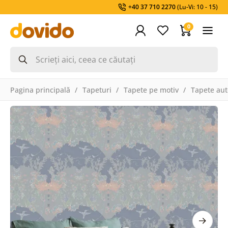
+40 37 710 2270
(Lu-Vi: 10 - 15)
0
Pagina principală
Tapeturi
Tapete pe motiv
Tapete aut