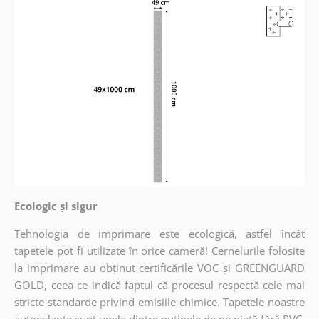
Ecologic și sigur
Tehnologia de imprimare este ecologică, astfel încât
tapetele pot fi utilizate în orice cameră! Cernelurile folosite
la imprimare au obținut certificările VOC și GREENGUARD
GOLD, ceea ce indică faptul că procesul respectă cele mai
stricte standarde privind emisiile chimice. Tapetele noastre
autocolante sunt unele dintre puținele de pe piață fără PVC,