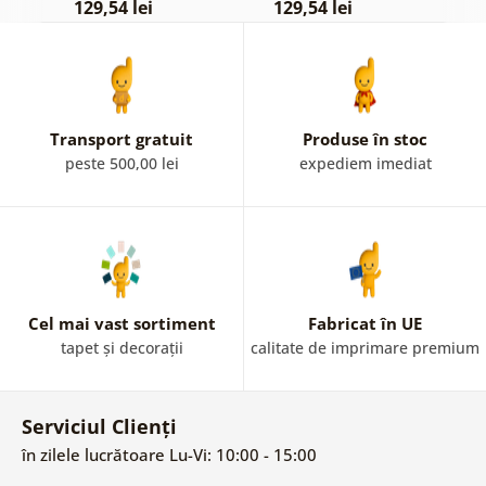
129,54 lei
129,54 lei
1
Transport gratuit
Produse în stoc
peste 500,00 lei
expediem imediat
Cel mai vast sortiment
Fabricat în UE
tapet și decorații
calitate de imprimare premium
Serviciul Clienți
în zilele lucrătoare Lu-Vi: 10:00 - 15:00