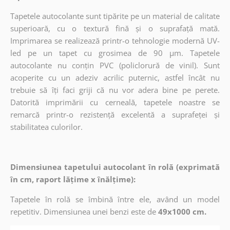
Tapetele autocolante sunt tipărite pe un material de calitate
superioară, cu o textură fină și o suprafață mată.
Imprimarea se realizează printr-o tehnologie modernă UV-
led pe un tapet cu grosimea de 90 µm. Tapetele
autocolante nu conțin PVC (policlorură de vinil). Sunt
acoperite cu un adeziv acrilic puternic, astfel încât nu
trebuie să îți faci griji că nu vor adera bine pe perete.
Datorită imprimării cu cerneală, tapetele noastre se
remarcă printr-o rezistență excelentă a suprafeței și
stabilitatea culorilor.
Dimensiunea tapetului autocolant în rolă (exprimată
în cm, raport lățime x înălțime):
Tapetele în rolă se îmbină între ele, având un model
repetitiv. Dimensiunea unei benzi este de
49x1000 cm.