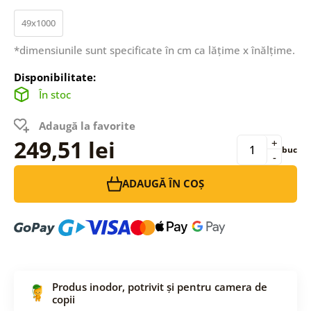
49x1000
*dimensiunile sunt specificate în cm ca lățime x înălțime.
Disponibilitate:
În stoc
Adaugă la favorite
249,51 lei
+
buc
-
ADAUGĂ ÎN COȘ
Produs inodor, potrivit și pentru camera de
copii