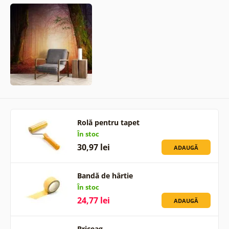
Rolă pentru tapet
În stoc
30,97 lei
ADAUGĂ
Bandă de hârtie
În stoc
24,77 lei
ADAUGĂ
Briceag