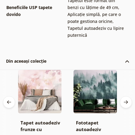
Tapetul este format din
Beneficiile USP tapete
benzi cu lățime de 49 cm
,
dovido
Aplicație simplă, pe care o
poate gestiona oricine
,
Tapetul autoadeziv cu lipire
puternică
Din aceeași colecție
Tapet autoadeziv
Fototapet
T
jă
frunze cu
autoadeziv
f