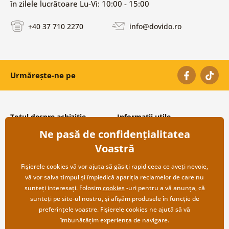
în zilele lucrătoare Lu-Vi: 10:00 - 15:00
+40 37 710 2270
info@dovido.ro
Urmărește-ne pe
Totul despre achiziție
Informații utile
Ne pasă de confidențialitatea
Condiții și termeni generali
Despre noi
Protecția datelor personale
Întrebări frecvente
Voastră
Transport și modalități de plată
Contacte
Returnare
Cooperare angro
Fișierele cookies vă vor ajuta să găsiți rapid ceea ce aveți nevoie,
vă vor salva timpul și împiedică apariția reclamelor de care nu
sunteți interesați. Folosim
cookies
-uri pentru a vă anunța, că
sunteți pe site-ul nostru, și afișăm produsele în funcție de
preferințele voastre. Fișierele cookies ne ajută să vă
îmbunătățim experiența de navigare.