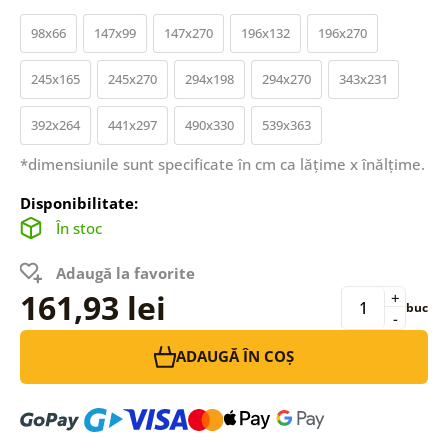
98x66
147x99
147x270
196x132
196x270
245x165
245x270
294x198
294x270
343x231
392x264
441x297
490x330
539x363
*dimensiunile sunt specificate în cm ca lățime x înălțime.
Disponibilitate:
În stoc
Adaugă la favorite
161,93 lei
+
buc
-
ADAUGĂ ÎN COȘ