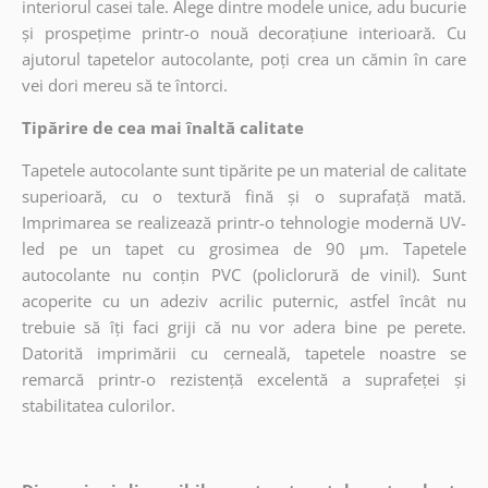
interiorul casei tale. Alege dintre modele unice, adu bucurie
și prospețime printr-o nouă decorațiune interioară. Cu
ajutorul tapetelor autocolante, poți crea un cămin în care
vei dori mereu să te întorci.
Tipărire de cea mai înaltă calitate
Tapetele autocolante sunt tipărite pe un material de calitate
superioară, cu o textură fină și o suprafață mată.
Imprimarea se realizează printr-o tehnologie modernă UV-
led pe un tapet cu grosimea de 90 µm. Tapetele
autocolante nu conțin PVC (policlorură de vinil). Sunt
acoperite cu un adeziv acrilic puternic, astfel încât nu
trebuie să îți faci griji că nu vor adera bine pe perete.
Datorită imprimării cu cerneală, tapetele noastre se
remarcă printr-o rezistență excelentă a suprafeței și
stabilitatea culorilor.