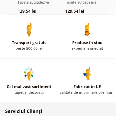
atingere
pădure în ceață
n
e
Tapete autoadezive
Tapete autoadezive
T
pastelată
c
129,54 lei
129,54 lei
1
Transport gratuit
Produse în stoc
peste 500,00 lei
expediem imediat
Cel mai vast sortiment
Fabricat în UE
tapet și decorații
calitate de imprimare premium
Serviciul Clienți