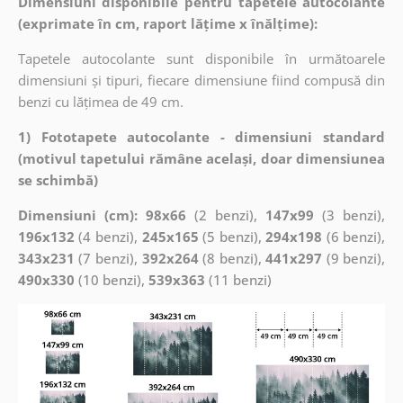
Dimensiuni disponibile pentru tapetele autocolante
(exprimate în cm, raport lățime x înălțime):
Tapetele autocolante sunt disponibile în următoarele
dimensiuni și tipuri, fiecare dimensiune fiind compusă din
benzi cu lățimea de 49 cm.
1) Fototapete autocolante - dimensiuni standard
(motivul tapetului rămâne același, doar dimensiunea
se schimbă)
Dimensiuni (cm): 98x66
(2 benzi),
147x99
(3 benzi),
196x132
(4 benzi),
245x165
(5 benzi),
294x198
(6 benzi),
343x231
(7 benzi),
392x264
(8 benzi),
441x297
(9 benzi),
490x330
(10 benzi),
539x363
(11 benzi)