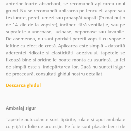
anterior foarte absorbant, se recomandă aplicarea unui
grund. Nu se recomandă aplicarea pe tencuieli aspre sau
texturate, pereți umezi sau proaspăt vopsiți (în mai puțin
de 14 zile de la vopsire), încăperi fără ventilație, sau pe
suprafețe alunecoase, lucioase, neporoase sau lavabile.
De asemenea, nu sunt potriviți pereții vopsiți cu vopsele
ieftine cu efect de cretă. Aplicarea este simplă – datorită
aderenței ridicate și elasticității adezivului, tapetele se
fixează bine și oricine le poate monta cu ușurință. La fel
de simplă este și îndepărtarea lor. Dacă nu sunteți sigur
de procedură, consultați ghidul nostru detaliat.
Descarcă ghidul
Ambalaj sigur
Tapetele autocolante sunt tipărite, rulate și apoi ambalate
cu grijă în folie de protecție. Pe folie sunt plasate benzi de