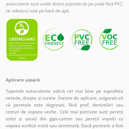
autocolante sunt unele dintre puținele de pe piață fără PVC,
iar adezivul este pe bază de apă.
Aplicare ușoară
Tapetele autocolante aderă cel mai bine pe suprafețe
netede, drepte și curate. Înainte de aplicare, asigurați-vă
că peretele este degresat, fără praf, denivelări sau
resturi de vopsea veche. Cele mai potrivite sunt pereții
solizi și uscați din gips-carton sau pereții vopsiți cu
vopsea acrilică mată sau semimată. Dacă peretele a fost