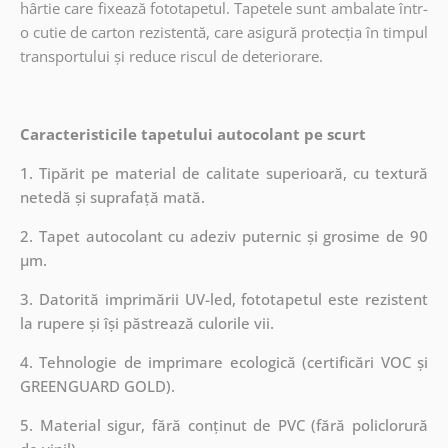
hârtie care fixează fototapetul. Tapetele sunt ambalate într-
o cutie de carton rezistentă, care asigură protecția în timpul
transportului și reduce riscul de deteriorare.
Caracteristicile tapetului autocolant pe scurt
1. Tipărit pe material de calitate superioară, cu textură
netedă și suprafață mată.
2. Tapet autocolant cu adeziv puternic și grosime de 90
µm.
3. Datorită imprimării UV-led, fototapetul este rezistent
la rupere și își păstrează culorile vii.
4. Tehnologie de imprimare ecologică (certificări VOC și
GREENGUARD GOLD).
5. Material sigur, fără conținut de PVC (fără policlorură