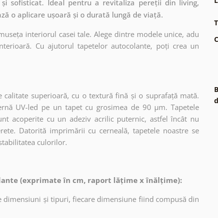
L
i sofisticat. Ideal pentru a revitaliza pereții din living,
ză o aplicare ușoară și o durată lungă de viață.
T
museța interiorul casei tale. Alege dintre modele unice, adu
C
terioară. Cu ajutorul tapetelor autocolante, poți crea un
B
 calitate superioară, cu o textură fină și o suprafață mată.
d
dernă UV-led pe un tapet cu grosimea de 90 µm. Tapetele
nt acoperite cu un adeziv acrilic puternic, astfel încât nu
erete. Datorită imprimării cu cerneală, tapetele noastre se
tabilitatea culorilor.
ante (exprimate în cm, raport lățime x înălțime):
 dimensiuni și tipuri, fiecare dimensiune fiind compusă din