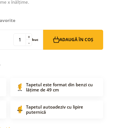
ime x înălțime.
avorite
+
ADAUGĂ ÎN COȘ
buc
-
Tapetul este format din benzi cu
lățime de 49 cm
Tapetul autoadeziv cu lipire
puternică