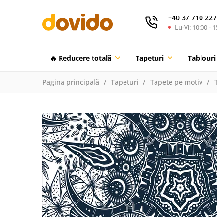
+40 37 710 227
Lu-Vi: 10:00 - 1
🔥 Reducere totalã
Tapeturi
Tablouri
Pagina principală
Tapeturi
Tapete pe motiv