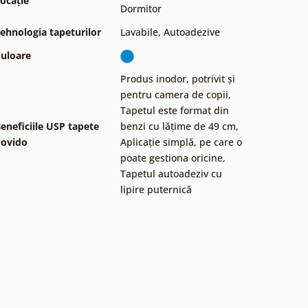
ocație
Dormitor
ehnologia tapeturilor
Lavabile
,
Autoadezive
uloare
Produs inodor, potrivit și
pentru camera de copii
,
Tapetul este format din
eneficiile USP tapete
benzi cu lățime de 49 cm
,
ovido
Aplicație simplă, pe care o
poate gestiona oricine
,
Tapetul autoadeziv cu
lipire puternică