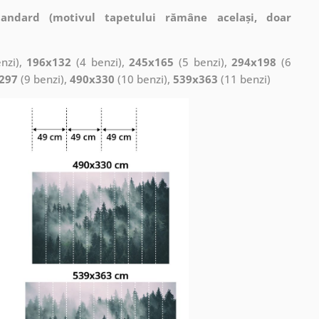
tandard (motivul tapetului rămâne același, doar
nzi),
196x132
(4 benzi),
245x165
(5 benzi),
294x198
(6
297
(9 benzi),
490x330
(10 benzi),
539x363
(11 benzi)