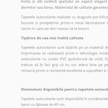
închis și alb conferă spațiului un aspect elegant ș
dormitor sau birou. Materialul de calitate garantea
Tapetele autocolante realizate cu dragoste pot înfru
bucurie și prospețime printr-o nouă decorațiune in
cămin în care vei dori mereu să te întorci.
Tipărire de cea mai înaltă calitate
Tapetele autocolante sunt tipărite pe un material de
Imprimarea se realizează printr-o tehnologie mo
autocolante nu conțin PVC (policlorură de vinil). Su
trebuie să îți faci griji că nu vor adera bine pe p
remarcă printr-o rezistență excelentă a suprafeței și s
Dimensiuni disponibile pentru tapetele autocol
Tapetele autocolante sunt disponibile în următoarele
benzi cu lățimea de 49 cm.