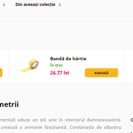
Din aceeași colecție
Bandă de hârtie
În stoc
24,77 lei
ADAUGĂ
metrii
mentali aduce un stil unic în interiorul dumneavoastră.
C
e creează o armonie fascinantă. Combinația de albastru