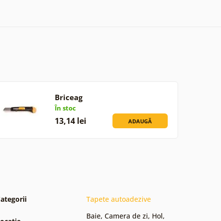
Briceag
În stoc
13,14 lei
ADAUGĂ
ategorii
Tapete autoadezive
Baie
,
Camera de zi
,
Hol
,