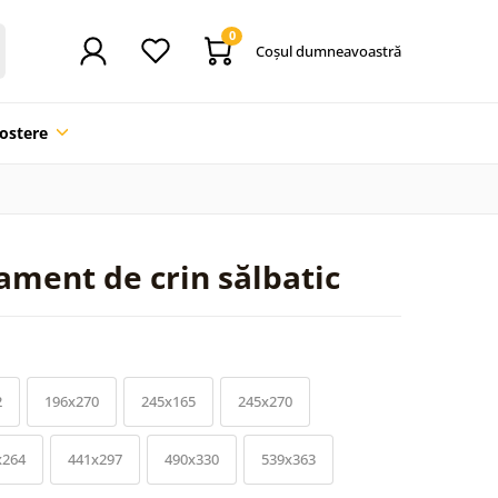
0
Coşul dumneavoastră
ostere
ament de crin sălbatic
2
196x270
245x165
245x270
x264
441x297
490x330
539x363