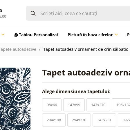
0
5:00
📤 Tablou Personalizat
Pictură în baza cifrelor
P
Tapete autoadezive
Tapet autoadeziv ornament de crin sălbatic
Tapet autoadeziv orn
Alege dimensiunea tapetului:
98x66
147x99
147x270
196x13
294x198
294x270
343x231
392