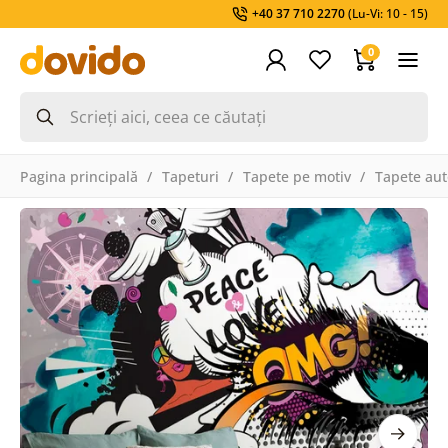
+40 37 710 2270
(Lu-Vi: 10 - 15)
0
Pagina principală
Tapeturi
Tapete pe motiv
Tapete aut