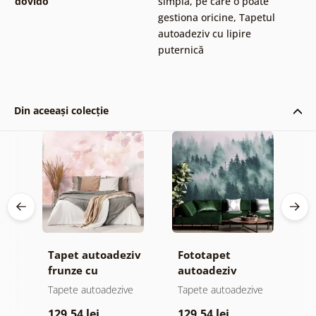
dovido
simplă, pe care o poate
gestiona oricine
,
Tapetul
autoadeziv cu lipire
puternică
Din aceeași colecție
iv
Tapet autoadeziv
Fototapet
T
el
frunze cu
autoadeziv
f
atingere
pădure în ceață
n
e
Tapete autoadezive
Tapete autoadezive
T
pastelată
c
129,54 lei
129,54 lei
1