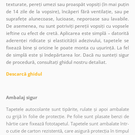
texturate, pereți umezi sau proaspăt vopsiți (în mai puțin
de 14 zile de la vopsire), încăperi fără ventilație, sau pe
suprafețe alunecoase, lucioase, neporoase sau lavabile.
De asemenea, nu sunt potriviți pereții vopsiți cu vopsele
ieftine cu efect de cretă. Aplicarea este simplă – datorită
aderenței ridicate și elasticității adezivului, tapetele se
fixează bine și oricine le poate monta cu ușurință. La fel
de simplă este și îndepărtarea lor. Dacă nu sunteți sigur
de procedură, consultați ghidul nostru detaliat.
Descarcă ghidul
Ambalaj sigur
Tapetele autocolante sunt tipărite, rulate și apoi ambalate
cu grijă în folie de protecție. Pe folie sunt plasate benzi de
hârtie care fixează fototapetul. Tapetele sunt ambalate într-
o cutie de carton rezistentă, care asigură protecția în timpul