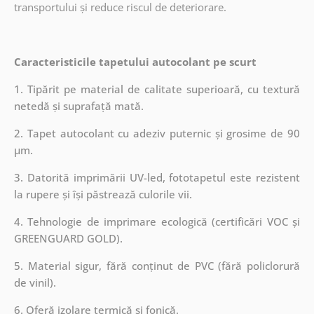
transportului și reduce riscul de deteriorare.
Caracteristicile tapetului autocolant pe scurt
1. Tipărit pe material de calitate superioară, cu textură
netedă și suprafață mată.
2. Tapet autocolant cu adeziv puternic și grosime de 90
µm.
3. Datorită imprimării UV-led, fototapetul este rezistent
la rupere și își păstrează culorile vii.
4. Tehnologie de imprimare ecologică (certificări VOC și
GREENGUARD GOLD).
5. Material sigur, fără conținut de PVC (fără policlorură
de vinil).
6. Oferă izolare termică și fonică.