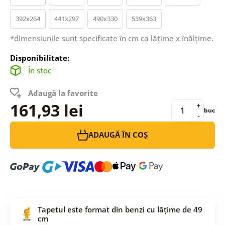
392x264
441x297
490x330
539x363
*dimensiunile sunt specificate în cm ca lățime x înălțime.
Disponibilitate:
În stoc
Adaugă la favorite
161,93 lei
+
buc
-
ADAUGĂ ÎN COȘ
Tapetul este format din benzi cu lățime de 49
cm