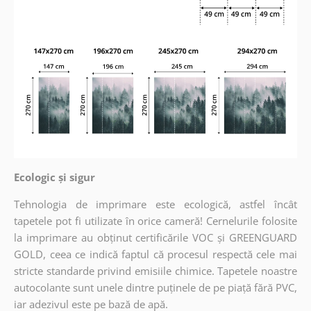
Ecologic și sigur
Tehnologia de imprimare este ecologică, astfel încât
tapetele pot fi utilizate în orice cameră! Cernelurile folosite
la imprimare au obținut certificările VOC și GREENGUARD
GOLD, ceea ce indică faptul că procesul respectă cele mai
stricte standarde privind emisiile chimice. Tapetele noastre
autocolante sunt unele dintre puținele de pe piață fără PVC,
iar adezivul este pe bază de apă.