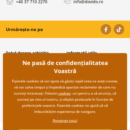
+40 37 710 2270
info@dovido.ro
Urmărește-ne pe
Totul despre achiziție
Informații utile
Ne pasă de confidențialitatea
Condiții și termeni generali
Despre noi
Protecția datelor personale
Întrebări frecvente
Voastră
Transport și modalități de plată
Contacte
Returnare
Cooperare angro
Fișierele cookies vă vor ajuta să găsiți rapid ceea ce aveți nevoie,
vă vor salva timpul și împiedică apariția reclamelor de care nu
sunteți interesați. Folosim
cookies
-uri pentru a vă anunța, că
sunteți pe site-ul nostru, și afișăm produsele în funcție de
preferințele voastre. Fișierele cookies ne ajută să vă
îmbunătățim experiența de navigare.
Respinge totul