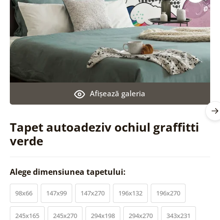
Afişează galeria
Tapet autoadeziv ochiul graffitti
verde
Alege dimensiunea tapetului:
98x66
147x99
147x270
196x132
196x270
245x165
245x270
294x198
294x270
343x231