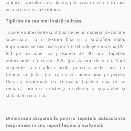
ajutorul tapetelor autocolante, poți crea un cămin în care
vei dori mereu să te întorci.
Tipărire de cea mai înaltă calitate
Tapetele autocolante sunt tipărite pe un material de calitate
superioară, cu o textură fină și o suprafață mată.
Imprimarea se realizează printr-o tehnologie modernă UV-
led pe un tapet cu grosimea de 90 µm. Tapetele
autocolante nu conțin PVC (policlorură de vinil). Sunt
acoperite cu un adeziv acrilic puternic, astfel încât nu
trebuie să îți faci griji că nu vor adera bine pe perete.
Datorită imprimării cu cerneală, tapetele noastre se
remarcă printr-o rezistență excelentă a suprafeței și
stabilitatea culorilor.
Dimensiuni disponibile pentru tapetele autocolante
(exprimate în cm, raport lățime x înălțime):