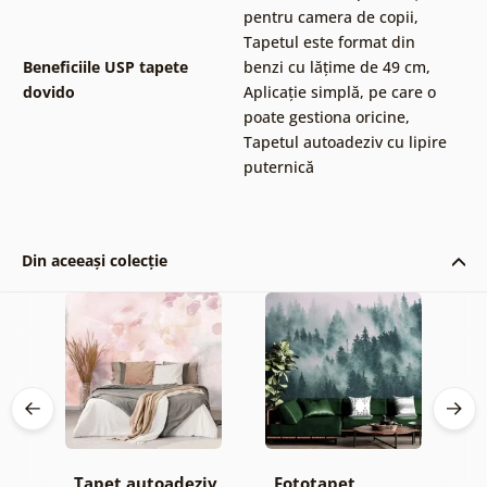
pentru camera de copii
,
Tapetul este format din
Beneficiile USP tapete
benzi cu lățime de 49 cm
,
dovido
Aplicație simplă, pe care o
poate gestiona oricine
,
Tapetul autoadeziv cu lipire
puternică
Din aceeași colecție
Tapet autoadeziv
Fototapet
T