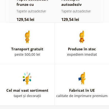
jă
frunze cu
autoadeziv
h
atingere
pădure în ceață
d
e
Tapete autoadezive
Tapete autoadezive
T
pastelată
129,54 lei
129,54 lei
1
Transport gratuit
Produse în stoc
peste 500,00 lei
expediem imediat
Cel mai vast sortiment
Fabricat în UE
tapet și decorații
calitate de imprimare premium