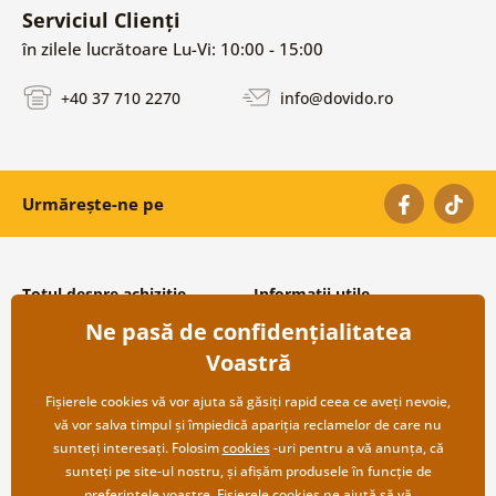
Serviciul Clienți
în zilele lucrătoare Lu-Vi: 10:00 - 15:00
+40 37 710 2270
info@dovido.ro
Urmărește-ne pe
Totul despre achiziție
Informații utile
Ne pasă de confidențialitatea
Condiții și termeni generali
Despre noi
Protecția datelor personale
Întrebări frecvente
Voastră
Transport și modalități de plată
Contacte
Returnare
Cooperare angro
Fișierele cookies vă vor ajuta să găsiți rapid ceea ce aveți nevoie,
vă vor salva timpul și împiedică apariția reclamelor de care nu
sunteți interesați. Folosim
cookies
-uri pentru a vă anunța, că
sunteți pe site-ul nostru, și afișăm produsele în funcție de
preferințele voastre. Fișierele cookies ne ajută să vă