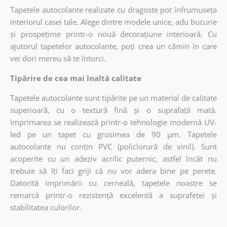
Tapetele autocolante realizate cu dragoste pot înfrumuseța
interiorul casei tale. Alege dintre modele unice, adu bucurie
și prospețime printr-o nouă decorațiune interioară. Cu
ajutorul tapetelor autocolante, poți crea un cămin în care
vei dori mereu să te întorci.
Tipărire de cea mai înaltă calitate
Tapetele autocolante sunt tipărite pe un material de calitate
superioară, cu o textură fină și o suprafață mată.
Imprimarea se realizează printr-o tehnologie modernă UV-
led pe un tapet cu grosimea de 90 µm. Tapetele
autocolante nu conțin PVC (policlorură de vinil). Sunt
acoperite cu un adeziv acrilic puternic, astfel încât nu
trebuie să îți faci griji că nu vor adera bine pe perete.
Datorită imprimării cu cerneală, tapetele noastre se
remarcă printr-o rezistență excelentă a suprafeței și
stabilitatea culorilor.