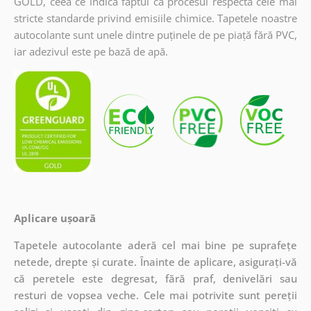
GOLD, ceea ce indică faptul că procesul respectă cele mai
stricte standarde privind emisiile chimice. Tapetele noastre
autocolante sunt unele dintre puținele de pe piață fără PVC,
iar adezivul este pe bază de apă.
Aplicare ușoară
Tapetele autocolante aderă cel mai bine pe suprafețe
netede, drepte și curate. Înainte de aplicare, asigurați-vă
că peretele este degresat, fără praf, denivelări sau
resturi de vopsea veche. Cele mai potrivite sunt pereții