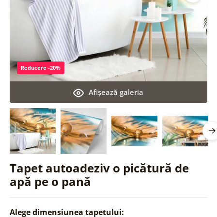
Reducere -20%
Afişează galeria
Tapet autoadeziv o picătură de
apă pe o pană
Alege dimensiunea tapetului: