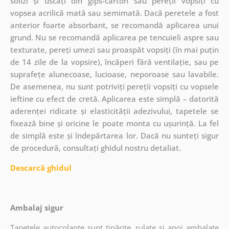
solizi și uscați din gips-carton sau pereții vopsiți cu
vopsea acrilică mată sau semimată. Dacă peretele a fost
anterior foarte absorbant, se recomandă aplicarea unui
grund. Nu se recomandă aplicarea pe tencuieli aspre sau
texturate, pereți umezi sau proaspăt vopsiți (în mai puțin
de 14 zile de la vopsire), încăperi fără ventilație, sau pe
suprafețe alunecoase, lucioase, neporoase sau lavabile.
De asemenea, nu sunt potriviți pereții vopsiți cu vopsele
ieftine cu efect de cretă. Aplicarea este simplă – datorită
aderenței ridicate și elasticității adezivului, tapetele se
fixează bine și oricine le poate monta cu ușurință. La fel
de simplă este și îndepărtarea lor. Dacă nu sunteți sigur
de procedură, consultați ghidul nostru detaliat.
Descarcă ghidul
Ambalaj sigur
Tapetele autocolante sunt tipărite, rulate și apoi ambalate