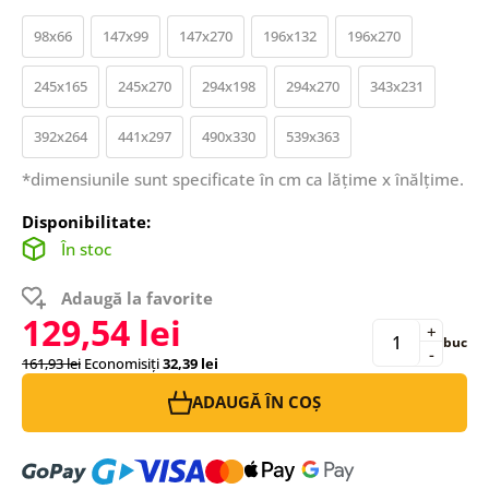
98x66
147x99
147x270
196x132
196x270
245x165
245x270
294x198
294x270
343x231
392x264
441x297
490x330
539x363
*dimensiunile sunt specificate în cm ca lățime x înălțime.
Disponibilitate:
În stoc
Adaugă la favorite
129,54 lei
+
buc
-
161,93 lei
Economisiți
32,39 lei
ADAUGĂ ÎN COȘ