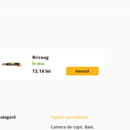
Briceag
În stoc
13,14 lei
ADAUGĂ
ategorii
Tapete autoadezive
Camera de copii
,
Baie
,