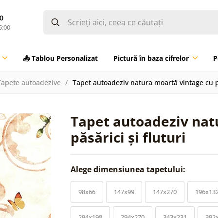
0
5:00
📤 Tablou Personalizat
Pictură în baza cifrelor
P
Tapete autoadezive
Tapet autoadeziv natura moartă vintage cu pă
Tapet autoadeziv nat
păsărici și fluturi
Alege dimensiunea tapetului:
98x66
147x99
147x270
196x13
294x198
294x270
343x231
392