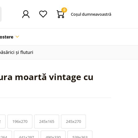
0
Coşul dumneavoastră
ostere
sărici și fluturi
ura moartă vintage cu
2
196x270
245x165
245x270
x264
441x297
490x330
539x363