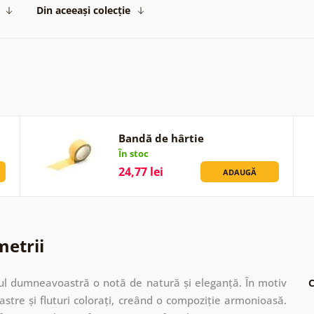
Din aceeași colecție
Bandă de hârtie
În stoc
24,77 lei
ADAUGĂ
metrii
orul dumneavoastră o notă de natură și eleganță. În motiv
C
astre și fluturi colorați, creând o compoziție armonioasă.