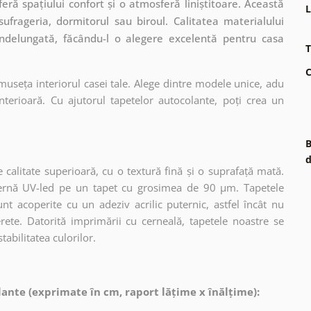
eră spațiului confort și o atmosferă liniștitoare. Această
L
ufrageria, dormitorul sau biroul. Calitatea materialului
îndelungată, făcându-l o alegere excelentă pentru casa
T
C
museța interiorul casei tale. Alege dintre modele unice, adu
terioară. Cu ajutorul tapetelor autocolante, poți crea un
B
d
 calitate superioară, cu o textură fină și o suprafață mată.
dernă UV-led pe un tapet cu grosimea de 90 µm. Tapetele
nt acoperite cu un adeziv acrilic puternic, astfel încât nu
erete. Datorită imprimării cu cerneală, tapetele noastre se
tabilitatea culorilor.
ante (exprimate în cm, raport lățime x înălțime):