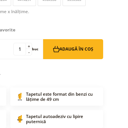
ime x înălțime.
avorite
+
ADAUGĂ ÎN COȘ
buc
-
Tapetul este format din benzi cu
lățime de 49 cm
Tapetul autoadeziv cu lipire
puternică