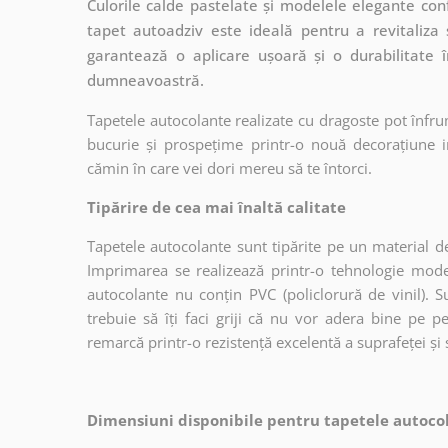
Culorile calde pastelate și modelele elegante conf
tapet autoadziv este ideală pentru a revitaliza s
garantează o aplicare ușoară și o durabilitate 
dumneavoastră.
Tapetele autocolante realizate cu dragoste pot înfru
bucurie și prospețime printr-o nouă decorațiune in
cămin în care vei dori mereu să te întorci.
Tipărire de cea mai înaltă calitate
Tapetele autocolante sunt tipărite pe un material de
Imprimarea se realizează printr-o tehnologie mo
autocolante nu conțin PVC (policlorură de vinil). Su
trebuie să îți faci griji că nu vor adera bine pe p
remarcă printr-o rezistență excelentă a suprafeței și s
Dimensiuni disponibile pentru tapetele autocol