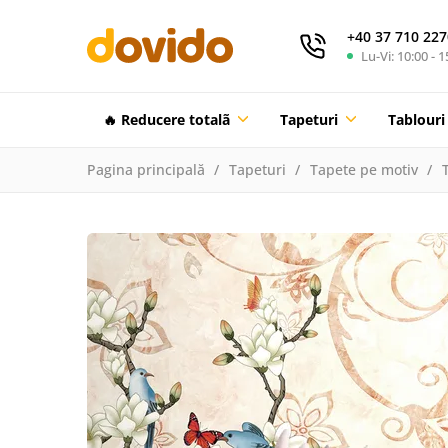
+40 37 710 227
Lu-Vi: 10:00 - 1
🔥 Reducere totalã
Tapeturi
Tablouri
Pagina principală
Tapeturi
Tapete pe motiv