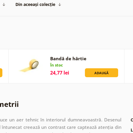
Din aceeași colecție
Bandă de hârtie
În stoc
24,77 lei
ADAUGĂ
metrii
uce un aer tehnic în interiorul dumneavoastră. Desenul
C
l întunecat creează un contrast care captează atenția din
L