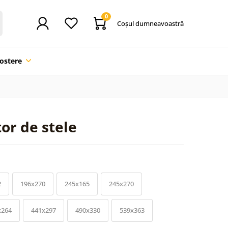
0
Coşul dumneavoastră
ostere
or de stele
2
196x270
245x165
245x270
x264
441x297
490x330
539x363