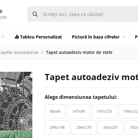
0
5:00
📤 Tablou Personalizat
Pictură în baza cifrelor
P
Tapete autoadezive
Tapet autoadeziv motor de stele
Tapet autoadeziv mot
Alege dimensiunea tapetului:
98x66
147x99
147x270
196x13
294x198
294x270
343x231
392