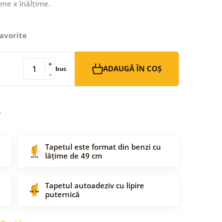
ime x înălțime.
avorite
+
ADAUGĂ ÎN COȘ
buc
-
Tapetul este format din benzi cu
lățime de 49 cm
Tapetul autoadeziv cu lipire
puternică