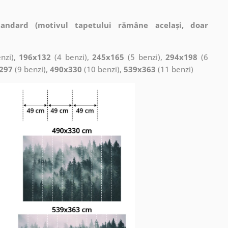
tandard (motivul tapetului rămâne același, doar
nzi),
196x132
(4 benzi),
245x165
(5 benzi),
294x198
(6
297
(9 benzi),
490x330
(10 benzi),
539x363
(11 benzi)