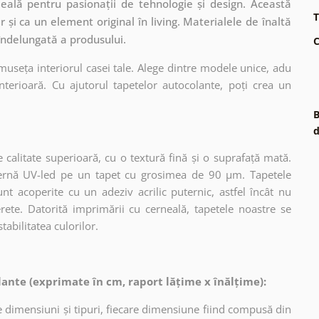
eală pentru pasionații de tehnologie și design. Această
T
r și ca un element original în living. Materialele de înaltă
 îndelungată a produsului.
C
museța interiorul casei tale. Alege dintre modele unice, adu
terioară. Cu ajutorul tapetelor autocolante, poți crea un
B
d
 calitate superioară, cu o textură fină și o suprafață mată.
dernă UV-led pe un tapet cu grosimea de 90 µm. Tapetele
nt acoperite cu un adeziv acrilic puternic, astfel încât nu
erete. Datorită imprimării cu cerneală, tapetele noastre se
tabilitatea culorilor.
ante (exprimate în cm, raport lățime x înălțime):
 dimensiuni și tipuri, fiecare dimensiune fiind compusă din