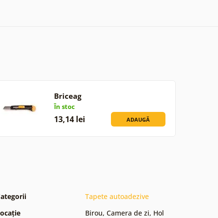
Briceag
În stoc
13,14 lei
ADAUGĂ
ategorii
Tapete autoadezive
ocație
Birou
,
Camera de zi
,
Hol