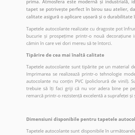
prima. Atmosfera este modernă și industrială, id
tapet se potrivește perfect în birou sau atelier, da
calitate asigură o aplicare ușoară și o durabilitate
Tapetele autocolante realizate cu dragoste pot înfru
bucurie și prospețime printr-o nouă decorațiune in
cămin în care vei dori mereu să te întorci.
Tipărire de cea mai înaltă calitate
Tapetele autocolante sunt tipărite pe un material de
Imprimarea se realizează printr-o tehnologie mo
autocolante nu conțin PVC (policlorură de vinil). Su
trebuie să îți faci griji că nu vor adera bine pe p
remarcă printr-o rezistență excelentă a suprafeței și s
Dimensiuni disponibile pentru tapetele autocol
Tapetele autocolante sunt disponibile în următoarele