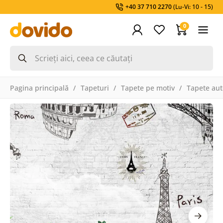
+40 37 710 2270
(Lu-Vi: 10 - 15)
0
Pagina principală
Tapeturi
Tapete pe motiv
Tapete aut