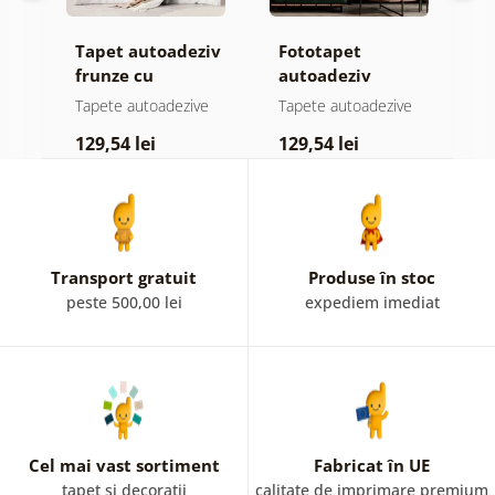
Tapet autoadeziv
Fototapet
T
ul
frunze cu
autoadeziv
h
atingere
pădure în ceață
d
e
Tapete autoadezive
Tapete autoadezive
T
pastelată
129,54 lei
129,54 lei
1
Transport gratuit
Produse în stoc
peste 500,00 lei
expediem imediat
Cel mai vast sortiment
Fabricat în UE
tapet și decorații
calitate de imprimare premium