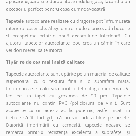
aplicare ușoară și o durabilitate îndelungată, făcând-o un
accesoriu perfect pentru casa dumneavoastră.
Tapetele autocolante realizate cu dragoste pot înfrumuseța
interiorul casei tale. Alege dintre modele unice, adu bucurie
și prospețime printr-o nouă decorațiune interioară. Cu
ajutorul tapetelor autocolante, poți crea un cămin în care
vei dori mereu să te întorci.
Tipărire de cea mai înaltă calitate
Tapetele autocolante sunt tipărite pe un material de calitate
superioară, cu o textură fină și o suprafață mată.
Imprimarea se realizează printr-o tehnologie modernă UV-
led pe un tapet cu grosimea de 90 µm. Tapetele
autocolante nu conțin PVC (policlorură de vinil). Sunt
acoperite cu un adeziv acrilic puternic, astfel încât nu
trebuie să îți faci griji că nu vor adera bine pe perete.
Datorită imprimării cu cerneală, tapetele noastre se
remarcă printr-o rezistență excelentă a suprafeței și