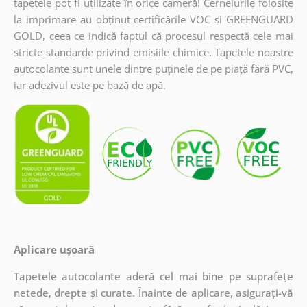
tapetele pot fi utilizate în orice cameră! Cernelurile folosite
la imprimare au obținut certificările VOC și GREENGUARD
GOLD, ceea ce indică faptul că procesul respectă cele mai
stricte standarde privind emisiile chimice. Tapetele noastre
autocolante sunt unele dintre puținele de pe piață fără PVC,
iar adezivul este pe bază de apă.
Aplicare ușoară
Tapetele autocolante aderă cel mai bine pe suprafețe
netede, drepte și curate. Înainte de aplicare, asigurați-vă