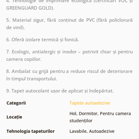
4. Tehnologie de imprimare ecologică (certificări VOC și
GREENGUARD GOLD).
5. Material sigur, fără conținut de PVC (fără policlorură
de vinil).
6. Oferă izolare termică și fonică.
7. Ecologic, antialergic și inodor – potrivit chiar și pentru
camera copiilor.
8. Ambalat cu grijă pentru a reduce riscul de deteriorare
în timpul transportului.
9. Tapet autocolant ușor de aplicat și îndepărtat.
Categorii
Tapete autoadezive
Hol
,
Dormitor
,
Pentru camera
Locație
studenților
Tehnologia tapeturilor
Lavabile
,
Autoadezive