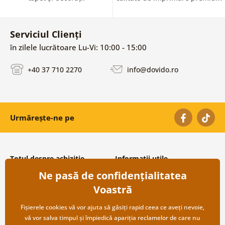
Serviciul Clienți
în zilele lucrătoare Lu-Vi: 10:00 - 15:00
+40 37 710 2270
info@dovido.ro
Urmărește-ne pe
Totul despre achiziție
Informații utile
Ne pasă de confidențialitatea
Condiții și termeni generali
Despre noi
Protecția datelor personale
Întrebări frecvente
Voastră
Transport și modalități de plată
Contacte
Returnare
Cooperare angro
Fișierele cookies vă vor ajuta să găsiți rapid ceea ce aveți nevoie,
vă vor salva timpul și împiedică apariția reclamelor de care nu