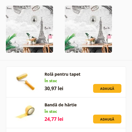
Rolă pentru tapet
În stoc
30,97 lei
ADAUGĂ
Bandă de hârtie
În stoc
24,77 lei
ADAUGĂ