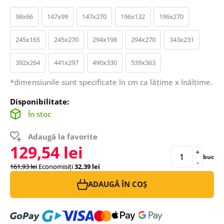
98x66
147x99
147x270
196x132
196x270
245x165
245x270
294x198
294x270
343x231
392x264
441x297
490x330
539x363
*dimensiunile sunt specificate în cm ca lățime x înălțime.
Disponibilitate:
În stoc
Adaugă la favorite
129,54 lei
+
buc
-
161,93 lei
Economisiți
32,39 lei
ADAUGĂ ÎN COȘ