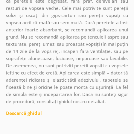
că peretele este degresat, fără praf, denivelări sau
resturi de vopsea veche. Cele mai potrivite sunt pereții
solizi și uscați din gips-carton sau pereții vopsiți cu
vopsea acrilică mată sau semimată. Dacă peretele a fost
anterior foarte absorbant, se recomandă aplicarea unui
grund. Nu se recomandă aplicarea pe tencuieli aspre sau
texturate, pereți umezi sau proaspăt vopsiți (în mai puțin
de 14 zile de la vopsire), încăperi fără ventilație, sau pe
suprafețe alunecoase, lucioase, neporoase sau lavabile.
De asemenea, nu sunt potriviți pereții vopsiți cu vopsele
ieftine cu efect de cretă. Aplicarea este simplă – datorită
aderenței ridicate și elasticității adezivului, tapetele se
fixează bine și oricine le poate monta cu ușurință. La fel
de simplă este și îndepărtarea lor. Dacă nu sunteți sigur
de procedură, consultați ghidul nostru detaliat.
Descarcă ghidul