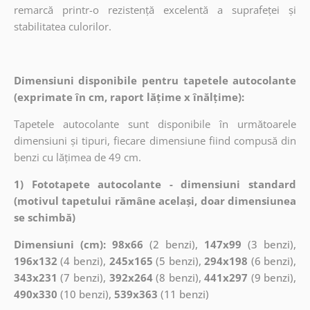
remarcă printr-o rezistență excelentă a suprafeței și
stabilitatea culorilor.
Dimensiuni disponibile pentru tapetele autocolante
(exprimate în cm, raport lățime x înălțime):
Tapetele autocolante sunt disponibile în următoarele
dimensiuni și tipuri, fiecare dimensiune fiind compusă din
benzi cu lățimea de 49 cm.
1) Fototapete autocolante - dimensiuni standard
(motivul tapetului rămâne același, doar dimensiunea
se schimbă)
Dimensiuni (cm): 98x66
(2 benzi),
147x99
(3 benzi),
196x132
(4 benzi),
245x165
(5 benzi),
294x198
(6 benzi),
343x231
(7 benzi),
392x264
(8 benzi),
441x297
(9 benzi),
490x330
(10 benzi),
539x363
(11 benzi)