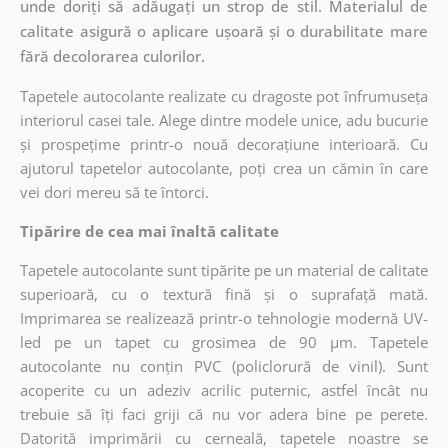
unde doriți să adăugați un strop de stil. Materialul de
calitate asigură o aplicare ușoară și o durabilitate mare
fără decolorarea culorilor.
Tapetele autocolante realizate cu dragoste pot înfrumuseța
interiorul casei tale. Alege dintre modele unice, adu bucurie
și prospețime printr-o nouă decorațiune interioară. Cu
ajutorul tapetelor autocolante, poți crea un cămin în care
vei dori mereu să te întorci.
Tipărire de cea mai înaltă calitate
Tapetele autocolante sunt tipărite pe un material de calitate
superioară, cu o textură fină și o suprafață mată.
Imprimarea se realizează printr-o tehnologie modernă UV-
led pe un tapet cu grosimea de 90 µm. Tapetele
autocolante nu conțin PVC (policlorură de vinil). Sunt
acoperite cu un adeziv acrilic puternic, astfel încât nu
trebuie să îți faci griji că nu vor adera bine pe perete.
Datorită imprimării cu cerneală, tapetele noastre se