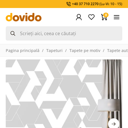
+40 37 710 2270
(Lu-Vi: 10 - 15)
0
Pagina principală
Tapeturi
Tapete pe motiv
Tapete aut