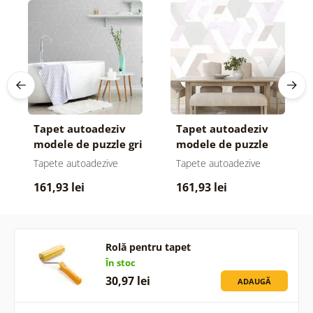
Tapet autoadeziv
Tapet autoadeziv
modele de puzzle gri
modele de puzzle
pastelate
Tapete autoadezive
Tapete autoadezive
161,93 lei
161,93 lei
Rolă pentru tapet
În stoc
30,97 lei
ADAUGĂ