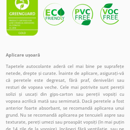
Aplicare ușoară
Tapetele autocolante aderă cel mai bine pe suprafețe
netede, drepte și curate. Înainte de aplicare, asigurați-vă
că peretele este degresat, fără praf, denivelări sau
resturi de vopsea veche. Cele mai potrivite sunt pereții
solizi și uscați din gips-carton sau pereții vopsiți cu
vopsea acrilică mată sau semimată. Dacă peretele a fost
anterior foarte absorbant, se recomandă aplicarea unui
grund. Nu se recomandă aplicarea pe tencuieli aspre sau
texturate, pereți umezi sau proaspăt vopsiți (în mai puțin
de 14 zile de la vopsire), încăperi fără ventilație, sau pe