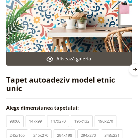
Afişează galeria
Tapet autoadeziv model etnic
unic
Alege dimensiunea tapetului:
98x66
147x99
147x270
196x132
196x270
245x165
245x270
294x198
294x270
343x231