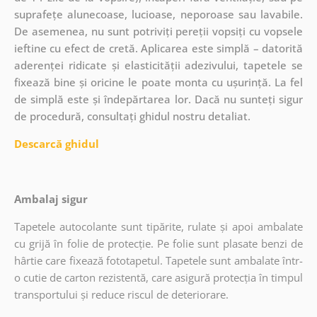
suprafețe alunecoase, lucioase, neporoase sau lavabile.
De asemenea, nu sunt potriviți pereții vopsiți cu vopsele
ieftine cu efect de cretă. Aplicarea este simplă – datorită
aderenței ridicate și elasticității adezivului, tapetele se
fixează bine și oricine le poate monta cu ușurință. La fel
de simplă este și îndepărtarea lor. Dacă nu sunteți sigur
de procedură, consultați ghidul nostru detaliat.
Descarcă ghidul
Ambalaj sigur
Tapetele autocolante sunt tipărite, rulate și apoi ambalate
cu grijă în folie de protecție. Pe folie sunt plasate benzi de
hârtie care fixează fototapetul. Tapetele sunt ambalate într-
o cutie de carton rezistentă, care asigură protecția în timpul
transportului și reduce riscul de deteriorare.