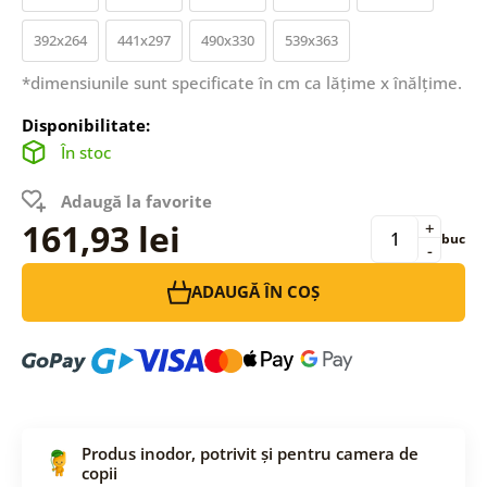
392x264
441x297
490x330
539x363
*dimensiunile sunt specificate în cm ca lățime x înălțime.
Disponibilitate:
În stoc
Adaugă la favorite
161,93 lei
+
buc
-
ADAUGĂ ÎN COȘ
Produs inodor, potrivit și pentru camera de
copii