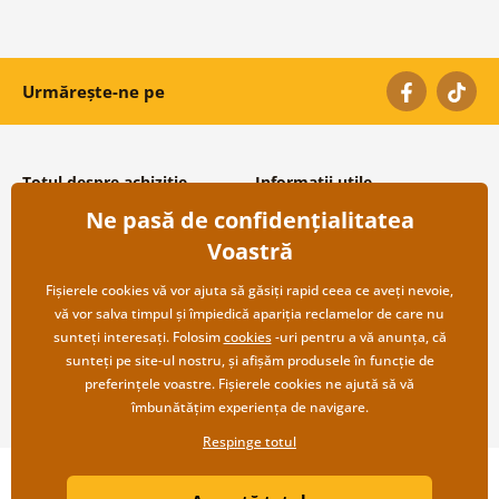
Urmărește-ne pe
Totul despre achiziție
Informații utile
Ne pasă de confidențialitatea
Condiții și termeni generali
Despre noi
Protecția datelor personale
Întrebări frecvente
Voastră
Transport și modalități de plată
Contacte
Returnare
Cooperare angro
Fișierele cookies vă vor ajuta să găsiți rapid ceea ce aveți nevoie,
vă vor salva timpul și împiedică apariția reclamelor de care nu
sunteți interesați. Folosim
cookies
-uri pentru a vă anunța, că
sunteți pe site-ul nostru, și afișăm produsele în funcție de
preferințele voastre. Fișierele cookies ne ajută să vă
îmbunătățim experiența de navigare.
Respinge totul
Copyright ©2019 © Dovido.ro.