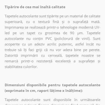
Tipărire de cea mai înaltă calitate
Tapetele autocolante sunt tipărite pe un material de calitate
superioară, cu o textură fină și o suprafață mată.
Imprimarea se realizează printr-o tehnologie modernă UV-
led pe un tapet cu grosimea de 90 µm. Tapetele
autocolante nu conțin PVC (policlorură de vinil). Sunt
acoperite cu un adeziv acrilic puternic, astfel încât nu
trebuie să îți faci griji că nu vor adera bine pe perete.
Datorită imprimării cu cerneală, tapetele noastre se
remarcă printr-o rezistență excelentă a suprafeței și
stabilitatea culorilor.
Dimensiuni disponibile pentru tapetele autocolante
(exprimate în cm, raport lățime x înălțime):
Tapetele autocolante sunt disponibile în următoarele