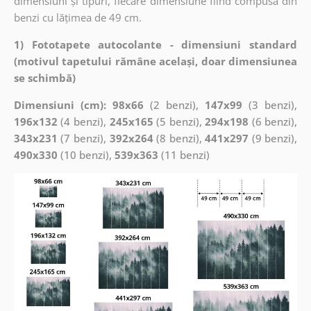
dimensiuni și tipuri, fiecare dimensiune fiind compusă din
benzi cu lățimea de 49 cm.
1) Fototapete autocolante - dimensiuni standard
(motivul tapetului rămâne același, doar dimensiunea
se schimbă)
Dimensiuni (cm): 98x66
(2 benzi),
147x99
(3 benzi),
196x132
(4 benzi),
245x165
(5 benzi),
294x198
(6 benzi),
343x231
(7 benzi),
392x264
(8 benzi),
441x297
(9 benzi),
490x330
(10 benzi),
539x363
(11 benzi)