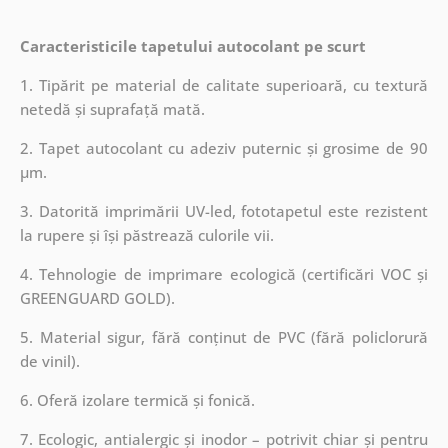
Caracteristicile tapetului autocolant pe scurt
1. Tipărit pe material de calitate superioară, cu textură
netedă și suprafață mată.
2. Tapet autocolant cu adeziv puternic și grosime de 90
µm.
3. Datorită imprimării UV-led, fototapetul este rezistent
la rupere și își păstrează culorile vii.
4. Tehnologie de imprimare ecologică (certificări VOC și
GREENGUARD GOLD).
5. Material sigur, fără conținut de PVC (fără policlorură
de vinil).
6. Oferă izolare termică și fonică.
7. Ecologic, antialergic și inodor – potrivit chiar și pentru