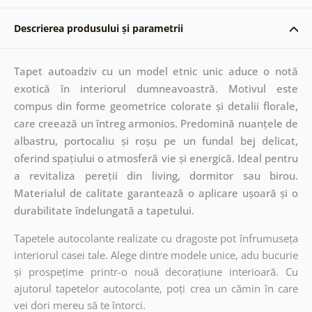
Descrierea produsului și parametrii
Tapet autoadziv cu un model etnic unic aduce o notă
exotică în interiorul dumneavoastră. Motivul este
compus din forme geometrice colorate și detalii florale,
care creează un întreg armonios. Predomină nuanțele de
albastru, portocaliu și roșu pe un fundal bej delicat,
oferind spațiului o atmosferă vie și energică. Ideal pentru
a revitaliza pereții din living, dormitor sau birou.
Materialul de calitate garantează o aplicare ușoară și o
durabilitate îndelungată a tapetului.
Tapetele autocolante realizate cu dragoste pot înfrumuseța
interiorul casei tale. Alege dintre modele unice, adu bucurie
și prospețime printr-o nouă decorațiune interioară. Cu
ajutorul tapetelor autocolante, poți crea un cămin în care
vei dori mereu să te întorci.