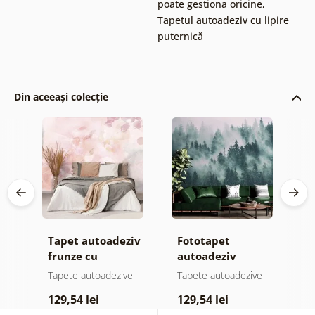
poate gestiona oricine
,
Tapetul autoadeziv cu lipire
puternică
Din aceeași colecție
Tapet autoadeziv
Fototapet
T
jă
frunze cu
autoadeziv
h
atingere
pădure în ceață
d
e
Tapete autoadezive
Tapete autoadezive
T
pastelată
129,54 lei
129,54 lei
1