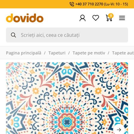
+40 37 710 2270
(Lu-Vi: 10 - 15)
0
Pagina principală
Tapeturi
Tapete pe motiv
Tapete aut