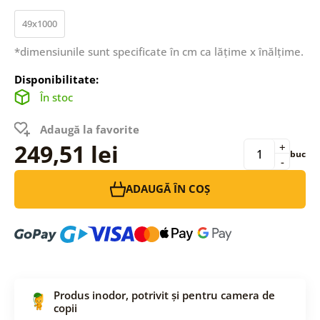
49x1000
*dimensiunile sunt specificate în cm ca lățime x înălțime.
Disponibilitate:
În stoc
Adaugă la favorite
249,51 lei
+
buc
-
ADAUGĂ ÎN COȘ
Produs inodor, potrivit și pentru camera de
copii