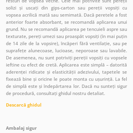
resturi de vopsea veche. Cele mai potrivite sunt pereții
solizi și uscați din gips-carton sau pereții vopsiți cu
vopsea acrilică mată sau semimată. Dacă peretele a fost
anterior foarte absorbant, se recomandă aplicarea unui
grund. Nu se recomandă aplicarea pe tencuieli aspre sau
texturate, pereți umezi sau proaspăt vopsiți (în mai puțin
de 14 zile de la vopsire), încăperi fără ventilație, sau pe
suprafețe alunecoase, lucioase, neporoase sau lavabile.
De asemenea, nu sunt potriviți pereții vopsiți cu vopsele
ieftine cu efect de cretă. Aplicarea este simplă – datorită
aderenței ridicate și elasticității adezivului, tapetele se
fixează bine și oricine le poate monta cu ușurință. La fel
de simplă este și îndepărtarea lor. Dacă nu sunteți sigur
de procedură, consultați ghidul nostru detaliat.
Descarcă ghidul
Ambalaj sigur