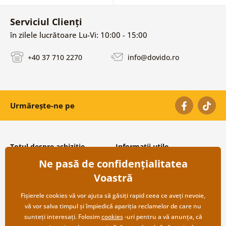
Serviciul Clienți
în zilele lucrătoare Lu-Vi: 10:00 - 15:00
+40 37 710 2270
info@dovido.ro
Urmărește-ne pe
Totul despre achiziție
Informații utile
Ne pasă de confidențialitatea
Condiții și termeni generali
Despre noi
Protecția datelor personale
Întrebări frecvente
Voastră
Transport și modalități de plată
Contacte
Returnare
Cooperare angro
Fișierele cookies vă vor ajuta să găsiți rapid ceea ce aveți nevoie,
vă vor salva timpul și împiedică apariția reclamelor de care nu
sunteți interesați. Folosim
cookies
-uri pentru a vă anunța, că