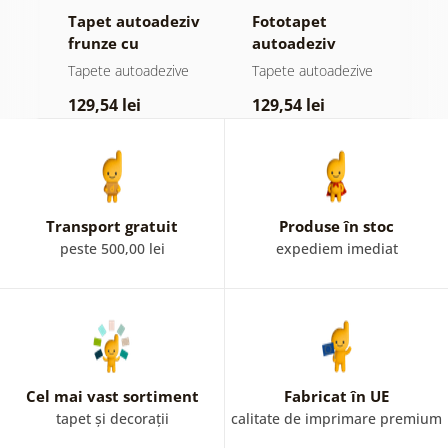
Tapet autoadeziv
Fototapet
T
frunze cu
autoadeziv
h
atingere
pădure în ceață
d
e
Tapete autoadezive
Tapete autoadezive
T
pastelată
129,54 lei
129,54 lei
1
Transport gratuit
Produse în stoc
peste 500,00 lei
expediem imediat
Cel mai vast sortiment
Fabricat în UE
tapet și decorații
calitate de imprimare premium