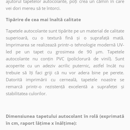
ajutorul tapetelor autocolante, poți crea un cămin în care
vei dori mereu să te întorci.
Tipărire de cea mai înaltă calitate
Tapetele autocolante sunt tipărite pe un material de calitate
superioară, cu o textură fină și o suprafață mată.
Imprimarea se realizează printr-o tehnologie modernă UV-
led pe un tapet cu grosimea de 90 µm. Tapetele
autocolante nu conțin PVC (policlorură de vinil). Sunt
acoperite cu un adeziv acrilic puternic, astfel încât nu
trebuie să îți faci griji că nu vor adera bine pe perete.
Datorită imprimării cu cerneală, tapetele noastre se
remarcă printr-o rezistență excelentă a suprafeței și
stabilitatea culorilor.
Dimensiunea tapetului autocolant în rolă (exprimată
în cm, raport lățime x înălțime):