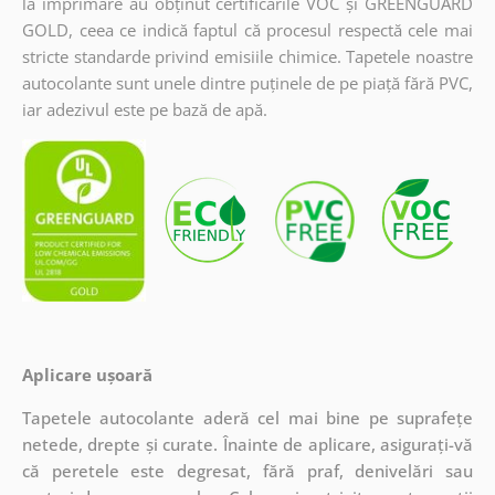
la imprimare au obținut certificările VOC și GREENGUARD
GOLD, ceea ce indică faptul că procesul respectă cele mai
stricte standarde privind emisiile chimice. Tapetele noastre
autocolante sunt unele dintre puținele de pe piață fără PVC,
iar adezivul este pe bază de apă.
Aplicare ușoară
Tapetele autocolante aderă cel mai bine pe suprafețe
netede, drepte și curate. Înainte de aplicare, asigurați-vă
că peretele este degresat, fără praf, denivelări sau