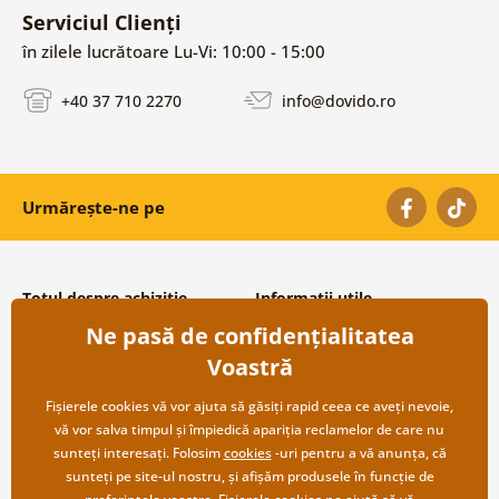
Serviciul Clienți
în zilele lucrătoare Lu-Vi: 10:00 - 15:00
+40 37 710 2270
info@dovido.ro
Urmărește-ne pe
Totul despre achiziție
Informații utile
Ne pasă de confidențialitatea
Condiții și termeni generali
Despre noi
Protecția datelor personale
Întrebări frecvente
Voastră
Transport și modalități de plată
Contacte
Returnare
Cooperare angro
Fișierele cookies vă vor ajuta să găsiți rapid ceea ce aveți nevoie,
vă vor salva timpul și împiedică apariția reclamelor de care nu
sunteți interesați. Folosim
cookies
-uri pentru a vă anunța, că
sunteți pe site-ul nostru, și afișăm produsele în funcție de