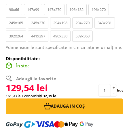
98x66
147x99
147x270
196x132
196x270
245x165
245x270
294x198
294x270
343x231
392x264
441x297
490x330
539x363
*dimensiunile sunt specificate în cm ca lățime x înălțime.
Disponibilitate:
În stoc
Adaugă la favorite
129,54 lei
+
buc
-
161,93 lei
Economisiți
32,39 lei
ADAUGĂ ÎN COȘ