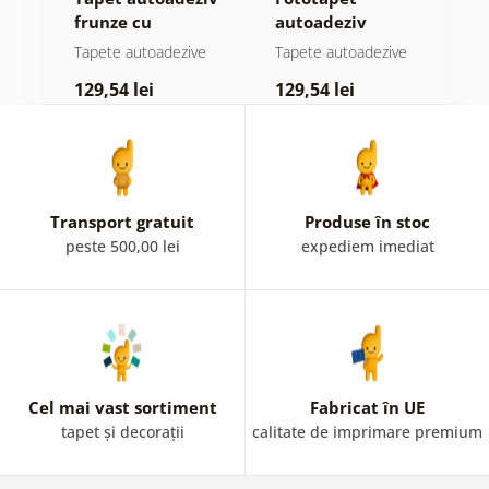
el
frunze cu
autoadeziv
f
atingere
pădure în ceață
n
e
Tapete autoadezive
Tapete autoadezive
T
pastelată
c
129,54 lei
129,54 lei
1
Transport gratuit
Produse în stoc
peste 500,00 lei
expediem imediat
Cel mai vast sortiment
Fabricat în UE
tapet și decorații
calitate de imprimare premium