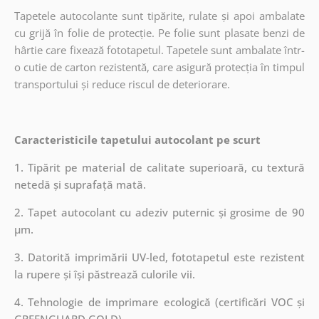
Tapetele autocolante sunt tipărite, rulate și apoi ambalate
cu grijă în folie de protecție. Pe folie sunt plasate benzi de
hârtie care fixează fototapetul. Tapetele sunt ambalate într-
o cutie de carton rezistentă, care asigură protecția în timpul
transportului și reduce riscul de deteriorare.
Caracteristicile tapetului autocolant pe scurt
1. Tipărit pe material de calitate superioară, cu textură
netedă și suprafață mată.
2. Tapet autocolant cu adeziv puternic și grosime de 90
µm.
3. Datorită imprimării UV-led, fototapetul este rezistent
la rupere și își păstrează culorile vii.
4. Tehnologie de imprimare ecologică (certificări VOC și
GREENGUARD GOLD).