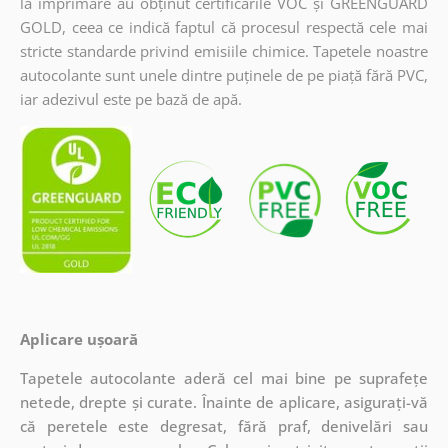
la imprimare au obținut certificările VOC și GREENGUARD
GOLD, ceea ce indică faptul că procesul respectă cele mai
stricte standarde privind emisiile chimice. Tapetele noastre
autocolante sunt unele dintre puținele de pe piață fără PVC,
iar adezivul este pe bază de apă.
Aplicare ușoară
Tapetele autocolante aderă cel mai bine pe suprafețe
netede, drepte și curate. Înainte de aplicare, asigurați-vă
că peretele este degresat, fără praf, denivelări sau