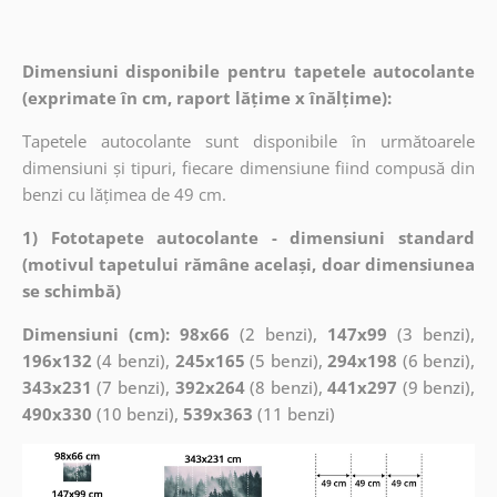
Dimensiuni disponibile pentru tapetele autocolante
(exprimate în cm, raport lățime x înălțime):
Tapetele autocolante sunt disponibile în următoarele
dimensiuni și tipuri, fiecare dimensiune fiind compusă din
benzi cu lățimea de 49 cm.
1) Fototapete autocolante - dimensiuni standard
(motivul tapetului rămâne același, doar dimensiunea
se schimbă)
Dimensiuni (cm): 98x66
(2 benzi),
147x99
(3 benzi),
196x132
(4 benzi),
245x165
(5 benzi),
294x198
(6 benzi),
343x231
(7 benzi),
392x264
(8 benzi),
441x297
(9 benzi),
490x330
(10 benzi),
539x363
(11 benzi)