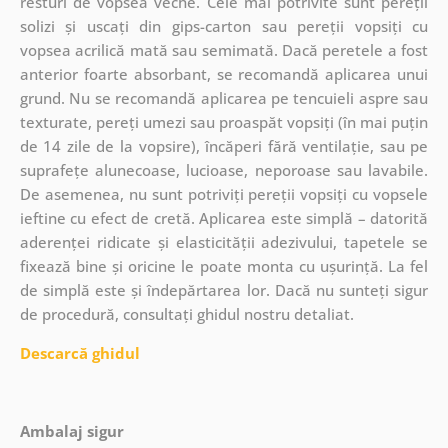
resturi de vopsea veche. Cele mai potrivite sunt pereții
solizi și uscați din gips-carton sau pereții vopsiți cu
vopsea acrilică mată sau semimată. Dacă peretele a fost
anterior foarte absorbant, se recomandă aplicarea unui
grund. Nu se recomandă aplicarea pe tencuieli aspre sau
texturate, pereți umezi sau proaspăt vopsiți (în mai puțin
de 14 zile de la vopsire), încăperi fără ventilație, sau pe
suprafețe alunecoase, lucioase, neporoase sau lavabile.
De asemenea, nu sunt potriviți pereții vopsiți cu vopsele
ieftine cu efect de cretă. Aplicarea este simplă – datorită
aderenței ridicate și elasticității adezivului, tapetele se
fixează bine și oricine le poate monta cu ușurință. La fel
de simplă este și îndepărtarea lor. Dacă nu sunteți sigur
de procedură, consultați ghidul nostru detaliat.
Descarcă ghidul
Ambalaj sigur