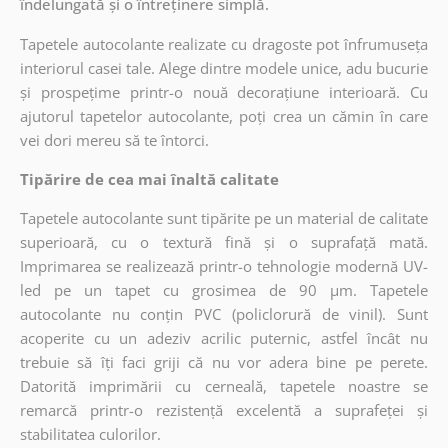
îndelungată și o întreținere simplă.
Tapetele autocolante realizate cu dragoste pot înfrumuseța
interiorul casei tale. Alege dintre modele unice, adu bucurie
și prospețime printr-o nouă decorațiune interioară. Cu
ajutorul tapetelor autocolante, poți crea un cămin în care
vei dori mereu să te întorci.
Tipărire de cea mai înaltă calitate
Tapetele autocolante sunt tipărite pe un material de calitate
superioară, cu o textură fină și o suprafață mată.
Imprimarea se realizează printr-o tehnologie modernă UV-
led pe un tapet cu grosimea de 90 µm. Tapetele
autocolante nu conțin PVC (policlorură de vinil). Sunt
acoperite cu un adeziv acrilic puternic, astfel încât nu
trebuie să îți faci griji că nu vor adera bine pe perete.
Datorită imprimării cu cerneală, tapetele noastre se
remarcă printr-o rezistență excelentă a suprafeței și
stabilitatea culorilor.