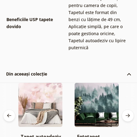
pentru camera de copii
,
Tapetul este format din
Beneficiile USP tapete
benzi cu lățime de 49 cm
,
dovido
Aplicație simplă, pe care o
poate gestiona oricine
,
Tapetul autoadeziv cu lipire
puternică
Din aceeași colecție
iv
Tapet autoadeziv
Fototapet
T