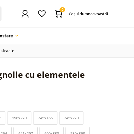
0
Coşul dumneavoastră
ostere
stracte
nolie cu elementele
2
196x270
245x165
245x270
x264
441x297
490x330
539x363