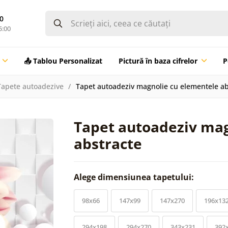
0
5:00
📤 Tablou Personalizat
Pictură în baza cifrelor
P
Tapete autoadezive
Tapet autoadeziv magnolie cu elementele ab
Tapet autoadeziv mag
abstracte
Alege dimensiunea tapetului:
98x66
147x99
147x270
196x13
294x198
294x270
343x231
392