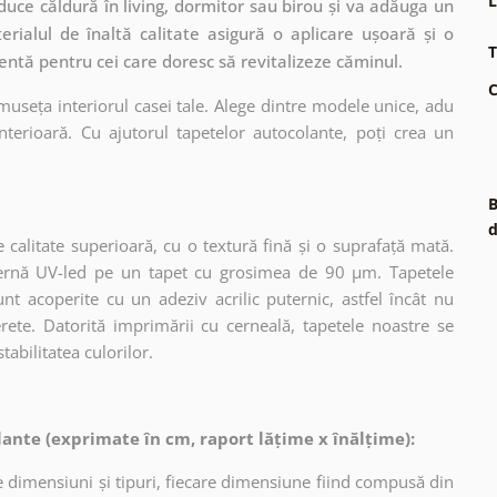
L
uce căldură în living, dormitor sau birou și va adăuga un
rialul de înaltă calitate asigură o aplicare ușoară și o
T
entă pentru cei care doresc să revitalizeze căminul.
C
museța interiorul casei tale. Alege dintre modele unice, adu
terioară. Cu ajutorul tapetelor autocolante, poți crea un
B
d
 calitate superioară, cu o textură fină și o suprafață mată.
dernă UV-led pe un tapet cu grosimea de 90 µm. Tapetele
nt acoperite cu un adeziv acrilic puternic, astfel încât nu
erete. Datorită imprimării cu cerneală, tapetele noastre se
tabilitatea culorilor.
ante (exprimate în cm, raport lățime x înălțime):
 dimensiuni și tipuri, fiecare dimensiune fiind compusă din