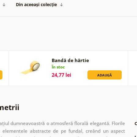
Din aceeași colecție
Bandă de hârtie
În stoc
24,77 lei
ADAUGĂ
metrii
țiul dumneavoastră o atmosferă florală elegantă. Florile
C
cu elementele abstracte de pe fundal, creând un aspect