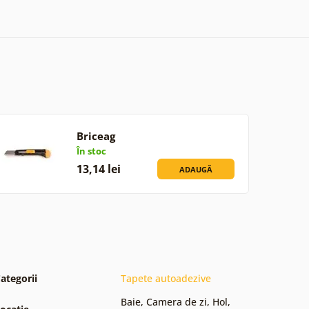
Briceag
În stoc
13,14 lei
ADAUGĂ
ategorii
Tapete autoadezive
Baie
,
Camera de zi
,
Hol
,