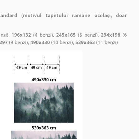
tandard (motivul tapetului rămâne același, doar
nzi),
196x132
(4 benzi),
245x165
(5 benzi),
294x198
(6
297
(9 benzi),
490x330
(10 benzi),
539x363
(11 benzi)