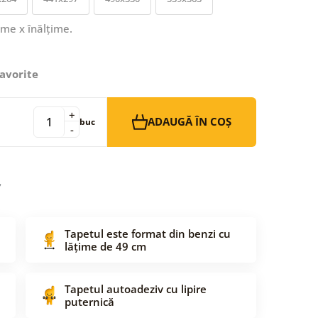
ime x înălțime.
avorite
+
ADAUGĂ ÎN COȘ
buc
-
Tapetul este format din benzi cu
lățime de 49 cm
Tapetul autoadeziv cu lipire
puternică