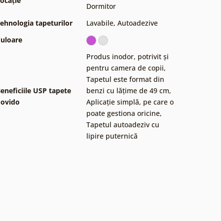
ocație
Dormitor
ehnologia tapeturilor
Lavabile
,
Autoadezive
uloare
Produs inodor, potrivit și
pentru camera de copii
,
Tapetul este format din
eneficiile USP tapete
benzi cu lățime de 49 cm
,
ovido
Aplicație simplă, pe care o
poate gestiona oricine
,
Tapetul autoadeziv cu
lipire puternică