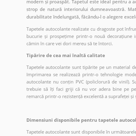
modern și proaspăt. Tapetul este ideal pentru a ad
strop de natură interiorului dumneavoastră. Mate
durabilitate îndelungată, făcându-l o alegere excel
Tapetele autocolante realizate cu dragoste pot înfru
bucurie și prospețime printr-o nouă decorațiune in
cămin în care vei dori mereu să te întorci.
Tipărire de cea mai înaltă calitate
Tapetele autocolante sunt tipărite pe un material de
Imprimarea se realizează printr-o tehnologie mo
autocolante nu conțin PVC (policlorură de vinil). Su
trebuie să îți faci griji că nu vor adera bine pe p
remarcă printr-o rezistență excelentă a suprafeței și s
Dimensiuni disponibile pentru tapetele autocol
Tapetele autocolante sunt disponibile în următoarele