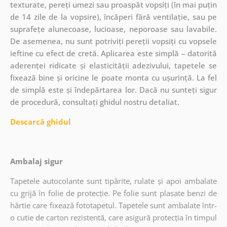
texturate, pereți umezi sau proaspăt vopsiți (în mai puțin
de 14 zile de la vopsire), încăperi fără ventilație, sau pe
suprafețe alunecoase, lucioase, neporoase sau lavabile.
De asemenea, nu sunt potriviți pereții vopsiți cu vopsele
ieftine cu efect de cretă. Aplicarea este simplă – datorită
aderenței ridicate și elasticității adezivului, tapetele se
fixează bine și oricine le poate monta cu ușurință. La fel
de simplă este și îndepărtarea lor. Dacă nu sunteți sigur
de procedură, consultați ghidul nostru detaliat.
Descarcă ghidul
Ambalaj sigur
Tapetele autocolante sunt tipărite, rulate și apoi ambalate
cu grijă în folie de protecție. Pe folie sunt plasate benzi de
hârtie care fixează fototapetul. Tapetele sunt ambalate într-
o cutie de carton rezistentă, care asigură protecția în timpul