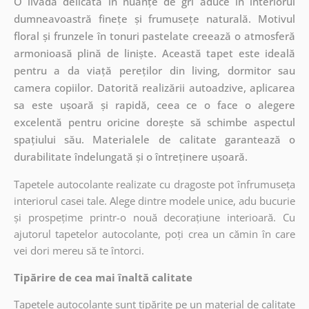
O livadă delicată în nuanțe de gri aduce în interiorul
dumneavoastră finețe și frumusețe naturală. Motivul
floral și frunzele în tonuri pastelate creează o atmosferă
armonioasă plină de liniște. Această tapet este ideală
pentru a da viață pereților din living, dormitor sau
camera copiilor. Datorită realizării autoadzive, aplicarea
sa este ușoară și rapidă, ceea ce o face o alegere
excelentă pentru oricine dorește să schimbe aspectul
spațiului său. Materialele de calitate garantează o
durabilitate îndelungată și o întreținere ușoară.
Tapetele autocolante realizate cu dragoste pot înfrumuseța
interiorul casei tale. Alege dintre modele unice, adu bucurie
și prospețime printr-o nouă decorațiune interioară. Cu
ajutorul tapetelor autocolante, poți crea un cămin în care
vei dori mereu să te întorci.
Tipărire de cea mai înaltă calitate
Tapetele autocolante sunt tipărite pe un material de calitate