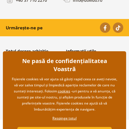
+40 37 710 2270
info@dovido.ro
Urmărește-ne pe
Totul despre achiziție
Informații utile
Ne pasă de confidențialitatea
Condiții și termeni generali
Despre noi
Protecția datelor personale
Întrebări frecvente
Voastră
Transport și modalități de plată
Contacte
Returnare
Cooperare angro
Fișierele cookies vă vor ajuta să găsiți rapid ceea ce aveți nevoie,
vă vor salva timpul și împiedică apariția reclamelor de care nu
sunteți interesați. Folosim
cookies
-uri pentru a vă anunța, că
sunteți pe site-ul nostru, și afișăm produsele în funcție de
preferințele voastre. Fișierele cookies ne ajută să vă
îmbunătățim experiența de navigare.
Respinge totul
Copyright ©2019 © Dovido.ro.