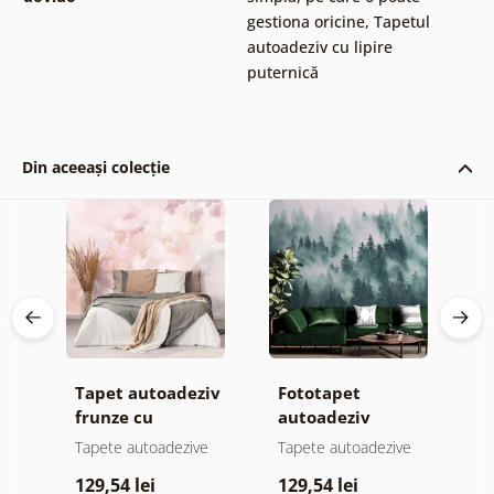
gestiona oricine
,
Tapetul
autoadeziv cu lipire
puternică
Din aceeași colecție
Tapet autoadeziv
Fototapet
T
jă
frunze cu
autoadeziv
f
atingere
pădure în ceață
n
e
Tapete autoadezive
Tapete autoadezive
T
pastelată
c
129,54 lei
129,54 lei
1