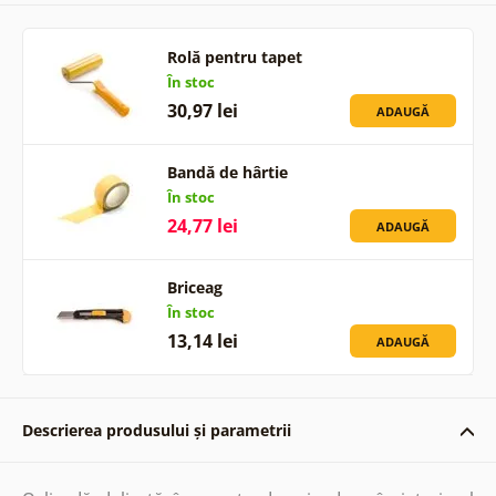
Rolă pentru tapet
În stoc
30,97 lei
ADAUGĂ
Bandă de hârtie
În stoc
24,77 lei
ADAUGĂ
Briceag
În stoc
13,14 lei
ADAUGĂ
Descrierea produsului și parametrii