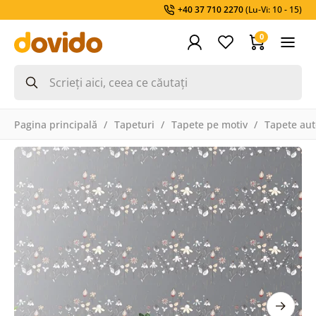
+40 37 710 2270
(Lu-Vi: 10 - 15)
0
Pagina principală
Tapeturi
Tapete pe motiv
Tapete aut