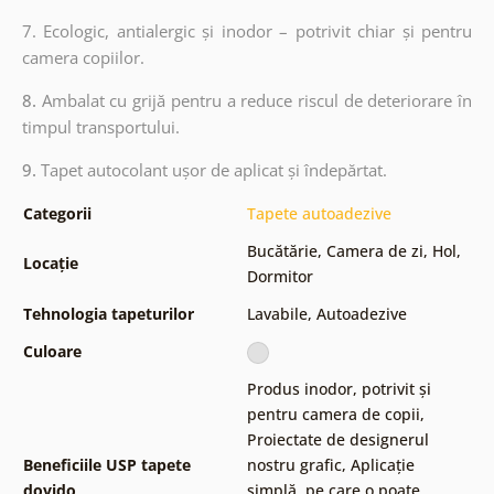
7. Ecologic, antialergic și inodor – potrivit chiar și pentru
camera copiilor.
8.
Ambalat cu grijă pentru a reduce riscul de deteriorare în
timpul transportului.
9.
Tapet autocolant ușor de aplicat și îndepărtat.
Categorii
Tapete autoadezive
Bucătărie
,
Camera de zi
,
Hol
,
Locație
Dormitor
Tehnologia tapeturilor
Lavabile
,
Autoadezive
Culoare
Produs inodor, potrivit și
pentru camera de copii
,
Proiectate de designerul
Beneficiile USP tapete
nostru grafic
,
Aplicație
dovido
simplă, pe care o poate