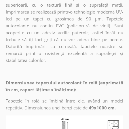
superioară, cu o textură fină și o suprafață mată.
Imprimarea se realizează printr-o tehnologie modernă UV-
led pe un tapet cu grosimea de 90 µm. Tapetele
autocolante nu conțin PVC (policlorură de vinil). Sunt
acoperite cu un adeziv acrilic puternic, astfel încât nu
trebuie să îți faci griji că nu vor adera bine pe perete.
Datorită imprimării cu cerneală, tapetele noastre se
remarcă printr-o rezistență excelentă a suprafeței și
stabilitatea culorilor.
Dimensiunea tapetului autocolant în rolă (exprimată
în cm, raport lățime x înălțime):
Tapetele în rolă se îmbină între ele, având un model
repetitiv. Dimensiunea unei benzi este de
49x1000 cm.