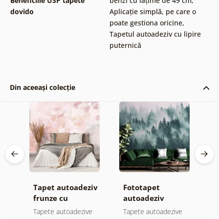
Beneficiile USP tapete
benzi cu lățime de 49 cm
,
dovido
Aplicație simplă, pe care o
poate gestiona oricine
,
Tapetul autoadeziv cu lipire
puternică
Din aceeași colecție
Tapet autoadeziv
Fototapet
T
ul
frunze cu
autoadeziv
h
atingere
pădure în ceață
d
e
Tapete autoadezive
Tapete autoadezive
T