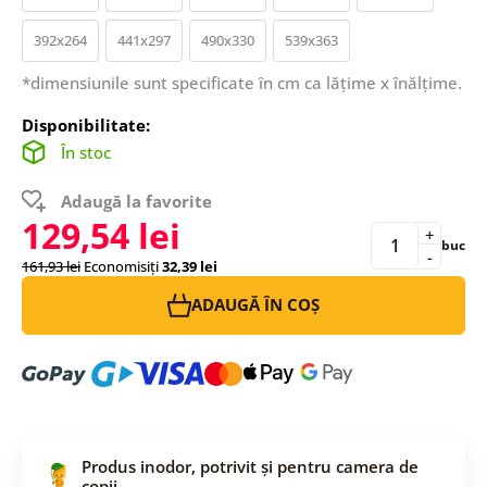
392x264
441x297
490x330
539x363
*dimensiunile sunt specificate în cm ca lățime x înălțime.
Disponibilitate:
În stoc
Adaugă la favorite
129,54 lei
+
buc
-
161,93 lei
Economisiți
32,39 lei
ADAUGĂ ÎN COȘ
Produs inodor, potrivit și pentru camera de
copii