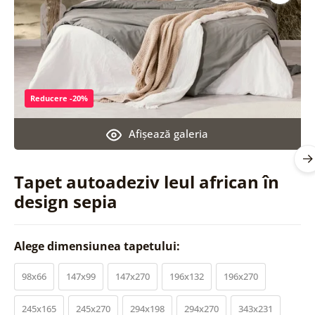
Reducere -20%
Afişează galeria
Tapet autoadeziv leul african în
design sepia
Alege dimensiunea tapetului:
98x66
147x99
147x270
196x132
196x270
245x165
245x270
294x198
294x270
343x231