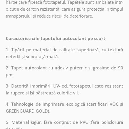
hârtie care fixează fototapetul. Tapetele sunt ambalate într-
o cutie de carton rezistentă, care asigură protecția în timpul
transportului și reduce riscul de deteriorare.
Caracteristicile tapetului autocolant pe scurt
1. Tipărit pe material de calitate superioară, cu textură
netedă și suprafață mată.
2. Tapet autocolant cu adeziv puternic și grosime de 90
µm.
3. Datorită imprimării UV-led, fototapetul este rezistent
la rupere și își păstrează culorile vii.
4. Tehnologie de imprimare ecologică (certificări VOC și
GREENGUARD GOLD).
5. Material sigur, fără conținut de PVC (fără policlorură
de vinil).