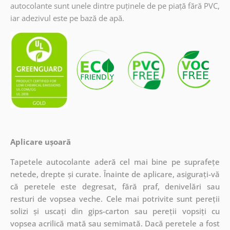
autocolante sunt unele dintre puținele de pe piață fără PVC,
iar adezivul este pe bază de apă.
Aplicare ușoară
Tapetele autocolante aderă cel mai bine pe suprafețe
netede, drepte și curate. Înainte de aplicare, asigurați-vă
că peretele este degresat, fără praf, denivelări sau
resturi de vopsea veche. Cele mai potrivite sunt pereții
solizi și uscați din gips-carton sau pereții vopsiți cu
vopsea acrilică mată sau semimată. Dacă peretele a fost