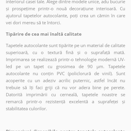
interiorul casei tale. Alege dintre modele unice, adu bucurie
și prospețime printr-o nouă decorațiune interioară. Cu
ajutorul tapetelor autocolante, poți crea un cămin în care
vei dori mereu să te întorci.
Tipărire de cea mai înaltă calitate
Tapetele autocolante sunt tipărite pe un material de calitate
superioară, cu o textură fină și o suprafață mată.
Imprimarea se realizează printr-o tehnologie modernă UV-
led pe un tapet cu grosimea de 90 µm. Tapetele
autocolante nu conțin PVC (policlorură de vinil). Sunt
acoperite cu un adeziv acrilic puternic, astfel încât nu
trebuie să îți faci griji că nu vor adera bine pe perete.
Datorită imprimării cu cerneală, tapetele noastre se
remarcă printr-o rezistență excelentă a suprafeței și
stabilitatea culorilor.