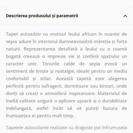
Descrierea produsului și parametrii
Tapet autoadziv cu motivul leului african în nuanțe de
sepia aduce în interiorul dumneavoastră măreția și forța
naturii. Reprezentarea detaliată a leului cu o coamă
bogată creează o impresie vie și conferă spațiului un
caracter unic. Tonurile calde de sepia evocă un
sentiment de liniște și nostalgie, ideale pentru un mediu
confortabil și stilat. Această tapetă este alegerea
perfectă pentru sufragerii, dormitoare sau birouri, unde
doriți să creați o atmosferă inspiratoare. Materialul de
înaltă calitate asigură o aplicare ușoară și o durabilitate
îndelungată, astfel încât să vă puteți bucura de
frumusețea ei pentru mult timp.
Tapetele autocolante realizate cu dragoste pot înfrumuseța