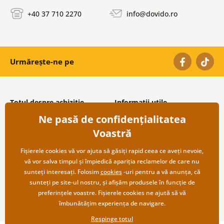
+40 37 710 2270
info@dovido.ro
Urmărește-ne pe
Totul despre achiziție
Informații utile
Ne pasă de confidențialitatea
Condiții și termeni generali
Despre noi
Protecția datelor personale
Întrebări frecvente
Voastră
Transport și modalități de plată
Contacte
Returnare
Cooperare angro
Fișierele cookies vă vor ajuta să găsiți rapid ceea ce aveți nevoie,
vă vor salva timpul și împiedică apariția reclamelor de care nu
sunteți interesați. Folosim
cookies
-uri pentru a vă anunța, că
sunteți pe site-ul nostru, și afișăm produsele în funcție de
preferințele voastre. Fișierele cookies ne ajută să vă
îmbunătățim experiența de navigare.
Respinge totul