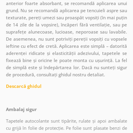
anterior foarte absorbant, se recomandă aplicarea unui
grund. Nu se recomandă aplicarea pe tencuieli aspre sau
texturate, pereți umezi sau proaspăt vopsiți (în mai puțin
de 14 zile de la vopsire), încăperi fără ventilație, sau pe
suprafețe alunecoase, lucioase, neporoase sau lavabile.
De asemenea, nu sunt potriviți pereții vopsiți cu vopsele
ieftine cu efect de cretă. Aplicarea este simplă – datorită
aderenței ridicate și elasticității adezivului, tapetele se
fixează bine și oricine le poate monta cu ușurință. La fel
de simplă este și îndepărtarea lor. Dacă nu sunteți sigur
de procedură, consultați ghidul nostru detaliat.
Descarcă ghidul
Ambalaj sigur
Tapetele autocolante sunt tipărite, rulate și apoi ambalate
cu grijă în folie de protecție. Pe folie sunt plasate benzi de