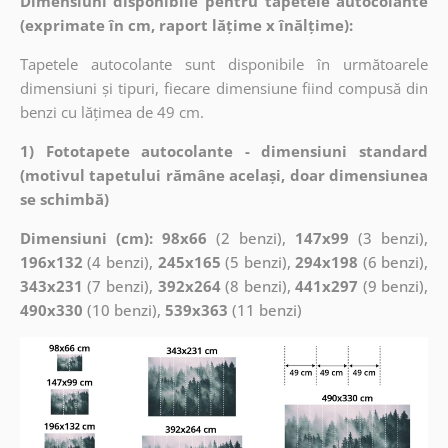
Dimensiuni disponibile pentru tapetele autocolante
(exprimate în cm, raport lățime x înălțime):
Tapetele autocolante sunt disponibile în următoarele
dimensiuni și tipuri, fiecare dimensiune fiind compusă din
benzi cu lățimea de 49 cm.
1) Fototapete autocolante - dimensiuni standard
(motivul tapetului rămâne același, doar dimensiunea
se schimbă)
Dimensiuni (cm): 98x66
(2 benzi),
147x99
(3 benzi),
196x132
(4 benzi),
245x165
(5 benzi),
294x198
(6 benzi),
343x231
(7 benzi),
392x264
(8 benzi),
441x297
(9 benzi),
490x330
(10 benzi),
539x363
(11 benzi)