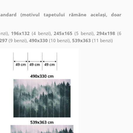
tandard (motivul tapetului rămâne același, doar
nzi),
196x132
(4 benzi),
245x165
(5 benzi),
294x198
(6
297
(9 benzi),
490x330
(10 benzi),
539x363
(11 benzi)