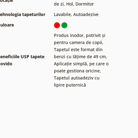
ocație
de zi
,
Hol
,
Dormitor
ehnologia tapeturilor
Lavabile
,
Autoadezive
uloare
Produs inodor, potrivit și
pentru camera de copii
,
Tapetul este format din
eneficiile USP tapete
benzi cu lățime de 49 cm
,
ovido
Aplicație simplă, pe care o
poate gestiona oricine
,
Tapetul autoadeziv cu
lipire puternică