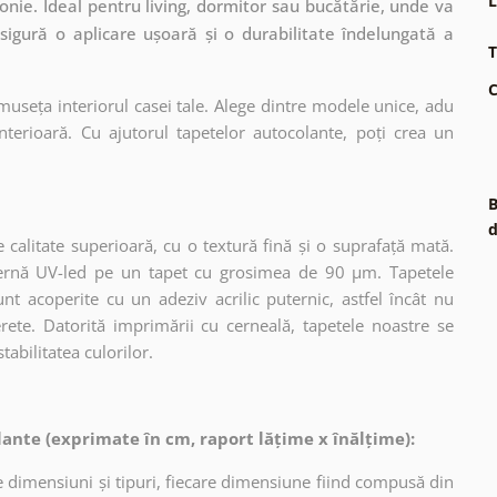
L
onie. Ideal pentru living, dormitor sau bucătărie, unde va
asigură o aplicare ușoară și o durabilitate îndelungată a
T
C
museța interiorul casei tale. Alege dintre modele unice, adu
terioară. Cu ajutorul tapetelor autocolante, poți crea un
B
d
 calitate superioară, cu o textură fină și o suprafață mată.
dernă UV-led pe un tapet cu grosimea de 90 µm. Tapetele
nt acoperite cu un adeziv acrilic puternic, astfel încât nu
erete. Datorită imprimării cu cerneală, tapetele noastre se
tabilitatea culorilor.
ante (exprimate în cm, raport lățime x înălțime):
 dimensiuni și tipuri, fiecare dimensiune fiind compusă din