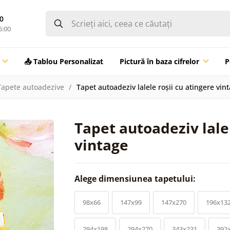
0
5:00
📤 Tablou Personalizat
Pictură în baza cifrelor
P
Tapete autoadezive
Tapet autoadeziv lalele roșii cu atingere vin
Tapet autoadeziv lalel
vintage
Alege dimensiunea tapetului:
98x66
147x99
147x270
196x13
294x198
294x270
343x231
392