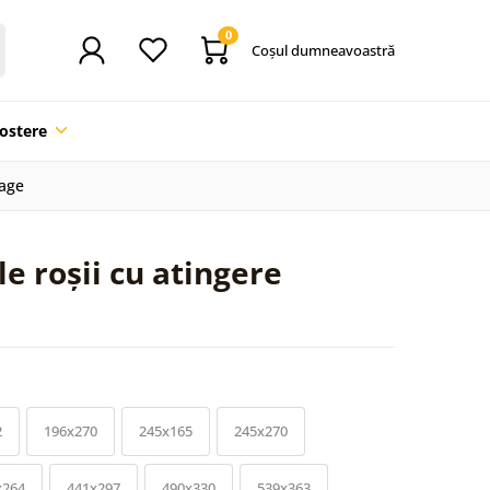
0
Coşul dumneavoastră
ostere
tage
e roșii cu atingere
2
196x270
245x165
245x270
x264
441x297
490x330
539x363