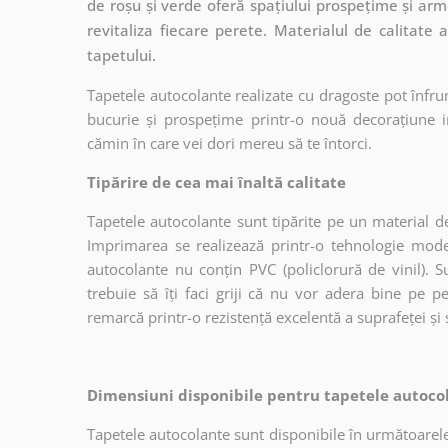
de roșu și verde oferă spațiului prospețime și arm
revitaliza fiecare perete. Materialul de calitate 
tapetului.
Tapetele autocolante realizate cu dragoste pot înfru
bucurie și prospețime printr-o nouă decorațiune in
cămin în care vei dori mereu să te întorci.
Tipărire de cea mai înaltă calitate
Tapetele autocolante sunt tipărite pe un material de
Imprimarea se realizează printr-o tehnologie mo
autocolante nu conțin PVC (policlorură de vinil). Su
trebuie să îți faci griji că nu vor adera bine pe p
remarcă printr-o rezistență excelentă a suprafeței și s
Dimensiuni disponibile pentru tapetele autocol
Tapetele autocolante sunt disponibile în următoarele