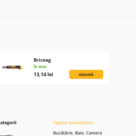
Briceag
În stoc
13,14 lei
ADAUGĂ
ategorii
Tapete autoadezive
Bucătărie
,
Baie
,
Camera