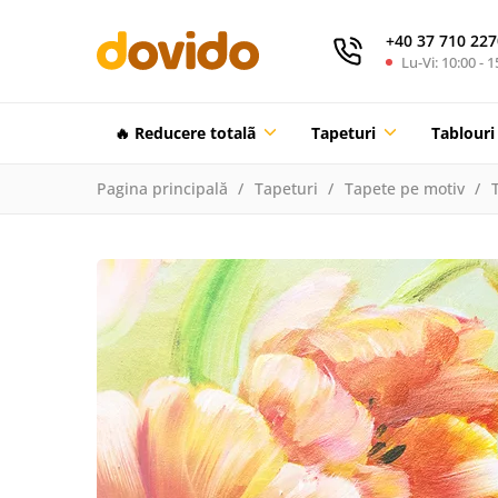
+40 37 710 227
Lu-Vi: 10:00 - 1
🔥 Reducere totalã
Tapeturi
Tablouri
Pagina principală
Tapeturi
Tapete pe motiv