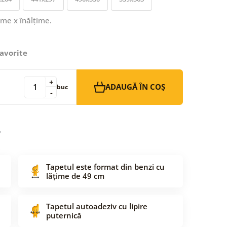
ime x înălțime.
avorite
+
ADAUGĂ ÎN COȘ
buc
-
Tapetul este format din benzi cu
lățime de 49 cm
Tapetul autoadeziv cu lipire
puternică