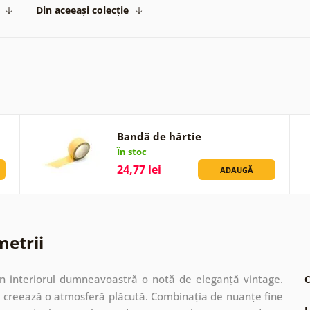
Din aceeași colecție
Bandă de hârtie
În stoc
24,77 lei
ADAUGĂ
metrii
în interiorul dumneavoastră o notă de eleganță vintage.
C
ate creează o atmosferă plăcută. Combinația de nuanțe fine