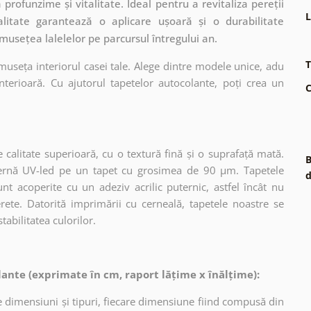
profunzime și vitalitate. Ideal pentru a revitaliza pereții
L
alitate garantează o aplicare ușoară și o durabilitate
umusețea lalelelor pe parcursul întregului an.
T
museța interiorul casei tale. Alege dintre modele unice, adu
terioară. Cu ajutorul tapetelor autocolante, poți crea un
C
 calitate superioară, cu o textură fină și o suprafață mată.
B
dernă UV-led pe un tapet cu grosimea de 90 µm. Tapetele
d
nt acoperite cu un adeziv acrilic puternic, astfel încât nu
erete. Datorită imprimării cu cerneală, tapetele noastre se
tabilitatea culorilor.
ante (exprimate în cm, raport lățime x înălțime):
 dimensiuni și tipuri, fiecare dimensiune fiind compusă din