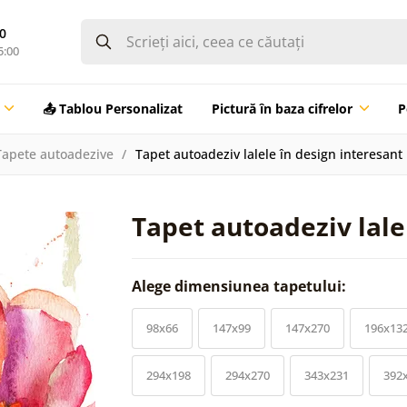
0
5:00
📤 Tablou Personalizat
Pictură în baza cifrelor
P
Tapete autoadezive
Tapet autoadeziv lalele în design interesant
Tapet autoadeziv lale
Alege dimensiunea tapetului:
98x66
147x99
147x270
196x13
294x198
294x270
343x231
392