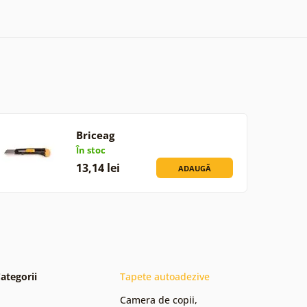
Briceag
În stoc
13,14 lei
ADAUGĂ
ategorii
Tapete autoadezive
Camera de copii
,