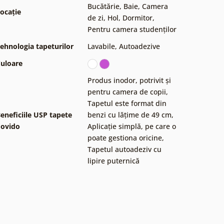
Bucătărie
,
Baie
,
Camera
ocație
de zi
,
Hol
,
Dormitor
,
Pentru camera studenților
ehnologia tapeturilor
Lavabile
,
Autoadezive
uloare
Produs inodor, potrivit și
pentru camera de copii
,
Tapetul este format din
eneficiile USP tapete
benzi cu lățime de 49 cm
,
ovido
Aplicație simplă, pe care o
poate gestiona oricine
,
Tapetul autoadeziv cu
lipire puternică