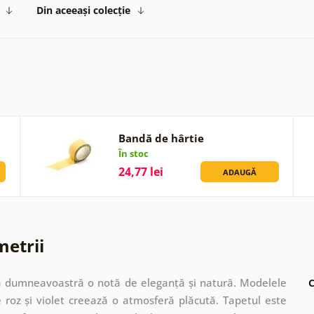
Din aceeași colecție
Bandă de hârtie
În stoc
24,77 lei
ADAUGĂ
metrii
sa dumneavoastră o notă de eleganță și natură. Modelele
C
e roz și violet creează o atmosferă plăcută. Tapetul este