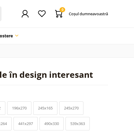
0
Coşul dumneavoastră
ostere
le în design interesant
2
196x270
245x165
245x270
x264
441x297
490x330
539x363