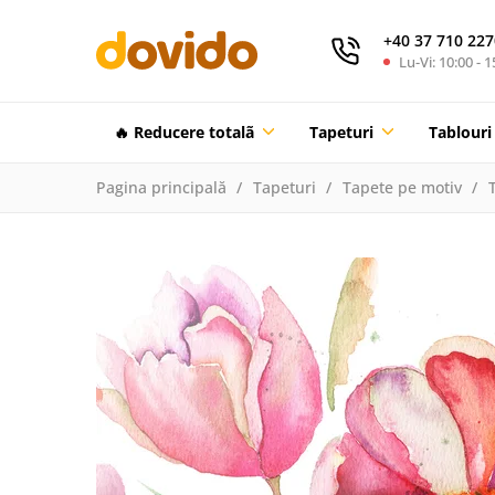
+40 37 710 227
Lu-Vi: 10:00 - 1
🔥 Reducere totalã
Tapeturi
Tablouri
Pagina principală
Tapeturi
Tapete pe motiv