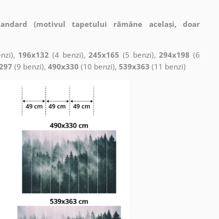
tandard (motivul tapetului rămâne același, doar
nzi),
196x132
(4 benzi),
245x165
(5 benzi),
294x198
(6
297
(9 benzi),
490x330
(10 benzi),
539x363
(11 benzi)