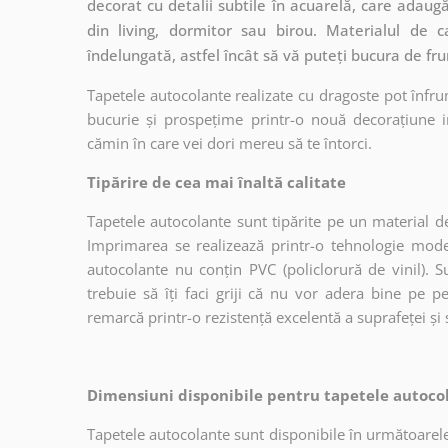
decorat cu detalii subtile în acuarelă, care adaugă 
din living, dormitor sau birou. Materialul de c
îndelungată, astfel încât să vă puteți bucura de fr
Tapetele autocolante realizate cu dragoste pot înfru
bucurie și prospețime printr-o nouă decorațiune in
cămin în care vei dori mereu să te întorci.
Tipărire de cea mai înaltă calitate
Tapetele autocolante sunt tipărite pe un material de
Imprimarea se realizează printr-o tehnologie mo
autocolante nu conțin PVC (policlorură de vinil). Su
trebuie să îți faci griji că nu vor adera bine pe p
remarcă printr-o rezistență excelentă a suprafeței și s
Dimensiuni disponibile pentru tapetele autocol
Tapetele autocolante sunt disponibile în următoarele