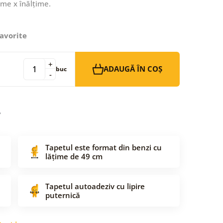
ime x înălțime.
avorite
+
ADAUGĂ ÎN COȘ
buc
-
Tapetul este format din benzi cu
lățime de 49 cm
Tapetul autoadeziv cu lipire
puternică