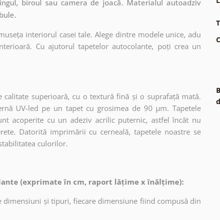
L
ivingul, biroul sau camera de joacă. Materialul autoadziv
bule.
T
museța interiorul casei tale. Alege dintre modele unice, adu
C
terioară. Cu ajutorul tapetelor autocolante, poți crea un
B
 calitate superioară, cu o textură fină și o suprafață mată.
d
dernă UV-led pe un tapet cu grosimea de 90 µm. Tapetele
nt acoperite cu un adeziv acrilic puternic, astfel încât nu
erete. Datorită imprimării cu cerneală, tapetele noastre se
tabilitatea culorilor.
ante (exprimate în cm, raport lățime x înălțime):
 dimensiuni și tipuri, fiecare dimensiune fiind compusă din