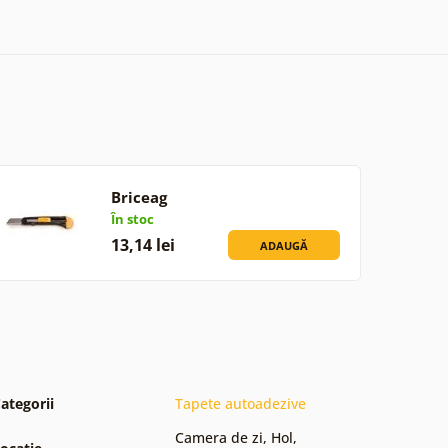
Briceag
În stoc
13,14 lei
ADAUGĂ
ategorii
Tapete autoadezive
Camera de zi
,
Hol
,