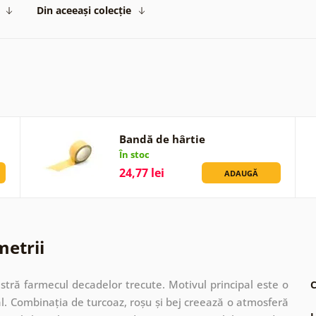
Din aceeași colecție
Bandă de hârtie
În stoc
24,77 lei
ADAUGĂ
metrii
stră farmecul decadelor trecute. Motivul principal este o
C
al. Combinația de turcoaz, roșu și bej creează o atmosferă