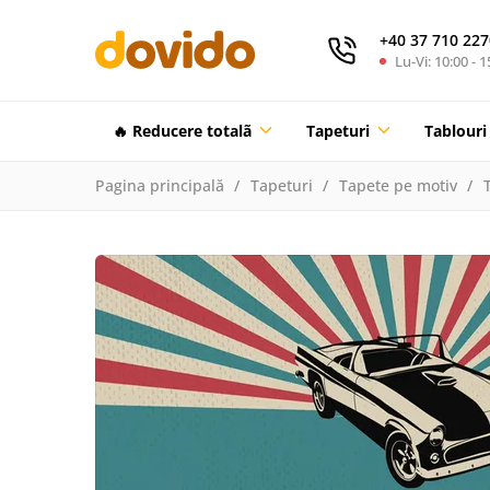
+40 37 710 227
Lu-Vi: 10:00 - 1
🔥 Reducere totalã
Tapeturi
Tablouri
Pagina principală
Tapeturi
Tapete pe motiv