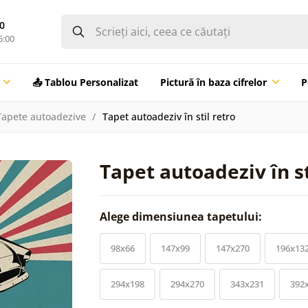
0
5:00
📤 Tablou Personalizat
Pictură în baza cifrelor
P
Tapete autoadezive
Tapet autoadeziv în stil retro
Tapet autoadeziv în st
Alege dimensiunea tapetului:
98x66
147x99
147x270
196x13
294x198
294x270
343x231
392