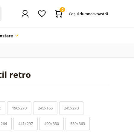
0
Coşul dumneavoastră
ostere
il retro
2
196x270
245x165
245x270
x264
441x297
490x330
539x363