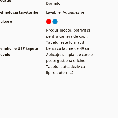
ocație
Dormitor
ehnologia tapeturilor
Lavabile
,
Autoadezive
uloare
Produs inodor, potrivit și
pentru camera de copii
,
Tapetul este format din
eneficiile USP tapete
benzi cu lățime de 49 cm
,
ovido
Aplicație simplă, pe care o
poate gestiona oricine
,
Tapetul autoadeziv cu
lipire puternică