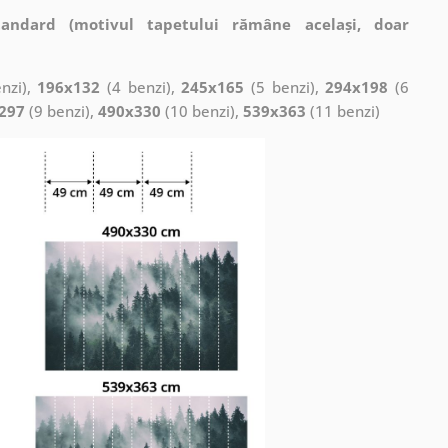
tandard (motivul tapetului rămâne același, doar
nzi),
196x132
(4 benzi),
245x165
(5 benzi),
294x198
(6
297
(9 benzi),
490x330
(10 benzi),
539x363
(11 benzi)