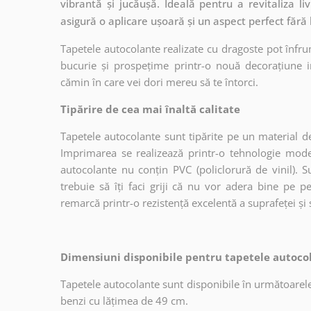
vibrantă și jucăușă. Ideală pentru a revitaliza l
asigură o aplicare ușoară și un aspect perfect fără 
Tapetele autocolante realizate cu dragoste pot înfru
bucurie și prospețime printr-o nouă decorațiune in
cămin în care vei dori mereu să te întorci.
Tipărire de cea mai înaltă calitate
Tapetele autocolante sunt tipărite pe un material de
Imprimarea se realizează printr-o tehnologie mo
autocolante nu conțin PVC (policlorură de vinil). Su
trebuie să îți faci griji că nu vor adera bine pe p
remarcă printr-o rezistență excelentă a suprafeței și s
Dimensiuni disponibile pentru tapetele autocol
Tapetele autocolante sunt disponibile în următoarele
benzi cu lățimea de 49 cm.