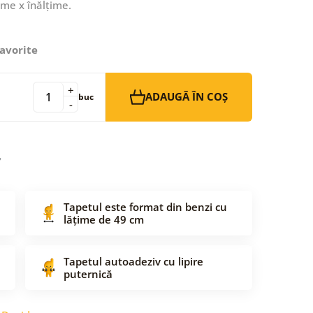
ime x înălțime.
avorite
+
ADAUGĂ ÎN COȘ
buc
-
Tapetul este format din benzi cu
lățime de 49 cm
Tapetul autoadeziv cu lipire
puternică