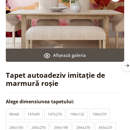
Afişează galeria
Tapet autoadeziv imitație de
marmură roșie
Alege dimensiunea tapetului:
98x66
147x99
147x270
196x132
196x270
245x165
245x270
294x198
294x270
343x231