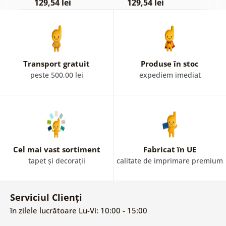
129,54 lei
129,54 lei
1
Transport gratuit
Produse în stoc
peste 500,00 lei
expediem imediat
Cel mai vast sortiment
Fabricat în UE
tapet și decorații
calitate de imprimare premium
Serviciul Clienți
în zilele lucrătoare Lu-Vi: 10:00 - 15:00