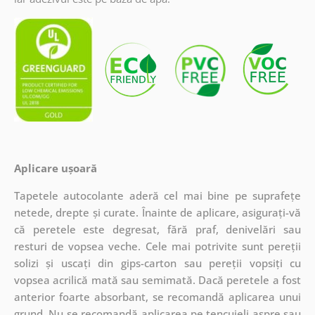
Aplicare ușoară
Tapetele autocolante aderă cel mai bine pe suprafețe
netede, drepte și curate. Înainte de aplicare, asigurați-vă
că peretele este degresat, fără praf, denivelări sau
resturi de vopsea veche. Cele mai potrivite sunt pereții
solizi și uscați din gips-carton sau pereții vopsiți cu
vopsea acrilică mată sau semimată. Dacă peretele a fost
anterior foarte absorbant, se recomandă aplicarea unui
grund. Nu se recomandă aplicarea pe tencuieli aspre sau