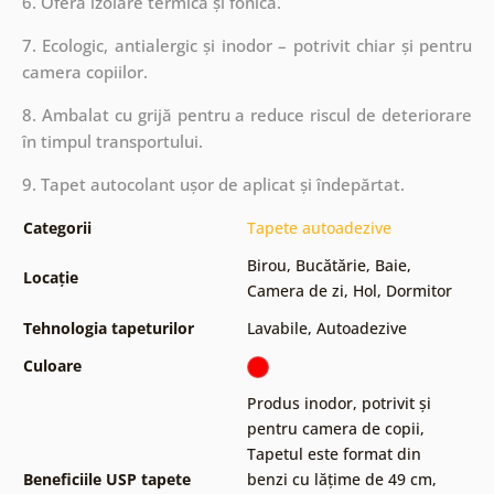
6. Oferă izolare termică și fonică.
7. Ecologic, antialergic și inodor – potrivit chiar și pentru
camera copiilor.
8. Ambalat cu grijă pentru a reduce riscul de deteriorare
în timpul transportului.
9. Tapet autocolant ușor de aplicat și îndepărtat.
Categorii
Tapete autoadezive
Birou
,
Bucătărie
,
Baie
,
Locație
Camera de zi
,
Hol
,
Dormitor
Tehnologia tapeturilor
Lavabile
,
Autoadezive
Culoare
Produs inodor, potrivit și
pentru camera de copii
,
Tapetul este format din
Beneficiile USP tapete
benzi cu lățime de 49 cm
,