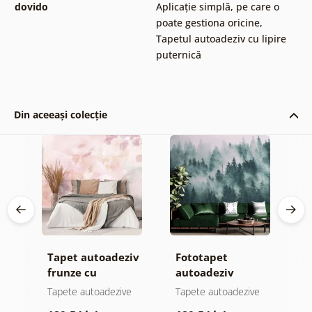
dovido
Aplicație simplă, pe care o
poate gestiona oricine
,
Tapetul autoadeziv cu lipire
puternică
Din aceeași colecție
Tapet autoadeziv
Fototapet
T
jă
frunze cu
autoadeziv
h
atingere
pădure în ceață
d
e
Tapete autoadezive
Tapete autoadezive
T
pastelată