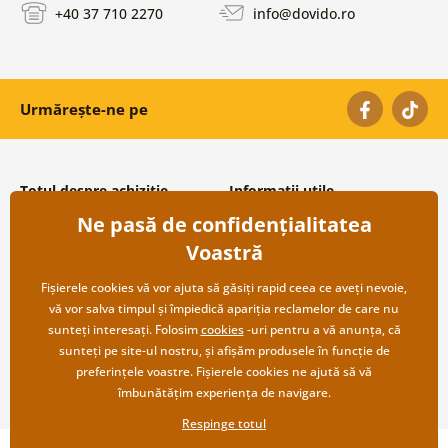
+40 37 710 2270
info@dovido.ro
Urmărește-ne pe
Totul despre achiziție
Informații utile
Ne pasă de confidențialitatea
Condiții și termeni generali
Despre noi
Protecția datelor personale
Întrebări frecvente
Voastră
Transport și modalități de plată
Contacte
Returnare
Cooperare angro
Fișierele cookies vă vor ajuta să găsiți rapid ceea ce aveți nevoie,
vă vor salva timpul și împiedică apariția reclamelor de care nu
sunteți interesați. Folosim
cookies
-uri pentru a vă anunța, că
sunteți pe site-ul nostru, și afișăm produsele în funcție de
preferințele voastre. Fișierele cookies ne ajută să vă
îmbunătățim experiența de navigare.
Respinge totul