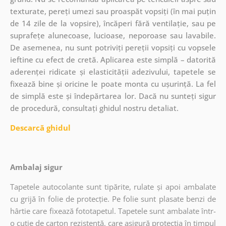
texturate, pereți umezi sau proaspăt vopsiți (în mai puțin
de 14 zile de la vopsire), încăperi fără ventilație, sau pe
suprafețe alunecoase, lucioase, neporoase sau lavabile.
De asemenea, nu sunt potriviți pereții vopsiți cu vopsele
ieftine cu efect de cretă. Aplicarea este simplă – datorită
aderenței ridicate și elasticității adezivului, tapetele se
fixează bine și oricine le poate monta cu ușurință. La fel
de simplă este și îndepărtarea lor. Dacă nu sunteți sigur
de procedură, consultați ghidul nostru detaliat.
Descarcă ghidul
Ambalaj sigur
Tapetele autocolante sunt tipărite, rulate și apoi ambalate
cu grijă în folie de protecție. Pe folie sunt plasate benzi de
hârtie care fixează fototapetul. Tapetele sunt ambalate într-
o cutie de carton rezistentă, care asigură protecția în timpul