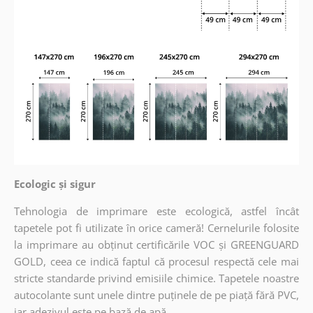
Ecologic și sigur
Tehnologia de imprimare este ecologică, astfel încât
tapetele pot fi utilizate în orice cameră! Cernelurile folosite
la imprimare au obținut certificările VOC și GREENGUARD
GOLD, ceea ce indică faptul că procesul respectă cele mai
stricte standarde privind emisiile chimice. Tapetele noastre
autocolante sunt unele dintre puținele de pe piață fără PVC,
iar adezivul este pe bază de apă.