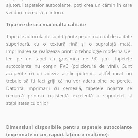
ajutorul tapetelor autocolante, poți crea un cămin în care
vei dori mereu să te întorci.
Tipărire de cea mai înaltă calitate
Tapetele autocolante sunt tipărite pe un material de calitate
superioară, cu o textură fină și o suprafață mată.
Imprimarea se realizează printr-o tehnologie modernă UV-
led pe un tapet cu grosimea de 90 µm. Tapetele
autocolante nu conțin PVC (policlorură de vinil). Sunt
acoperite cu un adeziv acrilic puternic, astfel încât nu
trebuie să îți faci griji că nu vor adera bine pe perete.
Datorită imprimării cu cerneală, tapetele noastre se
remarcă printr-o rezistență excelentă a suprafeței și
stabilitatea culorilor.
Dimensiuni disponibile pentru tapetele autocolante
(exprimate în cm, raport lățime x înălțime):