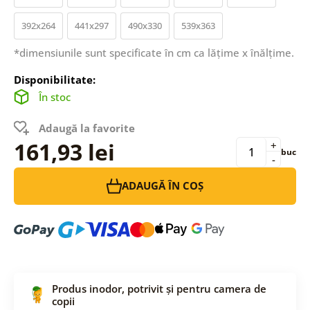
392x264
441x297
490x330
539x363
*dimensiunile sunt specificate în cm ca lățime x înălțime.
Disponibilitate:
În stoc
Adaugă la favorite
161,93 lei
+
buc
-
ADAUGĂ ÎN COȘ
Produs inodor, potrivit și pentru camera de
copii