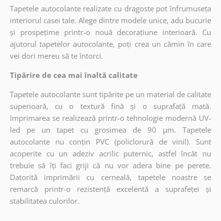
Tapetele autocolante realizate cu dragoste pot înfrumuseța
interiorul casei tale. Alege dintre modele unice, adu bucurie
și prospețime printr-o nouă decorațiune interioară. Cu
ajutorul tapetelor autocolante, poți crea un cămin în care
vei dori mereu să te întorci.
Tipărire de cea mai înaltă calitate
Tapetele autocolante sunt tipărite pe un material de calitate
superioară, cu o textură fină și o suprafață mată.
Imprimarea se realizează printr-o tehnologie modernă UV-
led pe un tapet cu grosimea de 90 µm. Tapetele
autocolante nu conțin PVC (policlorură de vinil). Sunt
acoperite cu un adeziv acrilic puternic, astfel încât nu
trebuie să îți faci griji că nu vor adera bine pe perete.
Datorită imprimării cu cerneală, tapetele noastre se
remarcă printr-o rezistență excelentă a suprafeței și
stabilitatea culorilor.