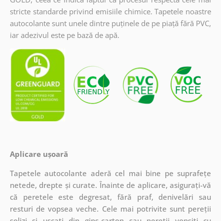
stricte standarde privind emisiile chimice. Tapetele noastre
autocolante sunt unele dintre puținele de pe piață fără PVC,
iar adezivul este pe bază de apă.
Aplicare ușoară
Tapetele autocolante aderă cel mai bine pe suprafețe
netede, drepte și curate. Înainte de aplicare, asigurați-vă
că peretele este degresat, fără praf, denivelări sau
resturi de vopsea veche. Cele mai potrivite sunt pereții
solizi și uscați din gips-carton sau pereții vopsiți cu