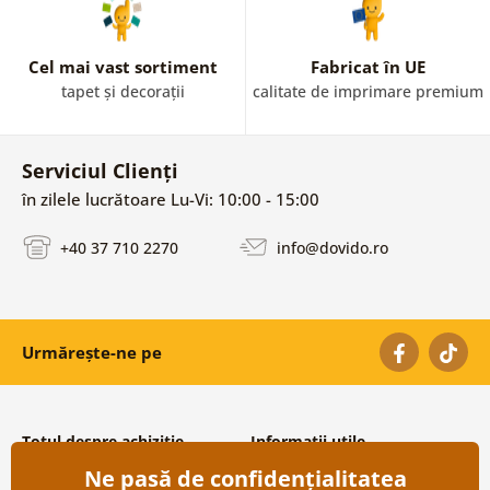
Cel mai vast sortiment
Fabricat în UE
tapet și decorații
calitate de imprimare premium
Serviciul Clienți
în zilele lucrătoare Lu-Vi: 10:00 - 15:00
+40 37 710 2270
info@dovido.ro
Urmărește-ne pe
Totul despre achiziție
Informații utile
Ne pasă de confidențialitatea
Condiții și termeni generali
Despre noi