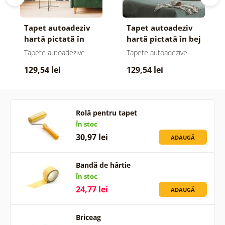
Tapet autoadeziv
Tapet autoadeziv
hartă pictată în
hartă pictată în bej
albastru regal
Tapete autoadezive
Tapete autoadezive
129,54 lei
129,54 lei
Rolă pentru tapet
În stoc
30,97 lei
ADAUGĂ
Bandă de hârtie
În stoc
24,77 lei
ADAUGĂ
Briceag