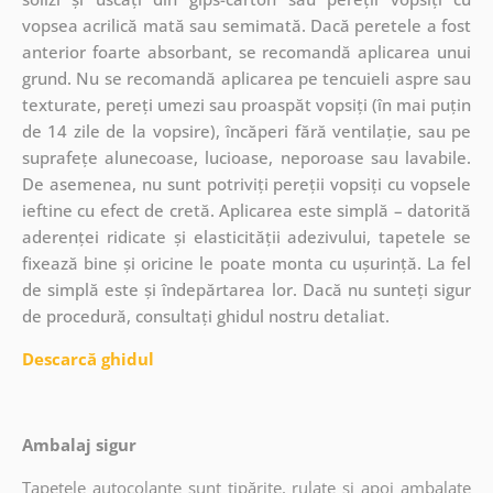
vopsea acrilică mată sau semimată. Dacă peretele a fost
anterior foarte absorbant, se recomandă aplicarea unui
grund. Nu se recomandă aplicarea pe tencuieli aspre sau
texturate, pereți umezi sau proaspăt vopsiți (în mai puțin
de 14 zile de la vopsire), încăperi fără ventilație, sau pe
suprafețe alunecoase, lucioase, neporoase sau lavabile.
De asemenea, nu sunt potriviți pereții vopsiți cu vopsele
ieftine cu efect de cretă. Aplicarea este simplă – datorită
aderenței ridicate și elasticității adezivului, tapetele se
fixează bine și oricine le poate monta cu ușurință. La fel
de simplă este și îndepărtarea lor. Dacă nu sunteți sigur
de procedură, consultați ghidul nostru detaliat.
Descarcă ghidul
Ambalaj sigur
Tapetele autocolante sunt tipărite, rulate și apoi ambalate