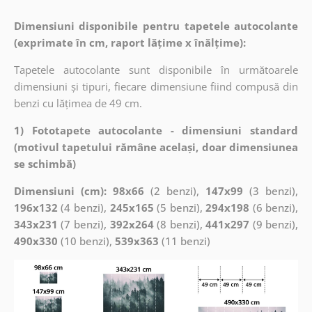
Dimensiuni disponibile pentru tapetele autocolante
(exprimate în cm, raport lățime x înălțime):
Tapetele autocolante sunt disponibile în următoarele
dimensiuni și tipuri, fiecare dimensiune fiind compusă din
benzi cu lățimea de 49 cm.
1) Fototapete autocolante - dimensiuni standard
(motivul tapetului rămâne același, doar dimensiunea
se schimbă)
Dimensiuni (cm): 98x66
(2 benzi),
147x99
(3 benzi),
196x132
(4 benzi),
245x165
(5 benzi),
294x198
(6 benzi),
343x231
(7 benzi),
392x264
(8 benzi),
441x297
(9 benzi),
490x330
(10 benzi),
539x363
(11 benzi)