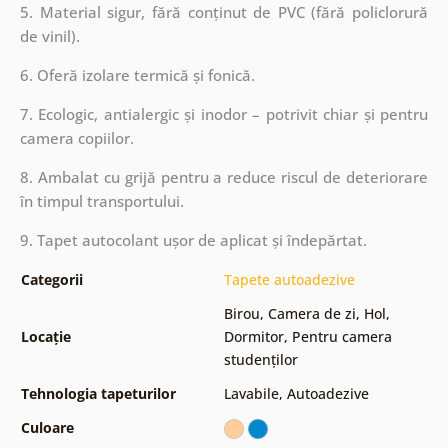
5. Material sigur, fără conținut de PVC (fără policlorură
de vinil).
6. Oferă izolare termică și fonică.
7. Ecologic, antialergic și inodor – potrivit chiar și pentru
camera copiilor.
8. Ambalat cu grijă pentru a reduce riscul de deteriorare
în timpul transportului.
9. Tapet autocolant ușor de aplicat și îndepărtat.
Categorii
Tapete autoadezive
Birou
,
Camera de zi
,
Hol
,
Locație
Dormitor
,
Pentru camera
studenților
Tehnologia tapeturilor
Lavabile
,
Autoadezive
Culoare