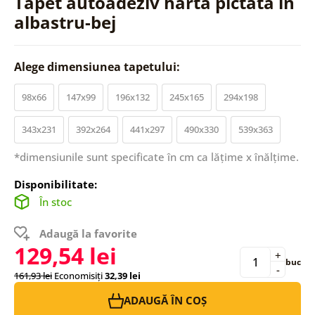
Tapet autoadeziv hartă pictată în
albastru-bej
Alege dimensiunea tapetului:
98x66
147x99
196x132
245x165
294x198
343x231
392x264
441x297
490x330
539x363
*dimensiunile sunt specificate în cm ca lățime x înălțime.
Disponibilitate:
În stoc
Adaugă la favorite
129,54 lei
+
buc
-
161,93 lei
Economisiți
32,39 lei
ADAUGĂ ÎN COȘ