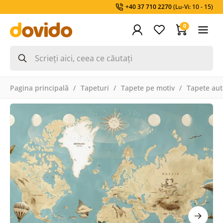
+40 37 710 2270
(Lu-Vi: 10 - 15)
0
Pagina principală
Tapeturi
Tapete pe motiv
Tapete aut