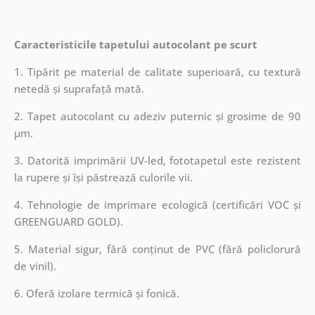
Caracteristicile tapetului autocolant pe scurt
1. Tipărit pe material de calitate superioară, cu textură
netedă și suprafață mată.
2. Tapet autocolant cu adeziv puternic și grosime de 90
µm.
3. Datorită imprimării UV-led, fototapetul este rezistent
la rupere și își păstrează culorile vii.
4. Tehnologie de imprimare ecologică (certificări VOC și
GREENGUARD GOLD).
5. Material sigur, fără conținut de PVC (fără policlorură
de vinil).
6. Oferă izolare termică și fonică.