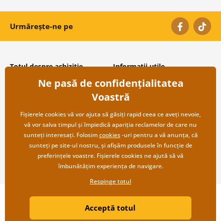
Urmărește-ne pe
Totul despre achiziție
Informații utile
Ne pasă de confidențialitatea
Condiții și termeni generali
Despre noi
Protecția datelor personale
Întrebări frecvente
Voastră
Transport și modalități de plată
Contacte
Returnare
Cooperare angro
Fișierele cookies vă vor ajuta să găsiți rapid ceea ce aveți nevoie,
vă vor salva timpul și împiedică apariția reclamelor de care nu
sunteți interesați. Folosim
cookies
-uri pentru a vă anunța, că
sunteți pe site-ul nostru, și afișăm produsele în funcție de
preferințele voastre. Fișierele cookies ne ajută să vă
îmbunătățim experiența de navigare.
Respinge totul
Copyright ©2019 © Dovido.ro.
Acceptă totul
Webdesign
Litvanyi.sk
| Magazinul online a fost creat de