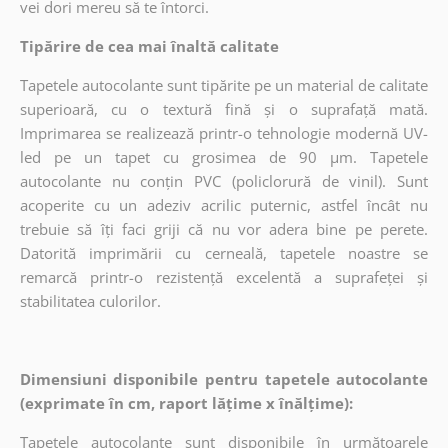
vei dori mereu să te întorci.
Tipărire de cea mai înaltă calitate
Tapetele autocolante sunt tipărite pe un material de calitate
superioară, cu o textură fină și o suprafață mată.
Imprimarea se realizează printr-o tehnologie modernă UV-
led pe un tapet cu grosimea de 90 µm. Tapetele
autocolante nu conțin PVC (policlorură de vinil). Sunt
acoperite cu un adeziv acrilic puternic, astfel încât nu
trebuie să îți faci griji că nu vor adera bine pe perete.
Datorită imprimării cu cerneală, tapetele noastre se
remarcă printr-o rezistență excelentă a suprafeței și
stabilitatea culorilor.
Dimensiuni disponibile pentru tapetele autocolante
(exprimate în cm, raport lățime x înălțime):
Tapetele autocolante sunt disponibile în următoarele