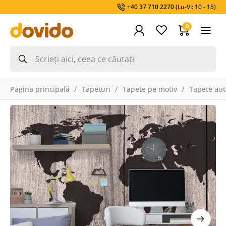
+40 37 710 2270
(Lu-Vi: 10 - 15)
0
Pagina principală
Tapeturi
Tapete pe motiv
Tapete aut