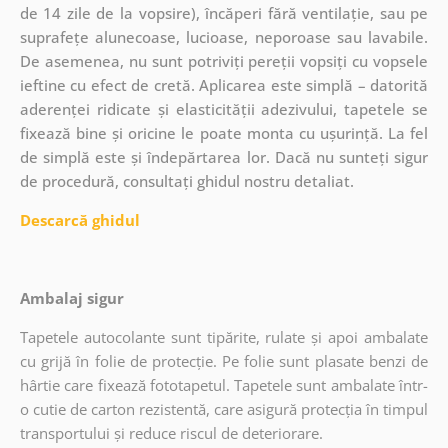
de 14 zile de la vopsire), încăperi fără ventilație, sau pe
suprafețe alunecoase, lucioase, neporoase sau lavabile.
De asemenea, nu sunt potriviți pereții vopsiți cu vopsele
ieftine cu efect de cretă. Aplicarea este simplă – datorită
aderenței ridicate și elasticității adezivului, tapetele se
fixează bine și oricine le poate monta cu ușurință. La fel
de simplă este și îndepărtarea lor. Dacă nu sunteți sigur
de procedură, consultați ghidul nostru detaliat.
Descarcă ghidul
Ambalaj sigur
Tapetele autocolante sunt tipărite, rulate și apoi ambalate
cu grijă în folie de protecție. Pe folie sunt plasate benzi de
hârtie care fixează fototapetul. Tapetele sunt ambalate într-
o cutie de carton rezistentă, care asigură protecția în timpul
transportului și reduce riscul de deteriorare.