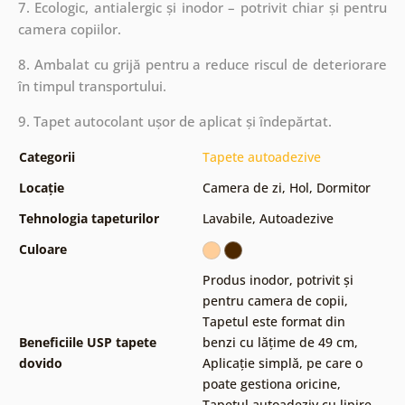
7. Ecologic, antialergic și inodor – potrivit chiar și pentru
camera copiilor.
8. Ambalat cu grijă pentru a reduce riscul de deteriorare
în timpul transportului.
9. Tapet autocolant ușor de aplicat și îndepărtat.
Categorii
Tapete autoadezive
Locație
Camera de zi
,
Hol
,
Dormitor
Tehnologia tapeturilor
Lavabile
,
Autoadezive
Culoare
Produs inodor, potrivit și
pentru camera de copii
,
Tapetul este format din
Beneficiile USP tapete
benzi cu lățime de 49 cm
,
dovido
Aplicație simplă, pe care o
poate gestiona oricine
,
Tapetul autoadeziv cu lipire