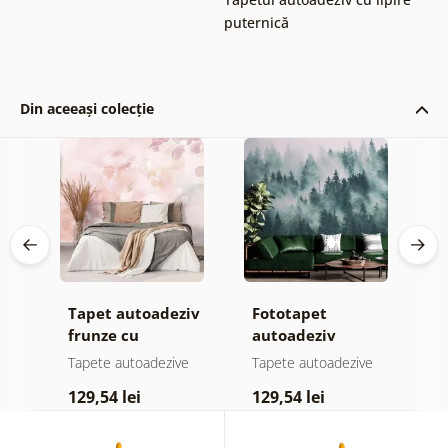
puternică
Din aceeași colecție
Tapet autoadeziv
Fototapet
T
ul
frunze cu
autoadeziv
h
atingere
pădure în ceață
d
e
Tapete autoadezive
Tapete autoadezive
T
pastelată
129,54 lei
129,54 lei
1