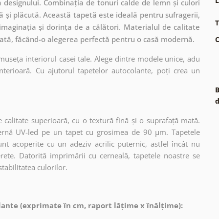
L
ea designului. Combinația de tonuri calde de lemn și culori
ă și plăcută. Această tapetă este ideală pentru sufragerii,
T
maginația și dorința de a călători. Materialul de calitate
ngată, făcând-o alegerea perfectă pentru o casă modernă.
C
museța interiorul casei tale. Alege dintre modele unice, adu
terioară. Cu ajutorul tapetelor autocolante, poți crea un
B
d
 calitate superioară, cu o textură fină și o suprafață mată.
dernă UV-led pe un tapet cu grosimea de 90 µm. Tapetele
nt acoperite cu un adeziv acrilic puternic, astfel încât nu
erete. Datorită imprimării cu cerneală, tapetele noastre se
tabilitatea culorilor.
ante (exprimate în cm, raport lățime x înălțime):