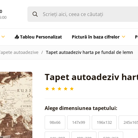
0
5:00
📤 Tablou Personalizat
Pictură în baza cifrelor
P
Tapete autoadezive
Tapet autoadeziv harta pe fundal de lemn
Tapet autoadeziv har
Alege dimensiunea tapetului:
98x66
147x99
196x132
245x16