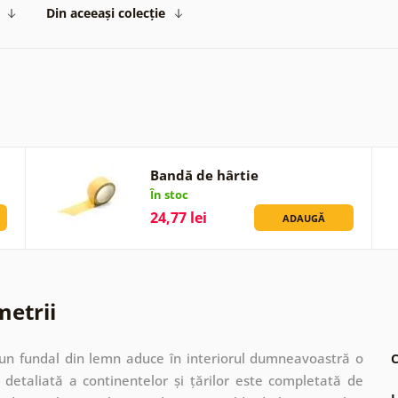
Din aceeași colecție
Bandă de hârtie
În stoc
24,77 lei
ADAUGĂ
metrii
 un fundal din lemn aduce în interiorul dumneavoastră o
C
 detaliată a continentelor și țărilor este completată de