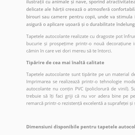
ilustrații cu animale și nave, sporind atractivitat
delicate ale hărții creează o atmosferă confortabil
birouri sau camere pentru copii, unde va stimula i
asigură o aplicare ușoară și o durabilitate îndelu
Tapetele autocolante realizate cu dragoste pot înfru
bucurie și prospețime printr-o nouă decorațiune in
cămin în care vei dori mereu să te întorci.
Tipărire de cea mai înaltă calitate
Tapetele autocolante sunt tipărite pe un material de
Imprimarea se realizează printr-o tehnologie mo
autocolante nu conțin PVC (policlorură de vinil). Su
trebuie să îți faci griji că nu vor adera bine pe p
remarcă printr-o rezistență excelentă a suprafeței și s
Dimensiuni disponibile pentru tapetele autocol