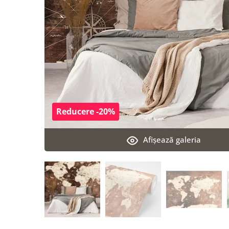
Reducere -20%
Afişează galeria