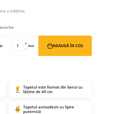
ime x înălțime.
avorite
+
ADAUGĂ ÎN COȘ
ți
buc
-
Tapetul este format din benzi cu
lățime de 49 cm
Tapetul autoadeziv cu lipire
puternică