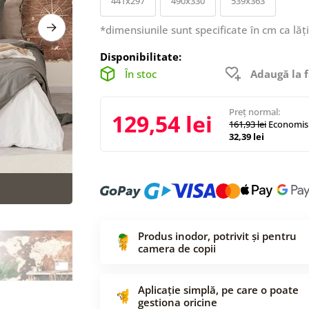
441x297
490x330
539x363
*dimensiunile sunt specificate în cm ca lăț
Disponibilitate:
În stoc
Adaugă la f
Preț normal:
129,54 lei
161,93 lei
Economisi
32,39 lei
Produs inodor, potrivit și pentru
camera de copii
Aplicație simplă, pe care o poate
gestiona oricine