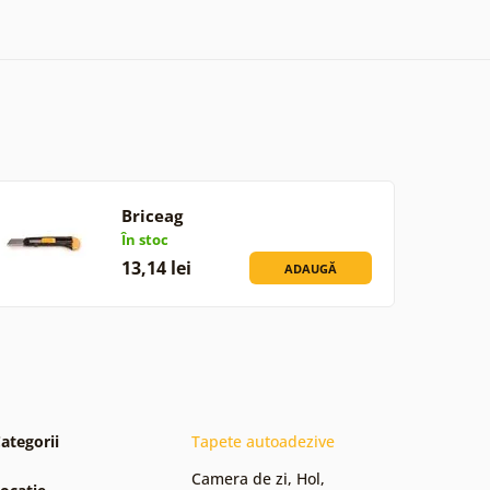
Briceag
În stoc
13,14 lei
ADAUGĂ
ategorii
Tapete autoadezive
Camera de zi
,
Hol
,