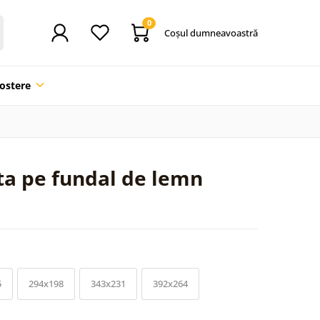
0
Coşul dumneavoastră
ostere
ta pe fundal de lemn
5
294x198
343x231
392x264