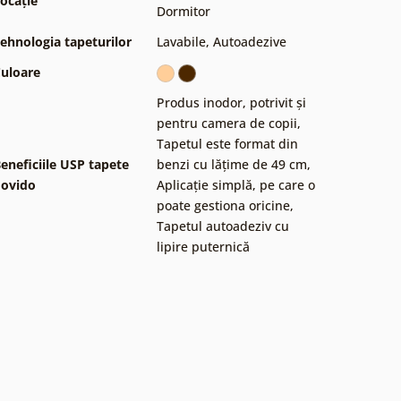
ocație
Dormitor
ehnologia tapeturilor
Lavabile
,
Autoadezive
uloare
Produs inodor, potrivit și
pentru camera de copii
,
Tapetul este format din
eneficiile USP tapete
benzi cu lățime de 49 cm
,
ovido
Aplicație simplă, pe care o
poate gestiona oricine
,
Tapetul autoadeziv cu
lipire puternică