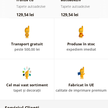
atingere
pădure în ceață
d
e
Tapete autoadezive
Tapete autoadezive
T
pastelată
129,54 lei
129,54 lei
1
Transport gratuit
Produse în stoc
peste 500,00 lei
expediem imediat
Cel mai vast sortiment
Fabricat în UE
tapet și decorații
calitate de imprimare premium
Serviciul Clienți