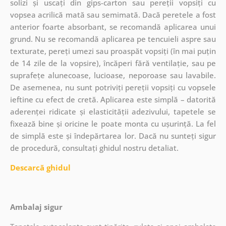
solizi și uscați din gips-carton sau pereții vopsiți cu
vopsea acrilică mată sau semimată. Dacă peretele a fost
anterior foarte absorbant, se recomandă aplicarea unui
grund. Nu se recomandă aplicarea pe tencuieli aspre sau
texturate, pereți umezi sau proaspăt vopsiți (în mai puțin
de 14 zile de la vopsire), încăperi fără ventilație, sau pe
suprafețe alunecoase, lucioase, neporoase sau lavabile.
De asemenea, nu sunt potriviți pereții vopsiți cu vopsele
ieftine cu efect de cretă. Aplicarea este simplă – datorită
aderenței ridicate și elasticității adezivului, tapetele se
fixează bine și oricine le poate monta cu ușurință. La fel
de simplă este și îndepărtarea lor. Dacă nu sunteți sigur
de procedură, consultați ghidul nostru detaliat.
Descarcă ghidul
Ambalaj sigur