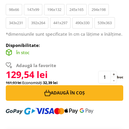
98x66
147x99
196x132
245x165
294x198
343x231
392x264
441x297
490x330
539x363
*dimensiunile sunt specificate în cm ca lățime x înălțime.
Disponibilitate:
În stoc
Adaugă la favorite
129,54 lei
+
buc
-
161,93 lei
Economisiți
32,39 lei
ADAUGĂ ÎN COȘ