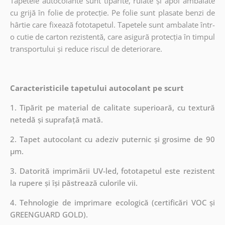
Tapetele autocolante sunt tipărite, rulate și apoi ambalate
cu grijă în folie de protecție. Pe folie sunt plasate benzi de
hârtie care fixează fototapetul. Tapetele sunt ambalate într-
o cutie de carton rezistentă, care asigură protecția în timpul
transportului și reduce riscul de deteriorare.
Caracteristicile tapetului autocolant pe scurt
1. Tipărit pe material de calitate superioară, cu textură
netedă și suprafață mată.
2. Tapet autocolant cu adeziv puternic și grosime de 90
µm.
3. Datorită imprimării UV-led, fototapetul este rezistent
la rupere și își păstrează culorile vii.
4. Tehnologie de imprimare ecologică (certificări VOC și
GREENGUARD GOLD).