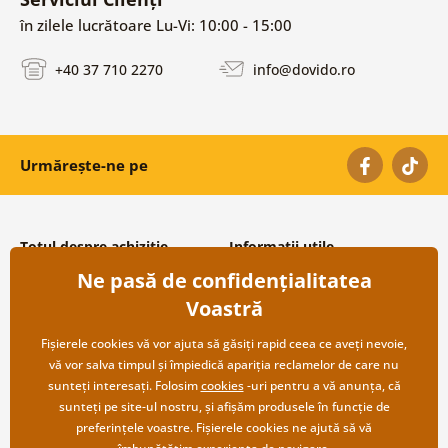
în zilele lucrătoare Lu-Vi: 10:00 - 15:00
+40 37 710 2270
info@dovido.ro
Urmărește-ne pe
Totul despre achiziție
Informații utile
Ne pasă de confidențialitatea
Condiții și termeni generali
Despre noi
Protecția datelor personale
Întrebări frecvente
Voastră
Transport și modalități de plată
Contacte
Returnare
Cooperare angro
Fișierele cookies vă vor ajuta să găsiți rapid ceea ce aveți nevoie,
vă vor salva timpul și împiedică apariția reclamelor de care nu
sunteți interesați. Folosim
cookies
-uri pentru a vă anunța, că
sunteți pe site-ul nostru, și afișăm produsele în funcție de
preferințele voastre. Fișierele cookies ne ajută să vă