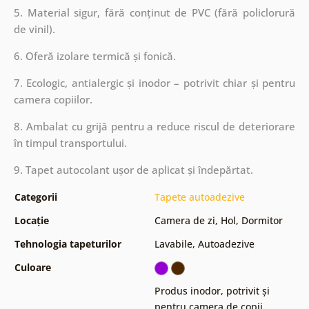
5. Material sigur, fără conținut de PVC (fără policlorură
de vinil).
6. Oferă izolare termică și fonică.
7. Ecologic, antialergic și inodor – potrivit chiar și pentru
camera copiilor.
8. Ambalat cu grijă pentru a reduce riscul de deteriorare
în timpul transportului.
9. Tapet autocolant ușor de aplicat și îndepărtat.
Categorii
Tapete autoadezive
Locație
Camera de zi
,
Hol
,
Dormitor
Tehnologia tapeturilor
Lavabile
,
Autoadezive
Culoare
Produs inodor, potrivit și
pentru camera de copii
,