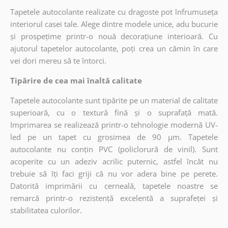
Tapetele autocolante realizate cu dragoste pot înfrumuseța
interiorul casei tale. Alege dintre modele unice, adu bucurie
și prospețime printr-o nouă decorațiune interioară. Cu
ajutorul tapetelor autocolante, poți crea un cămin în care
vei dori mereu să te întorci.
Tipărire de cea mai înaltă calitate
Tapetele autocolante sunt tipărite pe un material de calitate
superioară, cu o textură fină și o suprafață mată.
Imprimarea se realizează printr-o tehnologie modernă UV-
led pe un tapet cu grosimea de 90 µm. Tapetele
autocolante nu conțin PVC (policlorură de vinil). Sunt
acoperite cu un adeziv acrilic puternic, astfel încât nu
trebuie să îți faci griji că nu vor adera bine pe perete.
Datorită imprimării cu cerneală, tapetele noastre se
remarcă printr-o rezistență excelentă a suprafeței și
stabilitatea culorilor.