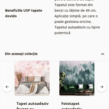
Tapetul este format din
Beneficiile USP tapete
benzi cu lățime de 49 cm
,
dovido
Aplicație simplă, pe care o
poate gestiona oricine
,
Tapetul autoadeziv cu lipire
puternică
Din aceeași colecție
Tapet autoadeziv
Fototapet
T
frunze cu
autoadeziv
h