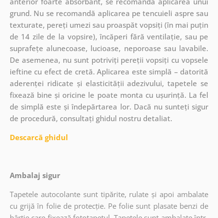
anterior foarte absorbant, se recomandă aplicarea unui
grund. Nu se recomandă aplicarea pe tencuieli aspre sau
texturate, pereți umezi sau proaspăt vopsiți (în mai puțin
de 14 zile de la vopsire), încăperi fără ventilație, sau pe
suprafețe alunecoase, lucioase, neporoase sau lavabile.
De asemenea, nu sunt potriviți pereții vopsiți cu vopsele
ieftine cu efect de cretă. Aplicarea este simplă – datorită
aderenței ridicate și elasticității adezivului, tapetele se
fixează bine și oricine le poate monta cu ușurință. La fel
de simplă este și îndepărtarea lor. Dacă nu sunteți sigur
de procedură, consultați ghidul nostru detaliat.
Descarcă ghidul
Ambalaj sigur
Tapetele autocolante sunt tipărite, rulate și apoi ambalate
cu grijă în folie de protecție. Pe folie sunt plasate benzi de
hârtie care fixează fototapetul. Tapetele sunt ambalate într-