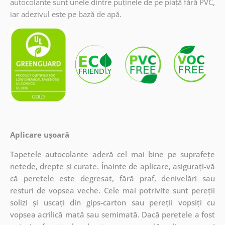
autocolante sunt unele dintre puținele de pe piață fără PVC,
iar adezivul este pe bază de apă.
Aplicare ușoară
Tapetele autocolante aderă cel mai bine pe suprafețe
netede, drepte și curate. Înainte de aplicare, asigurați-vă
că peretele este degresat, fără praf, denivelări sau
resturi de vopsea veche. Cele mai potrivite sunt pereții
solizi și uscați din gips-carton sau pereții vopsiți cu
vopsea acrilică mată sau semimată. Dacă peretele a fost