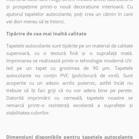
și prospețime printr-o nouă decorațiune interioară. Cu
ajutorul tapetelor autocolante, poți crea un cămin în care
vei dori mereu să te întorci.
Tipărire de cea mai înaltă calitate
Tapetele autocolante sunt tipărite pe un material de calitate
superioară, cu o textură fină și o suprafață mată.
Imprimarea se realizează printr-o tehnologie modernă UV-
led pe un tapet cu grosimea de 90 µm. Tapetele
autocolante nu conțin PVC (policlorură de vinil). Sunt
acoperite cu un adeziv acrilic puternic, astfel încât nu
trebuie să îți faci griji că nu vor adera bine pe perete.
Datorită imprimării cu cerneală, tapetele noastre se
remarcă printr-o rezistență excelentă a suprafeței și
stabilitatea culorilor.
Dimensiuni disponibile pentru tapetele autocolante