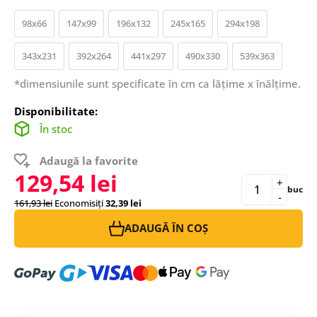
98x66
147x99
196x132
245x165
294x198
343x231
392x264
441x297
490x330
539x363
*dimensiunile sunt specificate în cm ca lățime x înălțime.
Disponibilitate:
În stoc
Adaugă la favorite
129,54 lei
+
buc
-
161,93 lei
Economisiți
32,39 lei
ADAUGĂ ÎN COȘ