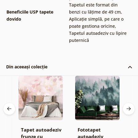
Tapetul este format din
Beneficiile USP tapete
benzi cu lățime de 49 cm
,
dovido
Aplicație simplă, pe care o
poate gestiona oricine
,
Tapetul autoadeziv cu lipire
puternică
Din aceeași colecție
Tapet autoadeziv
Fototapet
T
frunze cu
autoadeziv
h