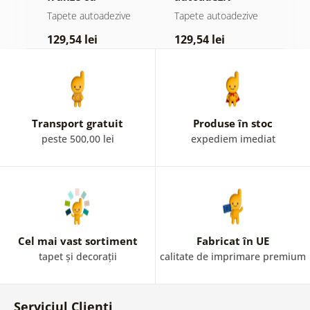
atingere
pădure în ceață
d
e
Tapete autoadezive
Tapete autoadezive
T
pastelată
129,54 lei
129,54 lei
1
Transport gratuit
Produse în stoc
peste 500,00 lei
expediem imediat
Cel mai vast sortiment
Fabricat în UE
tapet și decorații
calitate de imprimare premium
Serviciul Clienți