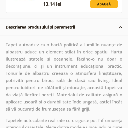
13,14 lei
ADAUGĂ
Descrierea produsului și parametrii
Tapet autoadziv cu o hartă politică a lumii în nuanțe de
albastru aduce un element stilat în orice spațiu. Harta
ilustrează statele și oceanele, făcând-o nu doar o
decorațiune, ci și un instrument educațional practic.
Tonurile de albastru creează o atmosferă liniștitoare,
potrivită pentru birou, sală de clasă sau living. Ideal
pentru iubitorii de călătorii și educație, această tapet va
da viață fiecărei pereți. Materialul de calitate asigură o
aplicare ușoară și o durabilitate îndelungată, astfel încât
să vă bucurați de frumusețea sa fără griji.
Tapetele autocolante realizate cu dragoste pot înfrumuseța
interiorul casei tale. Alege dintre modele unice, adu bucurie