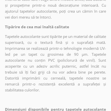
și prospețime printr-o nouă decorațiune interioară. Cu
ajutorul tapetelor autocolante, poți crea un cămin în care
vei dori mereu să te întorci.
Tipărire de cea mai înaltă calitate
Tapetele autocolante sunt tipărite pe un material de calitate
superioară, cu o textură fină și o suprafață mată.
Imprimarea se realizează printr-o tehnologie modernă UV-
led pe un tapet cu grosimea de 90 µm. Tapetele
autocolante nu conțin PVC (policlorură de vinil). Sunt
acoperite cu un adeziv acrilic puternic, astfel încât nu
trebuie să îți faci griji că nu vor adera bine pe perete.
Datorită imprimării cu cerneală, tapetele noastre se
remarcă printr-o rezistență excelentă a suprafeței și
stabilitatea culorilor.
Dimensiuni disponibile pentru tapetele autocolante