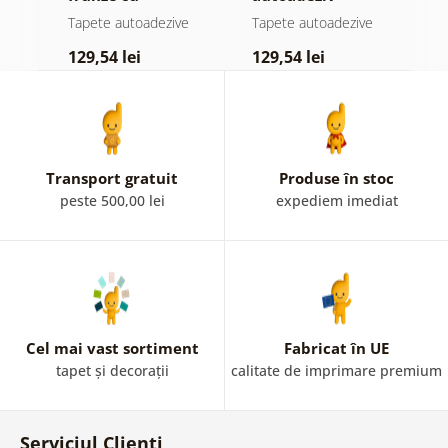
atingere
pădure în ceață
n
e
Tapete autoadezive
Tapete autoadezive
T
pastelată
c
129,54 lei
129,54 lei
1
Transport gratuit
Produse în stoc
peste 500,00 lei
expediem imediat
Cel mai vast sortiment
Fabricat în UE
tapet și decorații
calitate de imprimare premium
Serviciul Clienți