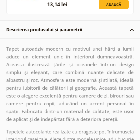
13,14 lei
ADAUGĂ
Descrierea produsului și parametrii
Tapet autoadziv modern cu motivul unei hărți a lumii
aduce un element unic în interiorul dumneavoastră.
Aceasta ilustrează țările și oceanele într-un design
simplu și elegant, care combină nuanțe delicate de
albastru și roz. Atmosfera este modernă și stilată, ideală
pentru iubitorii de călătorii și geografie. Această tapetă
este o alegere excelentă pentru camere de zi, birouri sau
camere pentru copii, aducând un accent personal în
spații. Fabricată dintr-un material de calitate, este ușor
de aplicat și de îndepărtat fără a deteriora pereții.
Tapetele autocolante realizate cu dragoste pot înfrumuseța
interiorul casei tale. Alege dintre modele unice, adu bucurie