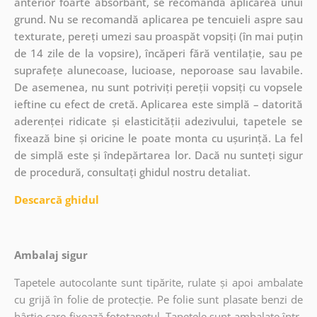
anterior foarte absorbant, se recomandă aplicarea unui
grund. Nu se recomandă aplicarea pe tencuieli aspre sau
texturate, pereți umezi sau proaspăt vopsiți (în mai puțin
de 14 zile de la vopsire), încăperi fără ventilație, sau pe
suprafețe alunecoase, lucioase, neporoase sau lavabile.
De asemenea, nu sunt potriviți pereții vopsiți cu vopsele
ieftine cu efect de cretă. Aplicarea este simplă – datorită
aderenței ridicate și elasticității adezivului, tapetele se
fixează bine și oricine le poate monta cu ușurință. La fel
de simplă este și îndepărtarea lor. Dacă nu sunteți sigur
de procedură, consultați ghidul nostru detaliat.
Descarcă ghidul
Ambalaj sigur
Tapetele autocolante sunt tipărite, rulate și apoi ambalate
cu grijă în folie de protecție. Pe folie sunt plasate benzi de
hârtie care fixează fototapetul. Tapetele sunt ambalate într-