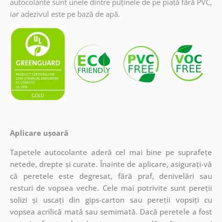
autocolante sunt unele dintre puținele de pe piață fără PVC,
iar adezivul este pe bază de apă.
Aplicare ușoară
Tapetele autocolante aderă cel mai bine pe suprafețe
netede, drepte și curate. Înainte de aplicare, asigurați-vă
că peretele este degresat, fără praf, denivelări sau
resturi de vopsea veche. Cele mai potrivite sunt pereții
solizi și uscați din gips-carton sau pereții vopsiți cu
vopsea acrilică mată sau semimată. Dacă peretele a fost