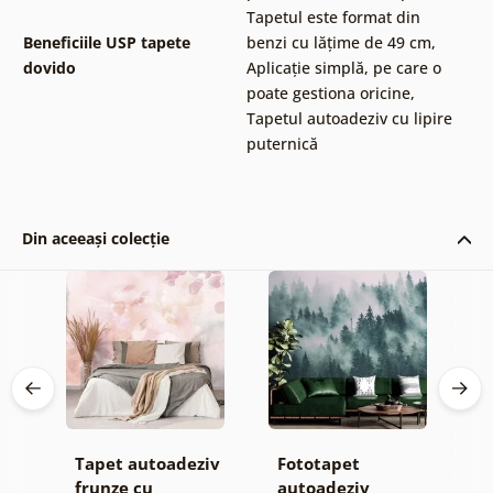
Tapetul este format din
Beneficiile USP tapete
benzi cu lățime de 49 cm
,
dovido
Aplicație simplă, pe care o
poate gestiona oricine
,
Tapetul autoadeziv cu lipire
puternică
Din aceeași colecție
iv
Tapet autoadeziv
Fototapet
T
el
frunze cu
autoadeziv
f