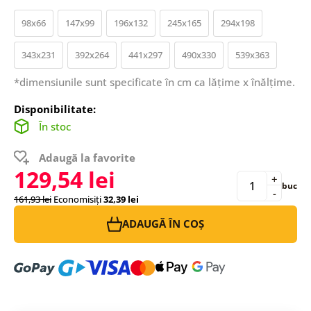
98x66
147x99
196x132
245x165
294x198
343x231
392x264
441x297
490x330
539x363
*dimensiunile sunt specificate în cm ca lățime x înălțime.
Disponibilitate:
În stoc
Adaugă la favorite
129,54 lei
+
buc
-
161,93 lei
Economisiți
32,39 lei
ADAUGĂ ÎN COȘ