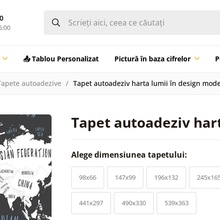
0
5:00
📤 Tablou Personalizat
Pictură în baza cifrelor
P
Tapete autoadezive
Tapet autoadeziv harta lumii în design mod
Tapet autoadeziv har
Alege dimensiunea tapetului:
98x66
147x99
196x132
245x16
441x297
490x330
539x363