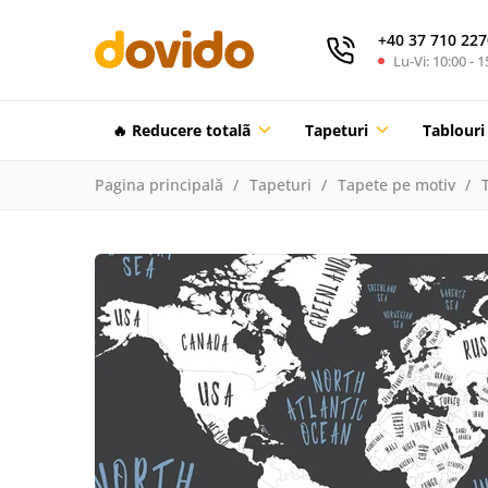
+40 37 710 227
Lu-Vi: 10:00 - 1
🔥 Reducere totalã
Tapeturi
Tablouri
Pagina principală
Tapeturi
Tapete pe motiv