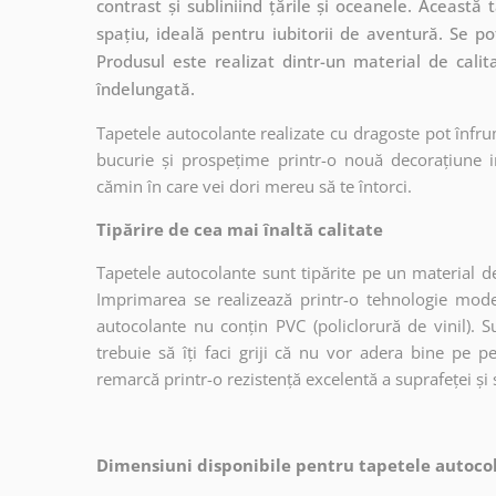
contrast și subliniind țările și oceanele. Aceast
spațiu, ideală pentru iubitorii de aventură. Se po
Produsul este realizat dintr-un material de calit
îndelungată.
Tapetele autocolante realizate cu dragoste pot înfru
bucurie și prospețime printr-o nouă decorațiune in
cămin în care vei dori mereu să te întorci.
Tipărire de cea mai înaltă calitate
Tapetele autocolante sunt tipărite pe un material de
Imprimarea se realizează printr-o tehnologie mo
autocolante nu conțin PVC (policlorură de vinil). Su
trebuie să îți faci griji că nu vor adera bine pe p
remarcă printr-o rezistență excelentă a suprafeței și s
Dimensiuni disponibile pentru tapetele autocol