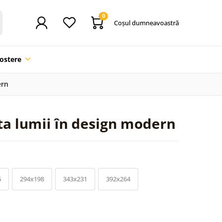
0
Coşul dumneavoastră
ostere
ern
ta lumii în design modern
5
294x198
343x231
392x264