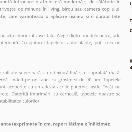
ă tapetă introduce o atmosferă modernă și de călătorie în
L
trivește de minune în living, birou sau camera copilului.
ate, care garantează o aplicare ușoară și o durabilitate
T
C
museța interiorul casei tale. Alege dintre modele unice, adu
terioară. Cu ajutorul tapetelor autocolante, poți crea un
B
d
 calitate superioară, cu o textură fină și o suprafață mată.
dernă UV-led pe un tapet cu grosimea de 90 µm. Tapetele
nt acoperite cu un adeziv acrilic puternic, astfel încât nu
erete. Datorită imprimării cu cerneală, tapetele noastre se
tabilitatea culorilor.
ante (exprimate în cm, raport lățime x înălțime):