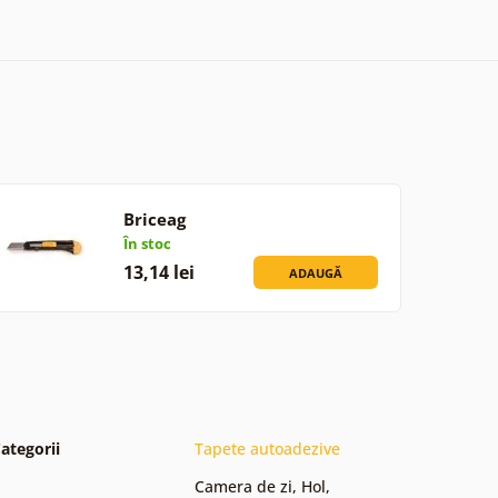
Briceag
În stoc
13,14 lei
ADAUGĂ
ategorii
Tapete autoadezive
Camera de zi
,
Hol
,