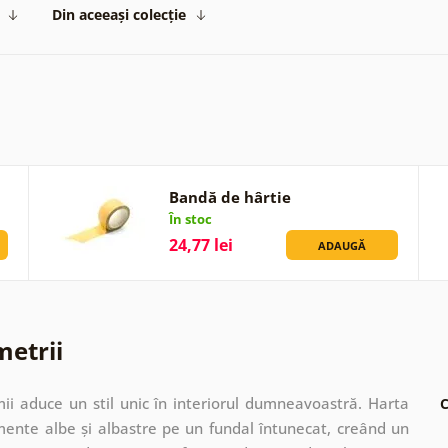
Din aceeași colecție
Bandă de hârtie
În stoc
24,77 lei
ADAUGĂ
metrii
ii aduce un stil unic în interiorul dumneavoastră. Harta
C
mente albe și albastre pe un fundal întunecat, creând un