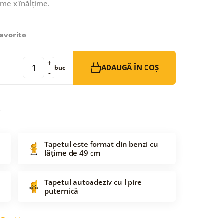
ime x înălțime.
avorite
+
ADAUGĂ ÎN COȘ
buc
-
Tapetul este format din benzi cu
lățime de 49 cm
Tapetul autoadeziv cu lipire
puternică