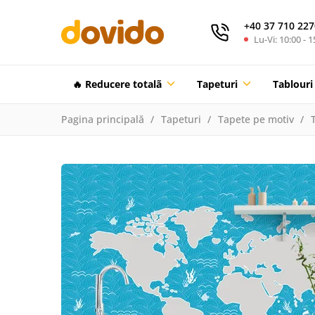
+40 37 710 227
Lu-Vi: 10:00 - 1
🔥 Reducere totalã
Tapeturi
Tablouri
Pagina principală
Tapeturi
Tapete pe motiv