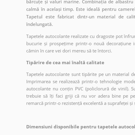
bărcuțe și valuri marine. Combinația de albastru
calmă în același timp. Este ideală pentru camerele
Tapetul este fabricat dintr-un material de cali
îndelungată.
Tapetele autocolante realizate cu dragoste pot înfru
bucurie și prospețime printr-o nouă decorațiune in
cămin în care vei dori mereu să te întorci.
Tipărire de cea mai înaltă calitate
Tapetele autocolante sunt tipărite pe un material de
Imprimarea se realizează printr-o tehnologie mo
autocolante nu conțin PVC (policlorură de vinil). Su
trebuie să îți faci griji că nu vor adera bine pe p
remarcă printr-o rezistență excelentă a suprafeței și s
Dimensiuni disponibile pentru tapetele autocol