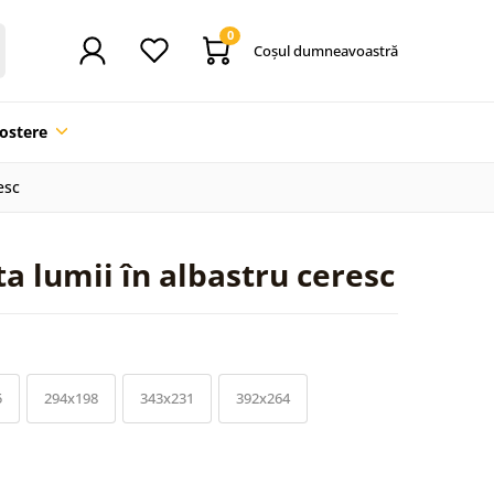
0
Coşul dumneavoastră
ostere
esc
a lumii în albastru ceresc
5
294x198
343x231
392x264