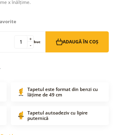
ime x înălțime.
avorite
+
ADAUGĂ ÎN COȘ
buc
-
Tapetul este format din benzi cu
lățime de 49 cm
Tapetul autoadeziv cu lipire
puternică