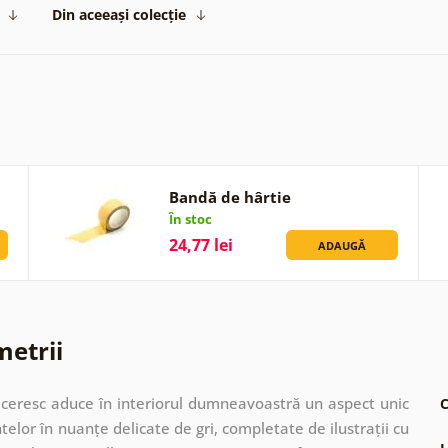
Din aceeași colecție
Bandă de hârtie
În stoc
24,77 lei
ADAUGĂ
metrii
 ceresc aduce în interiorul dumneavoastră un aspect unic
C
telor în nuanțe delicate de gri, completate de ilustrații cu