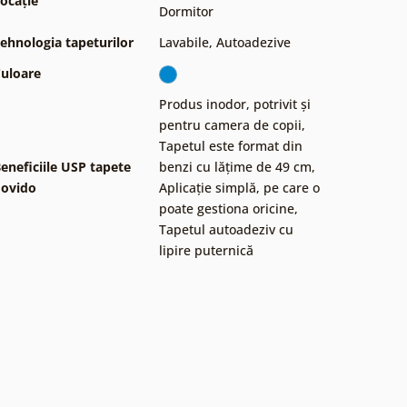
ocație
Dormitor
ehnologia tapeturilor
Lavabile
,
Autoadezive
uloare
Produs inodor, potrivit și
pentru camera de copii
,
Tapetul este format din
eneficiile USP tapete
benzi cu lățime de 49 cm
,
ovido
Aplicație simplă, pe care o
poate gestiona oricine
,
Tapetul autoadeziv cu
lipire puternică