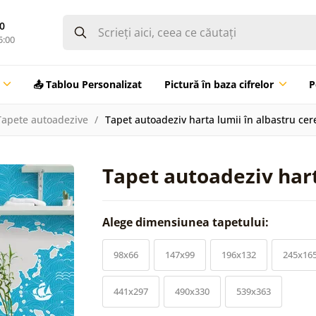
0
5:00
📤 Tablou Personalizat
Pictură în baza cifrelor
P
Tapete autoadezive
Tapet autoadeziv harta lumii în albastru cer
Tapet autoadeziv hart
Alege dimensiunea tapetului:
98x66
147x99
196x132
245x16
441x297
490x330
539x363