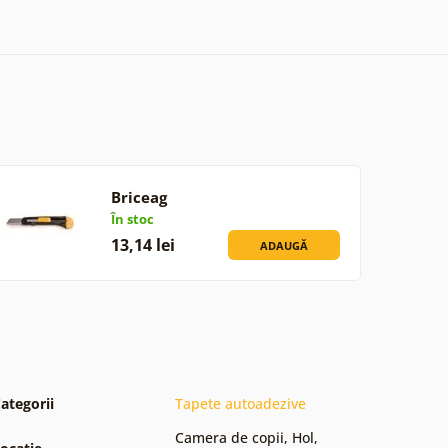
Briceag
În stoc
13,14 lei
ADAUGĂ
ategorii
Tapete autoadezive
Camera de copii
,
Hol
,