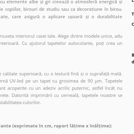
L
 cu elemente albe și gri creează o atmosferă energică și
 copiilor, birouri de studiu sau ca decorațiune în birou.
T
tate, care asigură o aplicare ușoară și o durabilitate
C
museța interiorul casei tale. Alege dintre modele unice, adu
terioară. Cu ajutorul tapetelor autocolante, poți crea un
B
d
 calitate superioară, cu o textură fină și o suprafață mată.
dernă UV-led pe un tapet cu grosimea de 90 µm. Tapetele
nt acoperite cu un adeziv acrilic puternic, astfel încât nu
erete. Datorită imprimării cu cerneală, tapetele noastre se
tabilitatea culorilor.
ante (exprimate în cm, raport lățime x înălțime):