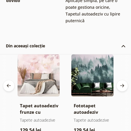
dovido
Aplicație simplă, pe care o
poate gestiona oricine
,
Tapetul autoadeziv cu lipire
puternică
Din aceeași colecție
Tapet autoadeziv
Fototapet
T
frunze cu
autoadeziv
h
atingere
pădure în ceață
d
e
Tapete autoadezive
Tapete autoadezive
T
pastelată
129,54 lei
129,54 lei
1