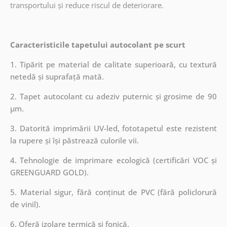
transportului și reduce riscul de deteriorare.
Caracteristicile tapetului autocolant pe scurt
1. Tipărit pe material de calitate superioară, cu textură
netedă și suprafață mată.
2. Tapet autocolant cu adeziv puternic și grosime de 90
µm.
3. Datorită imprimării UV-led, fototapetul este rezistent
la rupere și își păstrează culorile vii.
4. Tehnologie de imprimare ecologică (certificări VOC și
GREENGUARD GOLD).
5. Material sigur, fără conținut de PVC (fără policlorură
de vinil).
6. Oferă izolare termică și fonică.