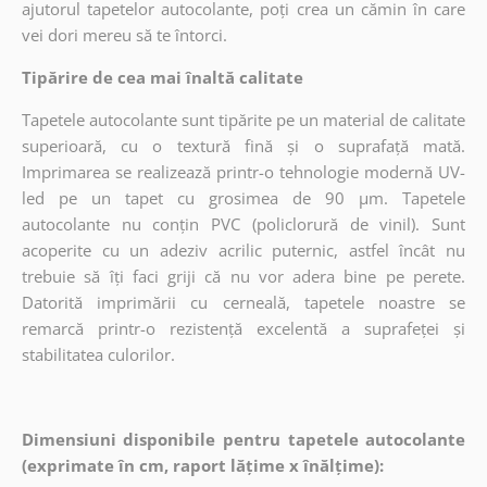
ajutorul tapetelor autocolante, poți crea un cămin în care
vei dori mereu să te întorci.
Tipărire de cea mai înaltă calitate
Tapetele autocolante sunt tipărite pe un material de calitate
superioară, cu o textură fină și o suprafață mată.
Imprimarea se realizează printr-o tehnologie modernă UV-
led pe un tapet cu grosimea de 90 µm. Tapetele
autocolante nu conțin PVC (policlorură de vinil). Sunt
acoperite cu un adeziv acrilic puternic, astfel încât nu
trebuie să îți faci griji că nu vor adera bine pe perete.
Datorită imprimării cu cerneală, tapetele noastre se
remarcă printr-o rezistență excelentă a suprafeței și
stabilitatea culorilor.
Dimensiuni disponibile pentru tapetele autocolante
(exprimate în cm, raport lățime x înălțime):