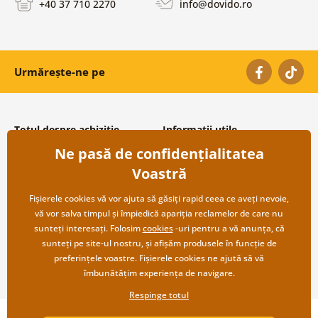
+40 37 710 2270
info@dovido.ro
Urmărește-ne pe
Totul despre achiziție
Informații utile
Ne pasă de confidențialitatea
Condiții și termeni generali
Despre noi
Protecția datelor personale
Întrebări frecvente
Voastră
Transport și modalități de plată
Contacte
Returnare
Cooperare angro
Fișierele cookies vă vor ajuta să găsiți rapid ceea ce aveți nevoie,
vă vor salva timpul și împiedică apariția reclamelor de care nu
sunteți interesați. Folosim
cookies
-uri pentru a vă anunța, că
sunteți pe site-ul nostru, și afișăm produsele în funcție de
preferințele voastre. Fișierele cookies ne ajută să vă
îmbunătățim experiența de navigare.
Respinge totul