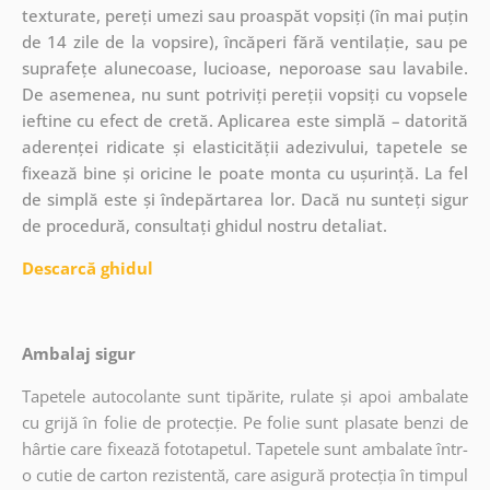
texturate, pereți umezi sau proaspăt vopsiți (în mai puțin
de 14 zile de la vopsire), încăperi fără ventilație, sau pe
suprafețe alunecoase, lucioase, neporoase sau lavabile.
De asemenea, nu sunt potriviți pereții vopsiți cu vopsele
ieftine cu efect de cretă. Aplicarea este simplă – datorită
aderenței ridicate și elasticității adezivului, tapetele se
fixează bine și oricine le poate monta cu ușurință. La fel
de simplă este și îndepărtarea lor. Dacă nu sunteți sigur
de procedură, consultați ghidul nostru detaliat.
Descarcă ghidul
Ambalaj sigur
Tapetele autocolante sunt tipărite, rulate și apoi ambalate
cu grijă în folie de protecție. Pe folie sunt plasate benzi de
hârtie care fixează fototapetul. Tapetele sunt ambalate într-
o cutie de carton rezistentă, care asigură protecția în timpul