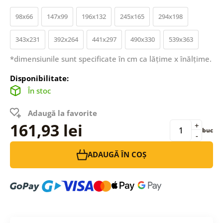
98x66
147x99
196x132
245x165
294x198
343x231
392x264
441x297
490x330
539x363
*dimensiunile sunt specificate în cm ca lățime x înălțime.
Disponibilitate:
În stoc
Adaugă la favorite
161,93 lei
+
buc
-
ADAUGĂ ÎN COȘ