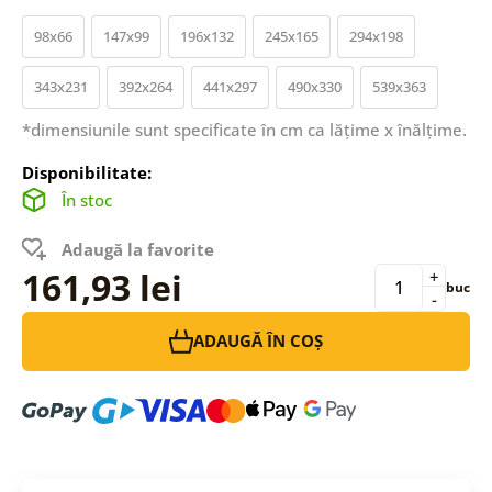
98x66
147x99
196x132
245x165
294x198
343x231
392x264
441x297
490x330
539x363
*dimensiunile sunt specificate în cm ca lățime x înălțime.
Disponibilitate:
În stoc
Adaugă la favorite
161,93 lei
+
buc
-
ADAUGĂ ÎN COȘ