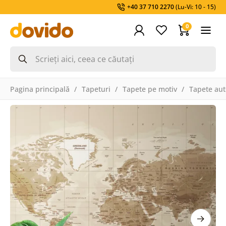
+40 37 710 2270
(Lu-Vi: 10 - 15)
0
Pagina principală
Tapeturi
Tapete pe motiv
Tapete aut