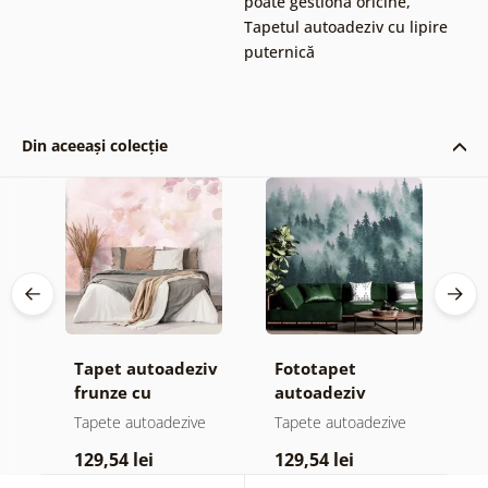
poate gestiona oricine
,
Tapetul autoadeziv cu lipire
puternică
Din aceeași colecție
iv
Tapet autoadeziv
Fototapet
T
el
frunze cu
autoadeziv
f
atingere
pădure în ceață
n
e
Tapete autoadezive
Tapete autoadezive
T
pastelată
c
129,54 lei
129,54 lei
1