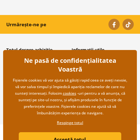
Urmărește-ne pe
Totul despre achiziție
Informații utile
Ne pasă de confidențialitatea
Condiții și termeni generali
Despre noi
Protecția datelor personale
Întrebări frecvente
Voastră
Transport și modalități de plată
Contacte
Returnare
Cooperare angro
Fișierele cookies vă vor ajuta să găsiți rapid ceea ce aveți nevoie,
vă vor salva timpul și împiedică apariția reclamelor de care nu
sunteți interesați. Folosim
cookies
-uri pentru a vă anunța, că
sunteți pe site-ul nostru, și afișăm produsele în funcție de
preferințele voastre. Fișierele cookies ne ajută să vă
îmbunătățim experiența de navigare.
Respinge totul
Copyright ©2019 © Dovido.ro.
Acceptă totul
Webdesign
Litvanyi.sk
| Magazinul online a fost creat de