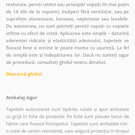
texturate, pereți umezi sau proaspăt vopsiți (în mai puțin
de 14 zile de la vopsire), încăperi fără ventilație, sau pe
suprafețe alunecoase, lucioase, neporoase sau lavabile.
De asemenea, nu sunt potriviți pereții vopsiți cu vopsele
ieftine cu efect de cretă. Aplicarea este simplă – datorită
aderenței ridicate și elasticității adezivului, tapetele se
fixează bine și oricine le poate monta cu ușurință. La fel
de simplă este și îndepărtarea lor. Dacă nu sunteți sigur
de procedură, consultați ghidul nostru detaliat.
Descarcă ghidul
Ambalaj sigur
Tapetele autocolante sunt tipărite, rulate și apoi ambalate
cu grijă în folie de protecție. Pe folie sunt plasate benzi de
hârtie care fixează fototapetul. Tapetele sunt ambalate într-
o cutie de carton rezistentă, care asigură protecția în timpul