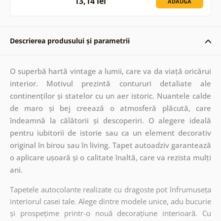
13,14 lei
ADAUGĂ
Descrierea produsului și parametrii
O superbă hartă vintage a lumii, care va da viață oricărui
interior. Motivul prezintă contururi detaliate ale
continenților și statelor cu un aer istoric. Nuantele calde
de maro și bej creează o atmosferă plăcută, care
îndeamnă la călătorii și descoperiri. O alegere ideală
pentru iubitorii de istorie sau ca un element decorativ
original în birou sau în living. Tapet autoadziv garantează
o aplicare ușoară și o calitate înaltă, care va rezista mulți
ani.
Tapetele autocolante realizate cu dragoste pot înfrumuseța
interiorul casei tale. Alege dintre modele unice, adu bucurie
și prospețime printr-o nouă decorațiune interioară. Cu