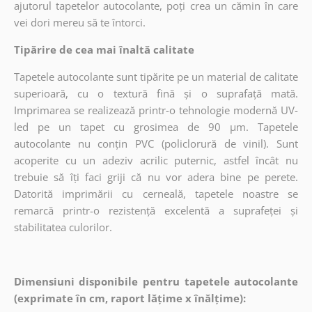
ajutorul tapetelor autocolante, poți crea un cămin în care
vei dori mereu să te întorci.
Tipărire de cea mai înaltă calitate
Tapetele autocolante sunt tipărite pe un material de calitate
superioară, cu o textură fină și o suprafață mată.
Imprimarea se realizează printr-o tehnologie modernă UV-
led pe un tapet cu grosimea de 90 µm. Tapetele
autocolante nu conțin PVC (policlorură de vinil). Sunt
acoperite cu un adeziv acrilic puternic, astfel încât nu
trebuie să îți faci griji că nu vor adera bine pe perete.
Datorită imprimării cu cerneală, tapetele noastre se
remarcă printr-o rezistență excelentă a suprafeței și
stabilitatea culorilor.
Dimensiuni disponibile pentru tapetele autocolante
(exprimate în cm, raport lățime x înălțime):