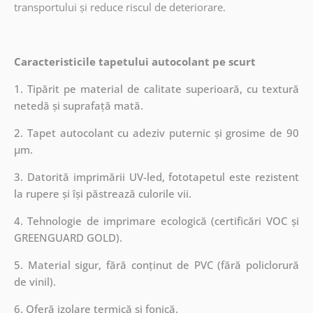
transportului și reduce riscul de deteriorare.
Caracteristicile tapetului autocolant pe scurt
1. Tipărit pe material de calitate superioară, cu textură
netedă și suprafață mată.
2. Tapet autocolant cu adeziv puternic și grosime de 90
µm.
3. Datorită imprimării UV-led, fototapetul este rezistent
la rupere și își păstrează culorile vii.
4. Tehnologie de imprimare ecologică (certificări VOC și
GREENGUARD GOLD).
5. Material sigur, fără conținut de PVC (fără policlorură
de vinil).
6. Oferă izolare termică și fonică.