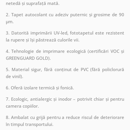
netedă și suprafață mată.
2. Tapet autocolant cu adeziv puternic și grosime de 90
µm.
3. Datorită imprimării UV-led, fototapetul este rezistent
la rupere și își păstrează culorile vii.
4. Tehnologie de imprimare ecologică (certificări VOC și
GREENGUARD GOLD).
5. Material sigur, fără conținut de PVC (fără policlorură
de vinil).
6. Oferă izolare termică și fonică.
7. Ecologic, antialergic și inodor – potrivit chiar și pentru
camera copiilor.
8. Ambalat cu grijă pentru a reduce riscul de deteriorare
în timpul transportului.