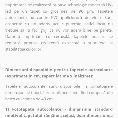
Imprimarea se realizează printr-o tehnologie modernă UV-
led pe un tapet cu grosimea de 90 µm. Tapetele
autocolante nu conțin PVC (policlorură de vinil). Sunt
acoperite cu un adeziv acrilic puternic, astfel încât nu
trebuie să îți faci griji că nu vor adera bine pe perete.
Datorită imprimării cu cerneală, tapetele noastre se
remarcă printr-o rezistență excelentă a suprafeței și
stabilitatea culorilor.
Dimensiuni disponibile pentru tapetele autocolante
(exprimate în cm, raport lățime x înălțime):
Tapetele autocolante sunt disponibile în următoarele
dimensiuni și tipuri, fiecare dimensiune fiind compusă din
benzi cu lățimea de 49 cm.
1) Fototapete autocolante - dimensiuni standard
(motivul tapetului rămâne același, doar dimensiunea