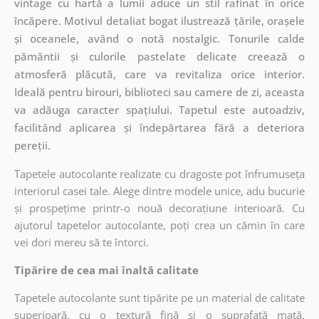
vintage cu hartă a lumii aduce un stil rafinat în orice
încăpere. Motivul detaliat bogat ilustrează țările, orașele
și oceanele, având o notă nostalgic. Tonurile calde
pământii și culorile pastelate delicate creează o
atmosferă plăcută, care va revitaliza orice interior.
Ideală pentru birouri, biblioteci sau camere de zi, aceasta
va adăuga caracter spațiului. Tapetul este autoadziv,
facilitând aplicarea și îndepărtarea fără a deteriora
pereții.
Tapetele autocolante realizate cu dragoste pot înfrumuseța
interiorul casei tale. Alege dintre modele unice, adu bucurie
și prospețime printr-o nouă decorațiune interioară. Cu
ajutorul tapetelor autocolante, poți crea un cămin în care
vei dori mereu să te întorci.
Tipărire de cea mai înaltă calitate
Tapetele autocolante sunt tipărite pe un material de calitate
superioară, cu o textură fină și o suprafață mată.