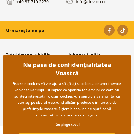
+40 37 710 2270
info@dovido.ro
Urmărește-ne pe
Totul despre achiziție
Informații utile
Ne pasă de confidențialitatea
Condiții și termeni generali
Despre noi
Protecția datelor personale
Întrebări frecvente
Voastră
Transport și modalități de plată
Contacte
Returnare
Cooperare angro
Fișierele cookies vă vor ajuta să găsiți rapid ceea ce aveți nevoie,
vă vor salva timpul și împiedică apariția reclamelor de care nu
sunteți interesați. Folosim
cookies
-uri pentru a vă anunța, că
sunteți pe site-ul nostru, și afișăm produsele în funcție de
preferințele voastre. Fișierele cookies ne ajută să vă
îmbunătățim experiența de navigare.
Respinge totul