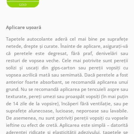
Aplicare ușoară
Tapetele autocolante aderă cel mai bine pe suprafețe
netede, drepte și curate. Înainte de aplicare, asigurați-vă
că peretele este degresat, fără praf, denivelări sau
resturi de vopsea veche. Cele mai potrivite sunt pereții
solizi și uscați din gips-carton sau pereții vopsiți cu
vopsea acrilică mată sau semimată. Dacă peretele a fost
anterior foarte absorbant, se recomandă aplicarea unui
grund. Nu se recomandă aplicarea pe tencuieli aspre sau
texturate, pereți umezi sau proaspăt vopsiți (în mai puțin
de 14 zile de la vopsire), încăperi fără ventilație, sau pe
suprafețe alunecoase, lucioase, neporoase sau lavabile.
De asemenea, nu sunt potriviți pereții vopsiți cu vopsele
ieftine cu efect de cretă. Aplicarea este simplă – datorită
aderenței ridicate și elasticității adezivului, tapetele se