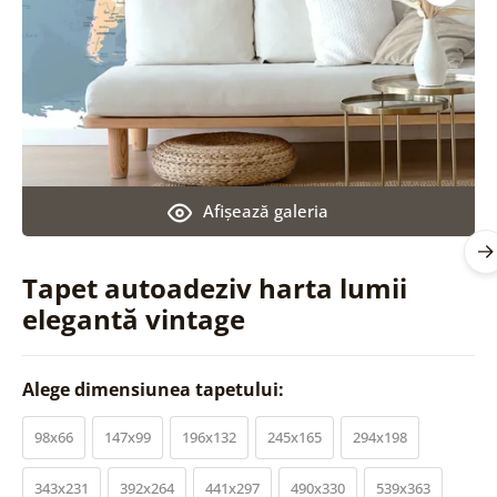
Afişează galeria
Tapet autoadeziv harta lumii
elegantă vintage
Alege dimensiunea tapetului:
98x66
147x99
196x132
245x165
294x198
343x231
392x264
441x297
490x330
539x363